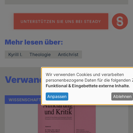
Mehr lesen über:
Kyrill I.
Theologie
Antichrist
Wir verwenden Cookies und verarbeiten
Verwandte Artikel
Verwendung
personenbezogene Daten für die folgenden
Funktional & Eingebettete externe Inhalte
.
von
personenbezogenen
Anpassen
Ablehnen
WISSENSCHAFT
Daten
und
Cookies