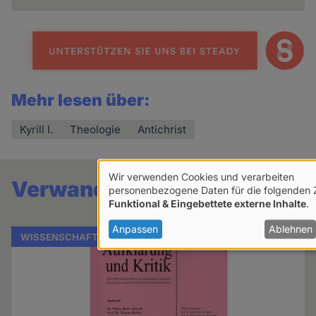
Mehr lesen über:
Kyrill I.
Theologie
Antichrist
Wir verwenden Cookies und verarbeiten
Verwandte Artikel
Verwendung
personenbezogene Daten für die folgenden
Funktional & Eingebettete externe Inhalte
.
von
personenbezogenen
Anpassen
Ablehnen
WISSENSCHAFT
Daten
und
Cookies