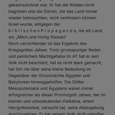
gekennzeichnet war. Er hat die Wüsten nicht
begrünen und die Dürren, die das Land immer
wieder heimsuchten, nicht verhindern können.
Israel wurde, entgegen der
b i b l i s c h e n P r o p a g a n d a, nie ein Land,
wo „Milch und Honig fliessen“
Noch vernichtender ist das Ergebnis des
Kriegsgottes Jahwe. Trotz grossspuriger Reden
und peinlichem Machtgehabe im AT hat er sein
Volk nicht beschützt, hat es nicht stark gemacht,
hat ihm nie über seine kleine Bedeutung im
Gegenüber der Grossmächte Ägypten und
Babylonien hinweggeholfen. Die Götter
Mesopotamiens und Ägyptens waren immer
erfolgreicher als dieser Provinzgott Jahwe, der im
kleinen und unbedeutenden Palästina, einem
Herrgottswinkel, versucht hat, seine Alleingeltung
durchzusetzen. Er hat seinem Volk nicht geholfen