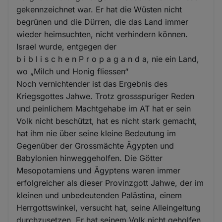
gekennzeichnet war. Er hat die Wüsten nicht
begrünen und die Dürren, die das Land immer
wieder heimsuchten, nicht verhindern können.
Israel wurde, entgegen der
b i b l i s c h e n P r o p a g a n d a, nie ein Land,
wo „Milch und Honig fliessen“
Noch vernichtender ist das Ergebnis des
Kriegsgottes Jahwe. Trotz grossspuriger Reden
und peinlichem Machtgehabe im AT hat er sein
Volk nicht beschützt, hat es nicht stark gemacht,
hat ihm nie über seine kleine Bedeutung im
Gegenüber der Grossmächte Ägypten und
Babylonien hinweggeholfen. Die Götter
Mesopotamiens und Ägyptens waren immer
erfolgreicher als dieser Provinzgott Jahwe, der im
kleinen und unbedeutenden Palästina, einem
Herrgottswinkel, versucht hat, seine Alleingeltung
durchzusetzen. Er hat seinem Volk nicht geholfen