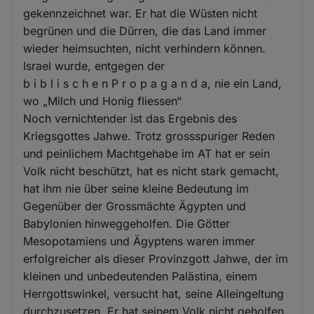
gekennzeichnet war. Er hat die Wüsten nicht
begrünen und die Dürren, die das Land immer
wieder heimsuchten, nicht verhindern können.
Israel wurde, entgegen der
b i b l i s c h e n P r o p a g a n d a, nie ein Land,
wo „Milch und Honig fliessen“
Noch vernichtender ist das Ergebnis des
Kriegsgottes Jahwe. Trotz grossspuriger Reden
und peinlichem Machtgehabe im AT hat er sein
Volk nicht beschützt, hat es nicht stark gemacht,
hat ihm nie über seine kleine Bedeutung im
Gegenüber der Grossmächte Ägypten und
Babylonien hinweggeholfen. Die Götter
Mesopotamiens und Ägyptens waren immer
erfolgreicher als dieser Provinzgott Jahwe, der im
kleinen und unbedeutenden Palästina, einem
Herrgottswinkel, versucht hat, seine Alleingeltung
durchzusetzen. Er hat seinem Volk nicht geholfen