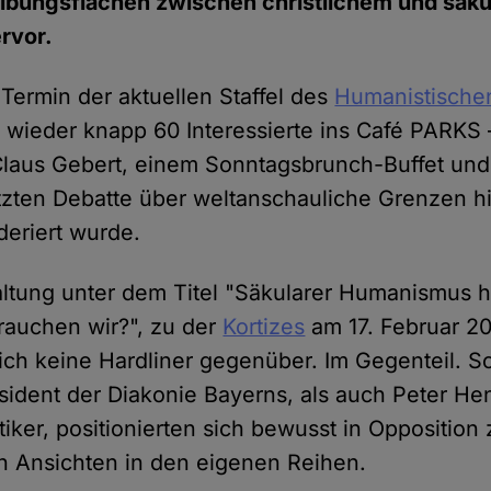
eibungsflächen zwischen christlichem und säk
rvor.
 Termin der aktuellen Staffel des
Humanistische
 wieder knapp 60 Interessierte ins Café PARKS –
laus Gebert, einem Sonntagsbrunch-Buffet und
zten Debatte über weltanschauliche Grenzen h
eriert wurde.
altung unter dem Titel "Säkularer Humanismus h
brauchen wir?", zu der
Kortizes
am 17. Februar 2
sich keine Hardliner gegenüber. Im Gegenteil. 
ident der Diakonie Bayerns, als auch Peter Hen
tiker, positionierten sich bewusst in Opposition
n Ansichten in den eigenen Reihen.