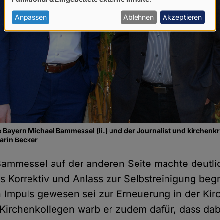
von
personenbezogenen
Anpassen
Ablehnen
Akzeptieren
Daten
und
Cookies
e Bayern Michael Bammessel (li.) und der Journalist und kirchenkr
Karin Becker
ammessel auf der anderen Seite machte deutlic
als Korrektiv und Anlass zur Selbstreinigung begre
in Impuls gewesen sei zur Erneuerung in der Kirc
Kirchenkollegen warb er zudem dafür, dass dab