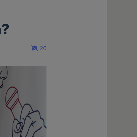
h?
26