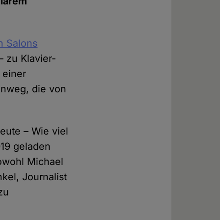
ularem
n Salons
 zu Klavier-
 einer
inweg, die von
eute – Wie viel
019 geladen
Sowohl Michael
kel, Journalist
 zu