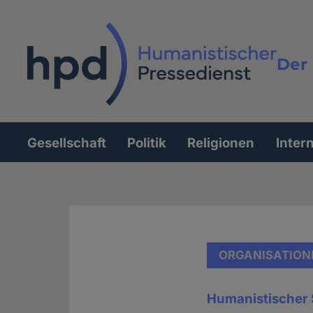
Direkt
zum
Inhalt
Der 
Vollt
Gesellschaft
Politik
Religionen
Inter
Hauptnavigation
ORGANISATION
Humanistischer