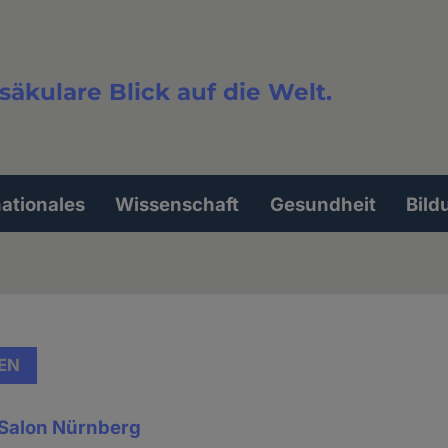
säkulare Blick auf die Welt.
extsuche
nationales
Wissenschaft
Gesundheit
Bild
EN
 Salon Nürnberg