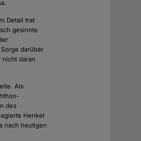
s.
 Detail trat
sch gesinnte
der
 Sorge darüber
 nicht daran
ite. Als
chthon-
en des
eagierte Henkel
ls nach heutigen