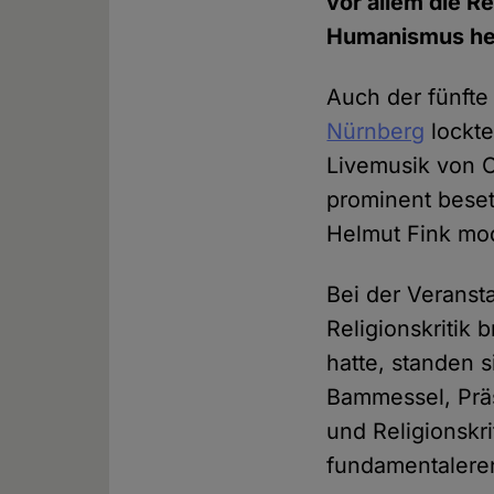
vor allem die R
Humanismus he
Auch der fünfte
Nürnberg
lockte
Livemusik von C
prominent beset
Helmut Fink mod
Bei der Veranst
Religionskritik 
hatte, standen 
Bammessel, Präs
und Religionskri
fundamentalere