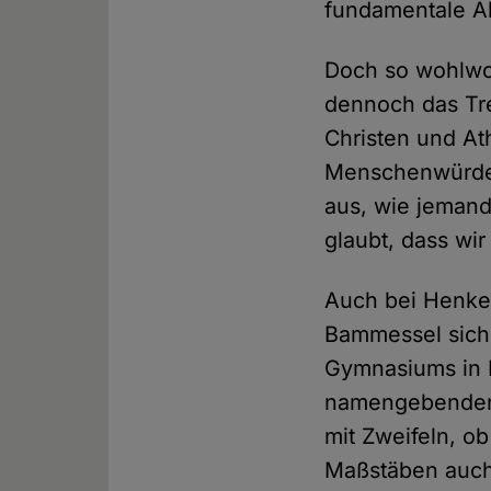
fundamentale A
Doch so wohlwol
dennoch das Tr
Christen und At
Menschenwürde 
aus, wie jemand
glaubt, dass wi
Auch bei Henkel
Bammessel sich 
Gymnasiums in N
namengebenden R
mit Zweifeln, o
Maßstäben auch