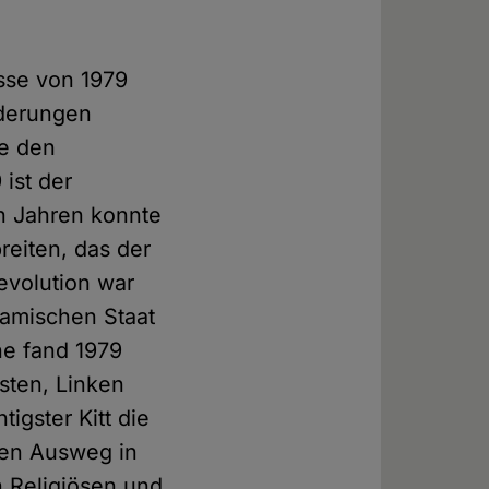
isse von 1979
nderungen
ie den
 ist der
en Jahren konnte
reiten, das der
evolution war
lamischen Staat
ne fand 1979
sten, Linken
igster Kitt die
hen Ausweg in
n Religiösen und