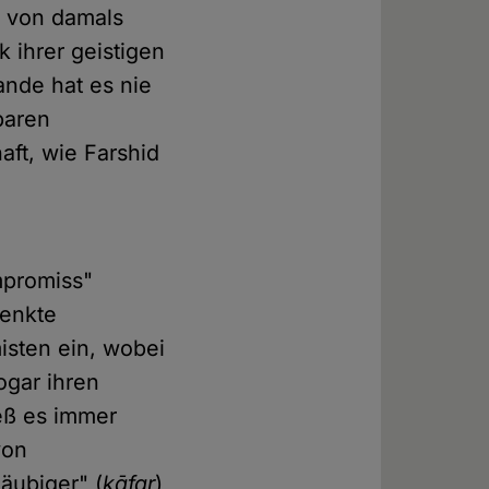
n von damals
 ihrer geistigen
ande hat es nie
baren
ft, wie Farshid
mpromiss"
lenkte
isten ein, wobei
ogar ihren
ieß es immer
von
äubiger" (
kāfar
)