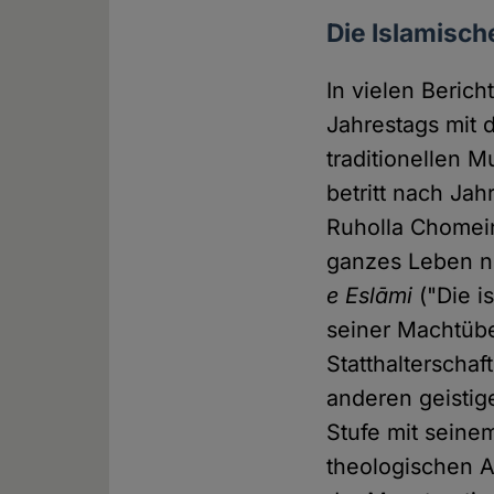
Die Islamisch
In vielen Berich
Jahrestags mit 
traditionellen 
betritt nach Jah
Ruholla Chomein
ganzes Leben n
e Eslāmi
("Die i
seiner Machtüb
Statthalterschaf
anderen geistig
Stufe mit seine
theologischen A