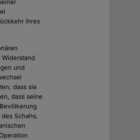
seiner
el
ückkehr ihres
ionären
h Widerstand
ngen und
wechsel
ten, dass sie
ten, dass seine
r Bevölkerung
e des Schahs,
kanischen
Operation