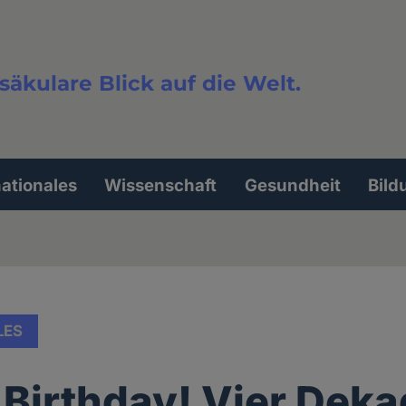
säkulare Blick auf die Welt.
extsuche
nationales
Wissenschaft
Gesundheit
Bild
LES
Birthday! Vier Dek