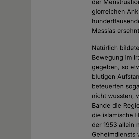
der Menstruation
glorreichen An
hunderttausend
Messias ersehnt
Natürlich bildet
Bewegung im Ira
gegeben, so etw
blutigen Aufst
beteuerten soga
nicht wussten, w
Bande die Regie
die islamische 
der 1953 allein
Geheimdiensts 