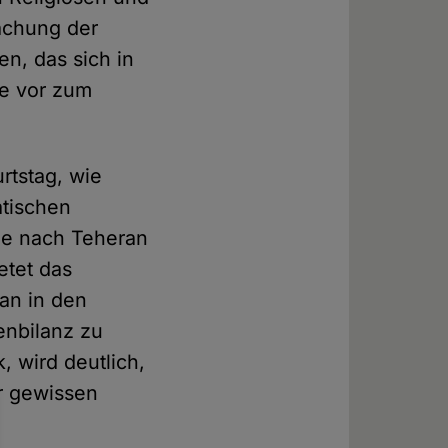
wächung der
en, das sich in
ie vor zum
rtstag, wie
atischen
me nach Teheran
ietet das
ran in den
enbilanz zu
, wird deutlich,
er gewissen