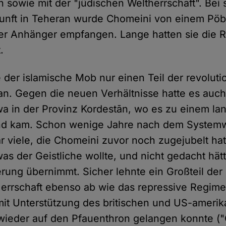
 sowie mit der "jüdischen Weltherrschaft". Bei 
kunft in Teheran wurde Chomeini von einem Pöb
er Anhänger empfangen. Lange hatten sie die R
.
e der islamische Mob nur einen Teil der revolut
n. Gegen die neuen Verhältnisse hatte es auc
a in der Provinz Kordestān, wo es zu einem la
and kam. Schon wenige Jahre nach dem System
r viele, die Chomeini zuvor noch zugejubelt hat
as der Geistliche wollte, und nicht gedacht hät
rung übernimmt. Sicher lehnte ein Großteil de
Herrschaft ebenso ab wie das repressive Regim
 mit Unterstützung des britischen und US-ameri
wieder auf den Pfauenthron gelangen konnte ("