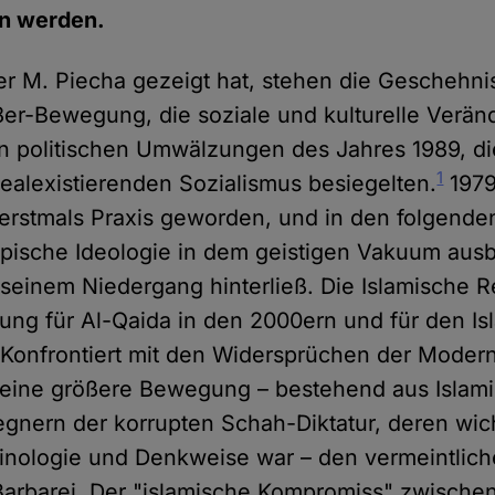
en werden.
ver M. Piecha gezeigt hat, stehen die Geschehn
er-Bewegung, die soziale und kulturelle Verä
n politischen Umwälzungen des Jahres 1989, d
1
ealexistierenden Sozialismus besiegelten.
1979
m erstmals Praxis geworden, und in den folgend
topische Ideologie in dem geistigen Vakuum ausb
 seinem Niedergang hinterließ. Die Islamische R
ung für Al-Qaida in den 2000ern und für den Is
 Konfrontiert mit den Widersprüchen der Moder
eine größere Bewegung – bestehend aus Islami
gnern der korrupten Schah-Diktatur, deren wicht
inologie und Denkweise war – den vermeintlic
Barbarei. Der "islamische Kompromiss" zwische