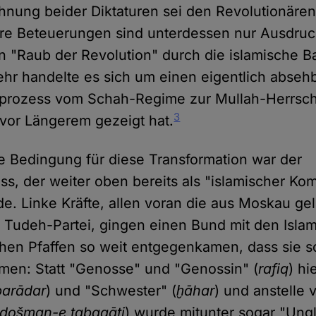
ehnung beider Diktaturen sei den Revolutionäre
re Beteuerungen sind unterdessen nur Ausdruck
 "Raub der Revolution" durch die islamische B
hr handelte es sich um einen eigentlich abseh
prozess vom Schah-Regime zur Mullah-Herrscha
3
vor Längerem gezeigt hat.
e Bedingung für diese Transformation war der
, der weiter oben bereits als "islamischer Ko
e. Linke Kräfte, allen voran die aus Moskau ge
Tudeh-Partei, gingen einen Bund mit den Islam
schen Pfaffen so weit entgegenkamen, dass sie s
men: Statt "Genosse" und "Genossin" (
rafiq
) h
barādar
) und "Schwester" (
ḫāhar
) und anstelle 
došman-e tabaqāti
) wurde mitunter sogar "Ungl