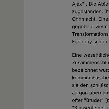
Ajax"). Die Abl
zugestanden, ih
Ohnmacht. Einen
gegeben, vielme
Transformations
Feridony schon 
Eine wesentlich
Zusammenschluss
bezeichnet wurd
kommunistische 
sie den schiiti
Jargon übernah
öfter "Bruder" (
"Klassenfeind" (