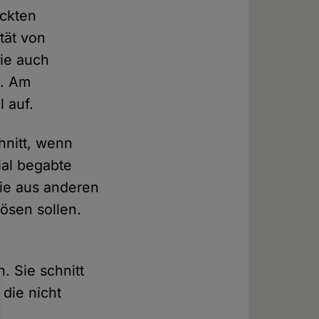
ackten
tät von
die auch
n. Am
 auf.
chnitt, wenn
ial begabte
ie aus anderen
ösen sollen.
. Sie schnitt
die nicht