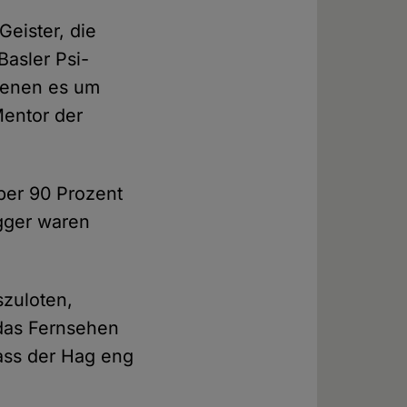
Geister, die
Basler Psi-
 denen es um
Mentor der
ber 90 Prozent
gger waren
szuloten,
 das Fernsehen
ass der Hag eng