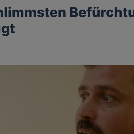
hlimmsten Befürcht
igt