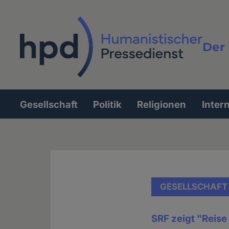
Direkt
zum
Inhalt
Der 
Vollt
Gesellschaft
Politik
Religionen
Inter
Hauptnavigation
GESELLSCHAFT
SRF zeigt "Reise