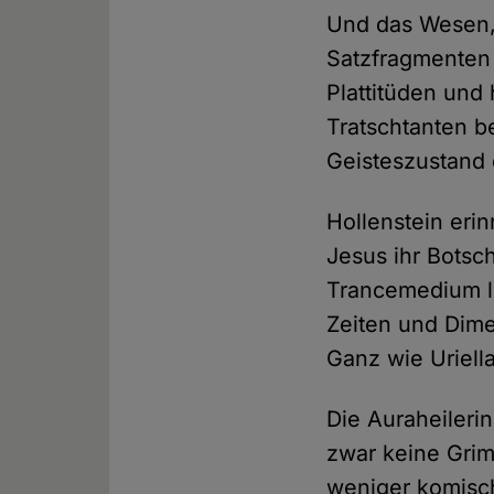
Und das Wesen, 
Satzfragmenten 
Plattitüden und
Tratschtanten 
Geisteszustand 
Hollenstein erin
Jesus ihr Botsc
Trancemedium le
Zeiten und Dime
Ganz wie Uriella
Die Auraheileri
zwar keine Grim
weniger komisch