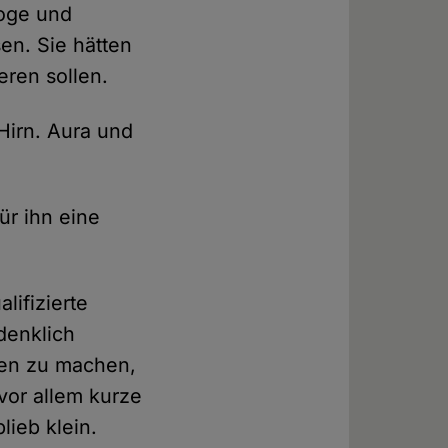
loge und
en. Sie hätten
eren sollen.
 Hirn. Aura und
ür ihn eine
lifizierte
denklich
gen zu machen,
vor allem kurze
ieb klein.