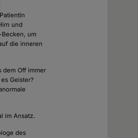
Patientin
Hirn und
er-Becken, um
auf die inneren
s dem Off immer
 es Geister?
ranormale
l im Ansatz.
ologe des