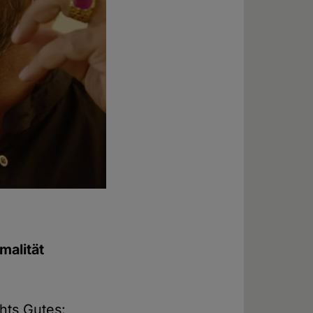
malität
hts Gutes: