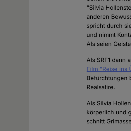
"Silvia Hollens
anderen Bewusst
spricht durch si
und nimmt Konta
Als seien Geist
Als SRF1 dann 
Film "Reise ins 
Befürchtungen b
Realsatire.
Als Silvia Holle
körperlich und g
schnitt Grimass