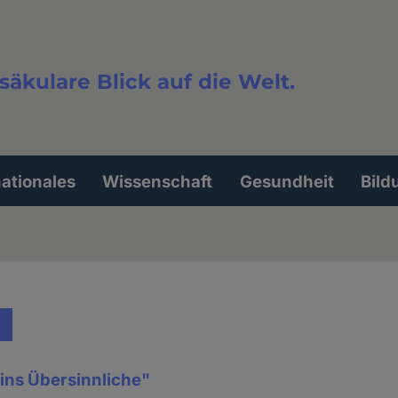
säkulare Blick auf die Welt.
extsuche
nationales
Wissenschaft
Gesundheit
Bild
 ins Übersinnliche"