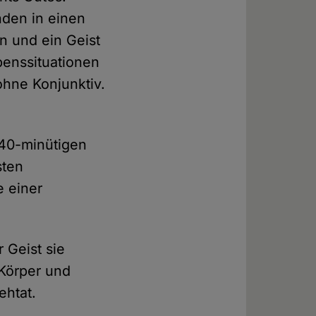
nden in einen
n und ein Geist
ebenssituationen
ohne Konjunktiv.
40-minütigen
sten
e einer
r Geist sie
 Körper und
ehtat.