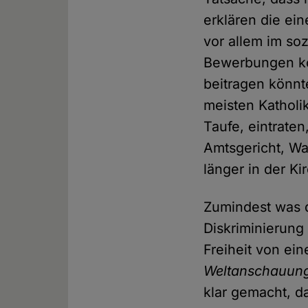
erklären die ei
vor allem im soz
Bewerbungen kon
beitragen könnt
meisten Katholi
Taufe, eintraten
Amtsgericht, Wa
länger in der Ki
Zumindest was die
Diskriminierung
Freiheit von ei
Weltanschauung
klar gemacht, d