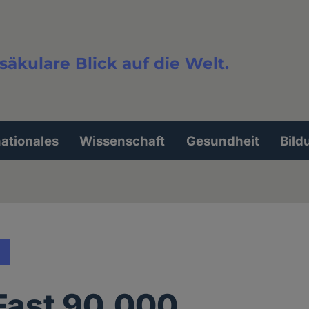
säkulare Blick auf die Welt.
extsuche
nationales
Wissenschaft
Gesundheit
Bild
Fast 90.000