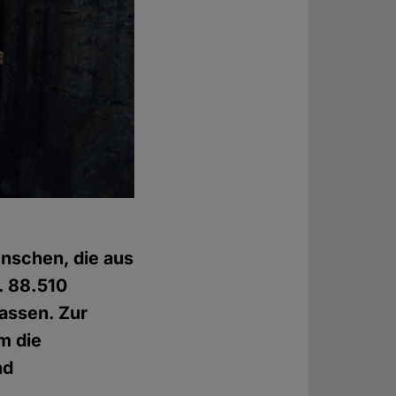
enschen, die aus
. 88.510
assen. Zur
m die
nd