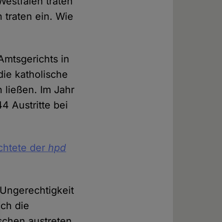
estfalen traten
 traten ein. Wie
Amtsgerichts in
ie katholische
 ließen. Im Jahr
4 Austritte bei
chtete der
hpd
 Ungerechtigkeit
ch die
schen austreten,