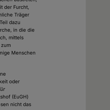
t der Furcht,
hliche Träger
Teil dazu
che, in die die
h, mittels
g zum
einige Menschen
ine
keit oder
für
tshof (EuGH)
sen nicht das