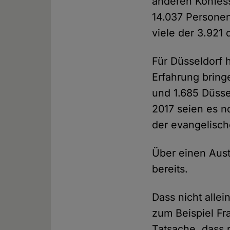
anderen Konfess
14.037 Personen
viele der 3.921 
Für Düsseldorf 
Erfahrung bring
und 1.685 Düsse
2017 seien es no
der evangelisc
Über einen Aust
bereits.
Dass nicht alle
zum Beispiel F
Tatsache, dass 