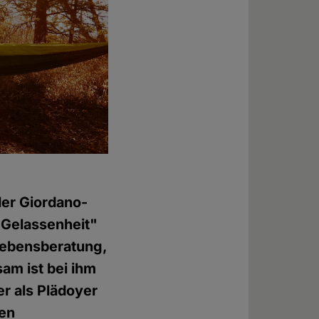
er Giordano-
r Gelassenheit"
 Lebensberatung,
am ist bei ihm
er als Plädoyer
gen