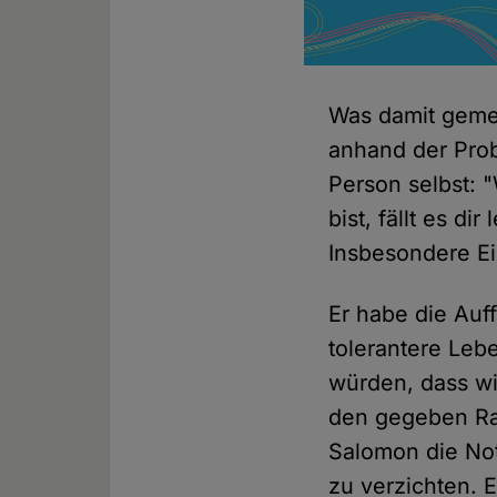
Was damit gemein
anhand der Probl
Person selbst: "
bist, fällt es di
Insbesondere Ein
Er habe die Auf
tolerantere Leb
würden, dass wi
den gegeben Ra
Salomon die Not
zu verzichten. 