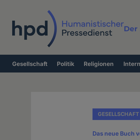
Direkt
zum
Inhalt
Der 
Vollt
Gesellschaft
Politik
Religionen
Inter
Hauptnavigation
GESELLSCHAFT
Das neue Buch 