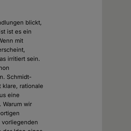
dlungen blickt,
t ist es ein
 Wenn mit
rscheint,
irritiert sein.
chon
un. Schmidt-
klare, rationale
aus eine
. Warum wir
ortigen
 vorliegenden