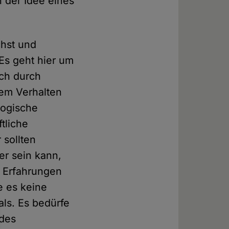
 der Idee eines
chst und
Es geht hier um
ch durch
nem Verhalten
logische
tliche
sollten
er sein kann,
d Erfahrungen
e es keine
als. Es bedürfe
 des