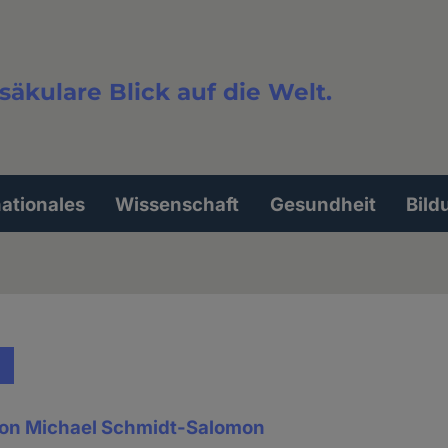
säkulare Blick auf die Welt.
extsuche
nationales
Wissenschaft
Gesundheit
Bild
von Michael Schmidt-Salomon