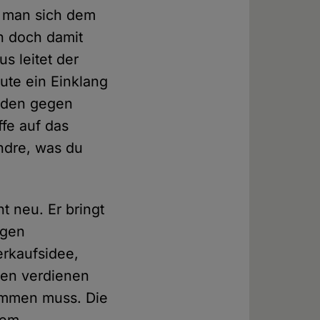
e man sich dem
n doch damit
s leitet der
ute ein Einklang
ünden gegen
fe auf das
ändre, was du
t neu. Er bringt
igen
erkaufsidee,
gen verdienen
immen muss. Die