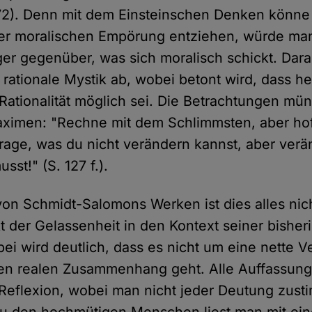
 72). Denn mit dem Einsteinschen Denken könn
ner moralischen Empörung entziehen, würde ma
er gegenüber, was sich moralisch schickt. Darau
 rationale Mystik ab, wobei betont wird, dass he
Rationalität möglich sei. Die Betrachtungen m
ximen: "Rechne mit dem Schlimmsten, aber hof
trage, was du nicht verändern kannst, aber ver
sst!" (S. 127 f.).
von Schmidt-Salomons Werken ist dies alles nich
 der Gelassenheit in den Kontext seiner bisher
ei wird deutlich, dass es nicht um eine nette V
en realen Zusammenhang geht. Alle Auffassun
Reflexion, wobei man nicht jeder Deutung zust