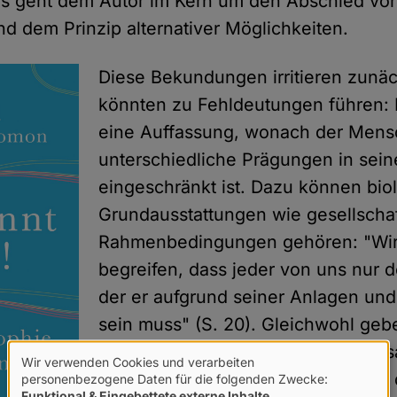
 Es geht dem Autor im Kern um den Abschied von
nd dem Prinzip alternativer Möglichkeiten.
Diese Bekundungen irritieren zunä
könnten zu Fehldeutungen führen: 
eine Auffassung, wonach der Mens
unterschiedliche Prägungen in sei
eingeschränkt ist. Dazu können bio
Grundausstattungen wie gesellschaf
Rahmenbedingungen gehören: "Wir 
begreifen, dass jeder von uns nur d
der er aufgrund seiner Anlagen un
sein muss" (S. 20). Gleichwohl geb
Diktatur der Gene oder des Schicks
Wir verwenden Cookies und verarbeiten
Verwendung
aber eines Abschieds von der Idee
personenbezogene Daten für die folgenden Zwecke:
Funktional & Eingebettete externe Inhalte
.