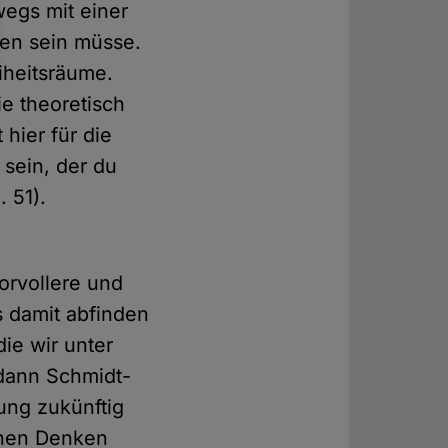
wegs mit einer
den sein müsse.
eiheitsräume.
ie theoretisch
 hier für die
 sein, der du
. 51).
orvollere und
 damit abfinden
ie wir unter
dann Schmidt-
ung zukünftig
schen Denken