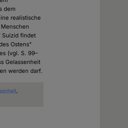
nem
us dem
ine realistische
er Menschen
 Suizid findet
 des Ostens"
s (vgl. S. 99–
ss Gelassenheit
den werden darf.
senheit
,