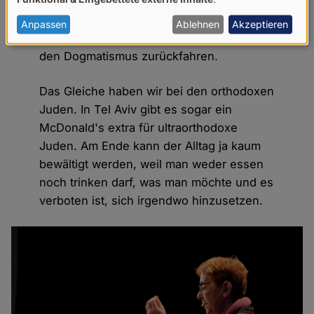
ganze Leben Regeln und Verboten. Der
von
Islam muss sich auf seine Rolle der
personenbezogenen
Anpassen
Ablehnen
Akzeptieren
spirituellen Bereicherung besinnen und
Daten
den Dogmatismus zurückfahren.
und
Cookies
Das Gleiche haben wir bei den orthodoxen
Juden. In Tel Aviv gibt es sogar ein
McDonald's extra für ultraorthodoxe
Juden. Am Ende kann der Alltag ja kaum
bewältigt werden, weil man weder essen
noch trinken darf, was man möchte und es
verboten ist, sich irgendwo hinzusetzen.