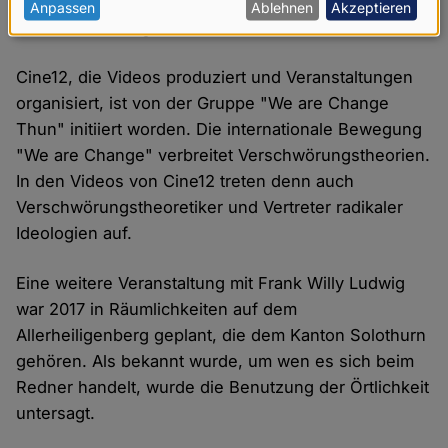
Eine zentrale Figur von Cine12 ist Heino Fankhauser,
personenbezogenen
Anpassen
Ablehnen
Akzeptieren
der eine Führungsrolle in dieser Szene ausübt.
Daten
und
Cine12, die Videos produziert und Veranstaltungen
Cookies
organisiert, ist von der Gruppe "We are Change
Thun" initiiert worden. Die internationale Bewegung
"We are Change" verbreitet Verschwörungstheorien.
In den Videos von Cine12 treten denn auch
Verschwörungstheoretiker und Vertreter radikaler
Ideologien auf.
Eine weitere Veranstaltung mit Frank Willy Ludwig
war 2017 in Räumlichkeiten auf dem
Allerheiligenberg geplant, die dem Kanton Solothurn
gehören. Als bekannt wurde, um wen es sich beim
Redner handelt, wurde die Benutzung der Örtlichkeit
untersagt.