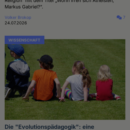
Religion“ mit dem Titel „Worin irren sich Atheisten,
Markus Gabriel?“.
Volker Brokop
7
24.07.2026
WISSENSCHAFT
Die "Evolutionspädagogik": eine