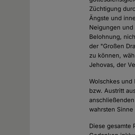
Züchtigung durc
Ängste und inne
Neigungen und T
Belohnung, nich
der "Großen Dr
zu können, währ
Jehovas, der Ve
Wolschkes und 
bzw. Austritt a
anschließenden 
wahrsten Sinne 
Diese gesamte P