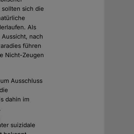
sollten sich die
atürliche
erlaufen. Als
 Aussicht, nach
aradies führen
lle Nicht-Zeugen
 zum Ausschluss
die
is dahin im
.
ter suizidale