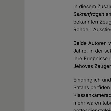
In diesem Zusam
Sektenfragen
am
bekannten Zeug
Rohde: "Ausstie
Beide Autoren v
Jahre, in der s
ihre Erlebnisse
Jehovas Zeugen
Eindringlich und
Satans perfiden
Klassenkamerade
mehr waren tabu
gottesdienstgle