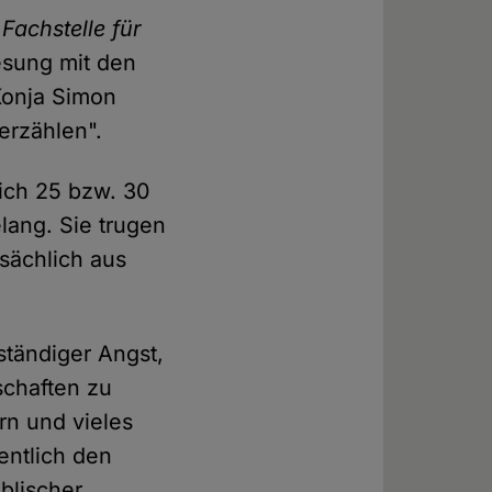
e
Fachstelle für
esung mit den
Konja Simon
erzählen".
ich 25 bzw. 30
lang. Sie trugen
sächlich aus
 ständiger Angst,
schaften zu
rn und vieles
entlich den
blischer