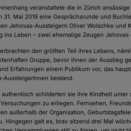
menhang veranstaltete die in Zürich ansässig
 31. Mai 2019 eine Gesprächsrunde und Buchl
en Jehovas-Aussteigern Oliver Wolschke und 
g ins Leben – zwei ehemalige Zeugen Jehovas 
erbrachten den größten Teil ihres Lebens, näml
ektenhaften Gruppe, bevor ihnen der Ausstieg ge
 und Erfahrungen einem Publikum vor, das haupt
-AussteigerInnen bestand.
 authentisch schilderten sie ihre Kindheit unter
 Versuchungen zu erliegen. Fernsehen, Freund
n außerhalb der Organisation, Geburtstagsfeie
. Hingegen galt es, brav sitzend drei Mal wöch
ichen Versammlungen still zu folgen, um nicht bi