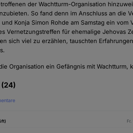
etroffenen der Wachtturm-Organisation hinzuwe
nzubieten. So fand denn im Anschluss an die Ve
e und Konja Simon Rohde am Samstag ein vom 
es Vernetzungstreffen für ehemalige Jehovas Ze
ten sich viel zu erzählen, tauschten Erfahrunge
s.
 die Organisation ein Gefängnis mit Wachtturm, 
e
(24)
mentare
üft)
Fr.