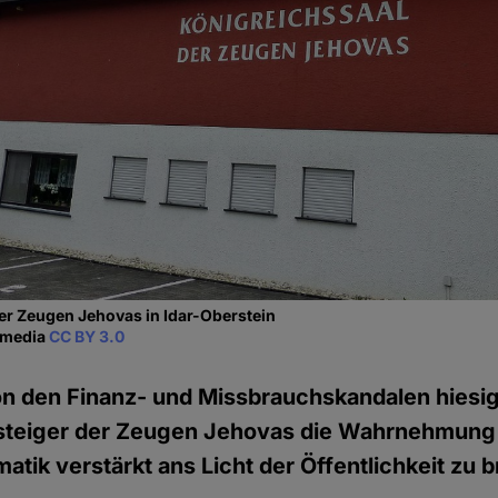
er Zeugen Jehovas in Idar-Oberstein
kimedia
CC BY 3.0
on den Finanz- und Missbrauchskandalen hiesi
teiger der Zeugen Jehovas die Wahrnehmung 
atik verstärkt ans Licht der Öffentlichkeit zu b