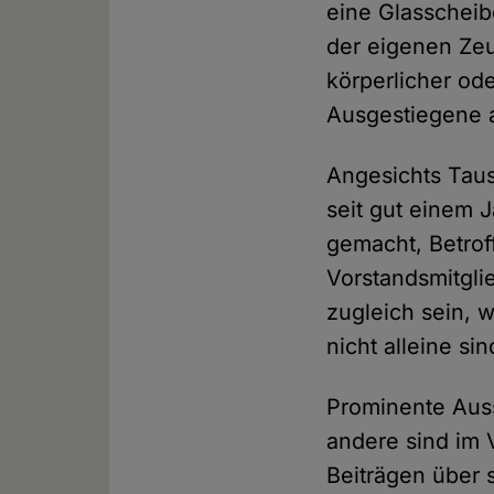
eine Glasscheib
der eigenen Zeu
körperlicher od
Ausgestiegene 
Angesichts Taus
seit gut einem 
gemacht, Betrof
Vorstandsmitgli
zugleich sein, 
nicht alleine si
Prominente Auss
andere sind im V
Beiträgen über 