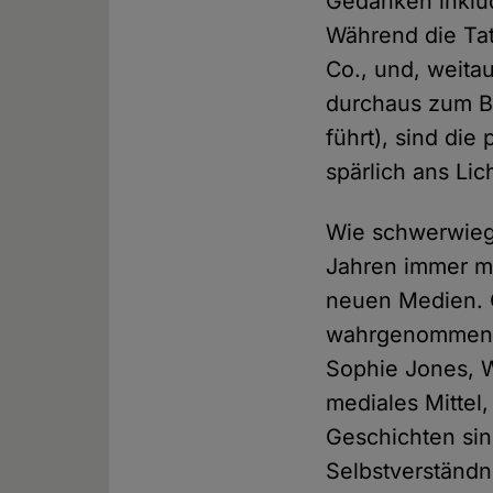
Gedanken inkludi
Während die Ta
Co., und, weita
durchaus zum Ba
führt), sind die
spärlich ans Lic
Wie schwerwiege
Jahren immer me
neuen Medien. 
wahrgenommen, 
Sophie Jones, W
mediales Mittel,
Geschichten sin
Selbstverständni