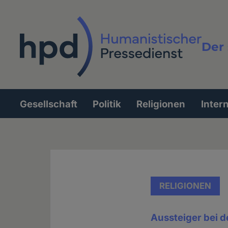
Direkt
zum
Inhalt
Der 
Vollt
Gesellschaft
Politik
Religionen
Inter
Hauptnavigation
RELIGIONEN
Aussteiger bei 