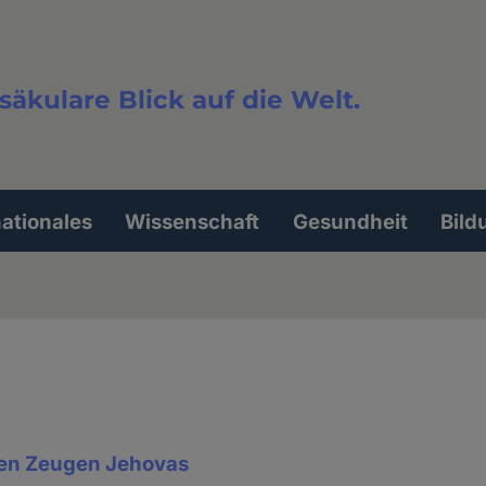
säkulare Blick auf die Welt.
extsuche
nationales
Wissenschaft
Gesundheit
Bild
den Zeugen Jehovas