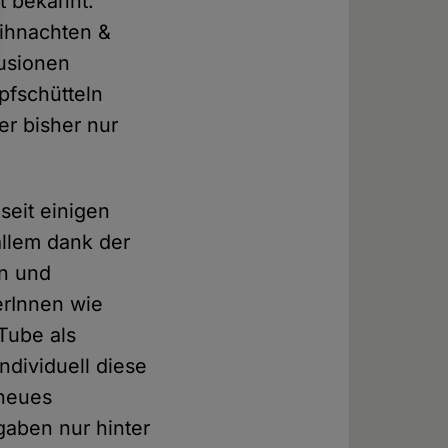
gt bekannt.
ihnachten &
fusionen
pfschütteln
er bisher nur
seit einigen
allem dank der
en und
erInnen wie
Tube als
ndividuell diese
 neues
rgaben nur hinter