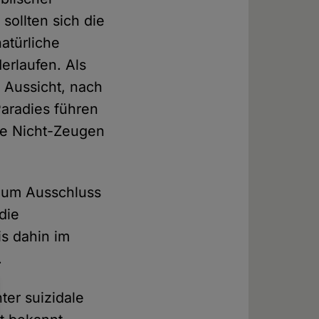
sollten sich die
atürliche
erlaufen. Als
 Aussicht, nach
aradies führen
lle Nicht-Zeugen
 zum Ausschluss
die
is dahin im
.
ter suizidale