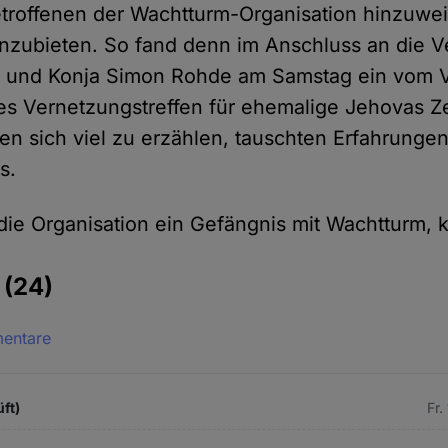
etroffenen der Wachtturm-Organisation hinzuwe
nzubieten. So fand denn im Anschluss an die Ve
e und Konja Simon Rohde am Samstag ein vom 
es Vernetzungstreffen für ehemalige Jehovas Ze
ten sich viel zu erzählen, tauschten Erfahrunge
s.
 die Organisation ein Gefängnis mit Wachtturm, 
e
(24)
mentare
üft)
Fr.