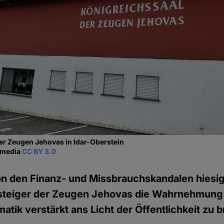
er Zeugen Jehovas in Idar-Oberstein
kimedia
CC BY 3.0
on den Finanz- und Missbrauchskandalen hiesi
teiger der Zeugen Jehovas die Wahrnehmung 
atik verstärkt ans Licht der Öffentlichkeit zu b