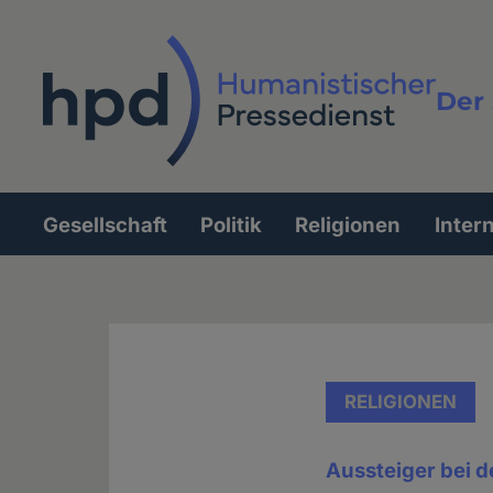
Direkt
zum
Inhalt
Der 
Vollt
Gesellschaft
Politik
Religionen
Inter
Hauptnavigation
RELIGIONEN
Aussteiger bei 