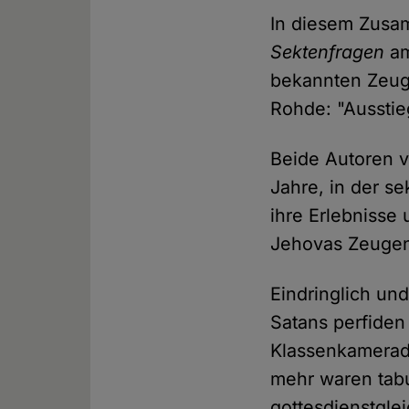
In diesem Zusam
Sektenfragen
am
bekannten Zeug
Rohde: "Ausstie
Beide Autoren v
Jahre, in der s
ihre Erlebnisse
Jehovas Zeugen
Eindringlich und
Satans perfiden
Klassenkamerade
mehr waren tabu
gottesdienstgle