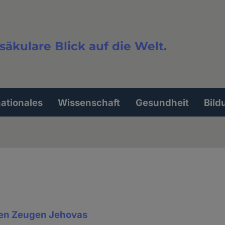
säkulare Blick auf die Welt.
extsuche
nationales
Wissenschaft
Gesundheit
Bild
den Zeugen Jehovas