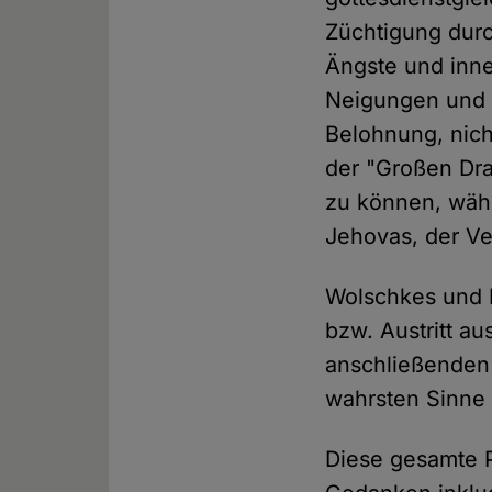
Züchtigung durc
Ängste und inne
Neigungen und T
Belohnung, nich
der "Großen Dr
zu können, währ
Jehovas, der Ve
Wolschkes und 
bzw. Austritt a
anschließenden 
wahrsten Sinne 
Diese gesamte P