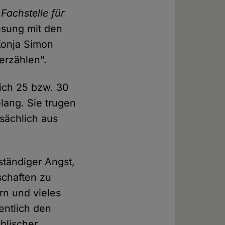
e
Fachstelle für
esung mit den
Konja Simon
erzählen".
ich 25 bzw. 30
lang. Sie trugen
sächlich aus
 ständiger Angst,
schaften zu
rn und vieles
entlich den
blischer