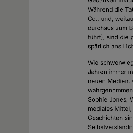
Gedanken inkludi
Während die Ta
Co., und, weita
durchaus zum Ba
führt), sind die
spärlich ans Lic
Wie schwerwiege
Jahren immer me
neuen Medien. 
wahrgenommen, 
Sophie Jones, W
mediales Mittel,
Geschichten sin
Selbstverständni