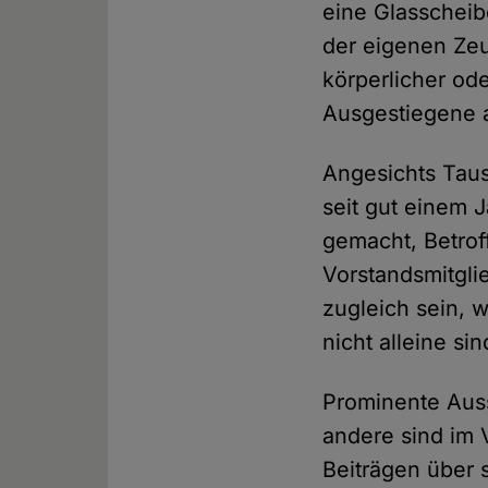
eine Glasscheib
der eigenen Zeu
körperlicher od
Ausgestiegene 
Angesichts Taus
seit gut einem 
gemacht, Betrof
Vorstandsmitgli
zugleich sein, 
nicht alleine si
Prominente Auss
andere sind im V
Beiträgen über 