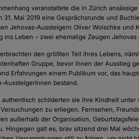
menhang veranstaltete die in Zürich ansässig
 31. Mai 2019 eine Gesprächsrunde und Buchl
en Jehovas-Aussteigern Oliver Wolschke und 
g ins Leben – zwei ehemalige Zeugen Jehovas 
erbrachten den größten Teil ihres Lebens, näml
ektenhaften Gruppe, bevor ihnen der Ausstieg ge
 und Erfahrungen einem Publikum vor, das haupt
-AussteigerInnen bestand.
 authentisch schilderten sie ihre Kindheit unter
 Versuchungen zu erliegen. Fernsehen, Freund
n außerhalb der Organisation, Geburtstagsfeie
. Hingegen galt es, brav sitzend drei Mal wöch
ichen Versammlungen still zu folgen, um nicht bi