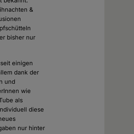
gt bekannt.
ihnachten &
fusionen
pfschütteln
er bisher nur
seit einigen
allem dank der
en und
erInnen wie
Tube als
ndividuell diese
 neues
rgaben nur hinter