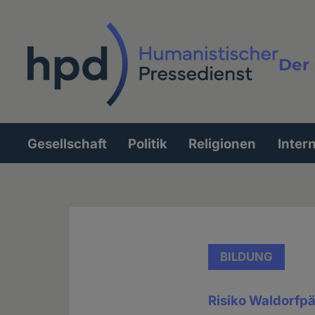
Direkt
zum
Inhalt
Der 
Vollt
Gesellschaft
Politik
Religionen
Inter
Hauptnavigation
BILDUNG
Risiko Waldorfpä