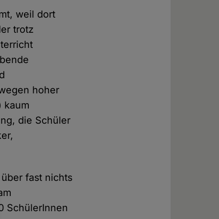
t, weil dort
er trotz
erricht
aubende
nd
s wegen hoher
r) kaum
ung, die Schüler
er,
über fast nichts
 am
40 SchülerInnen