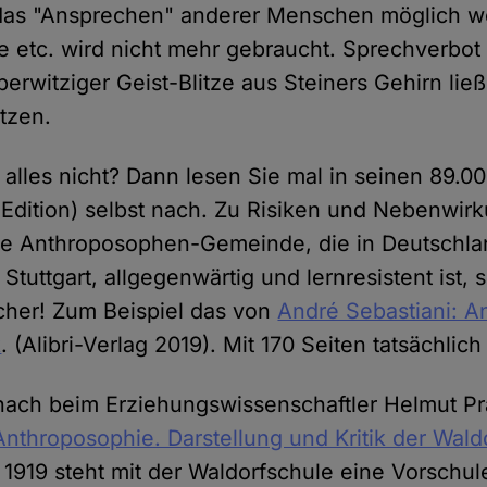
 das "Ansprechen" anderer Menschen möglich w
e etc. wird nicht mehr gebraucht. Sprechverbot
erwitziger Geist-Blitze aus Steiners Gehirn ließ
etzen.
 alles nicht? Dann lesen Sie mal in seinen 89.0
Edition) selbst nach. Zu Risiken und Nebenwir
 die Anthroposophen-Gemeinde, die in Deutschla
Stuttgart, allgegenwärtig und lernresistent ist,
ücher! Zum Beispiel das von
André Sebastiani: A
k
. (Alibri-Verlag 2019). Mit 170 Seiten tatsächlich
nach beim Erziehungswissenschaftler Helmut P
Anthroposophie. Darstellung und Kritik der Wal
t 1919 steht mit der Waldorfschule eine Vorschul