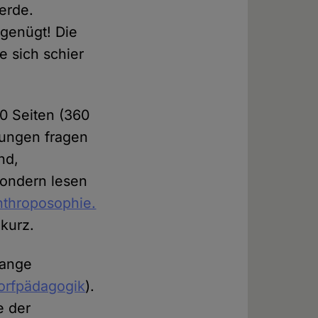
erde.
 genügt! Die
e sich schier
00 Seiten (360
kungen fragen
nd,
 sondern lesen
nthroposophie.
 kurz.
range
dorfpädagogik
).
e der