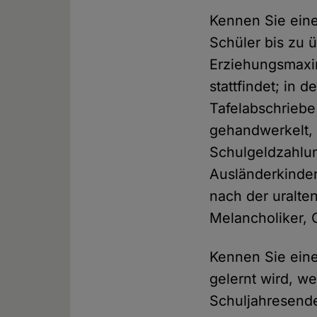
Kennen Sie eine
Schüler bis zu ü
Erziehungsmaxim
stattfindet; in 
Tafelabschriebe 
gehandwerkelt, 
Schulgeldzahlun
Ausländerkinder
nach der uralte
Melancholiker, 
Kennen Sie eine 
gelernt wird, w
Schuljahresende