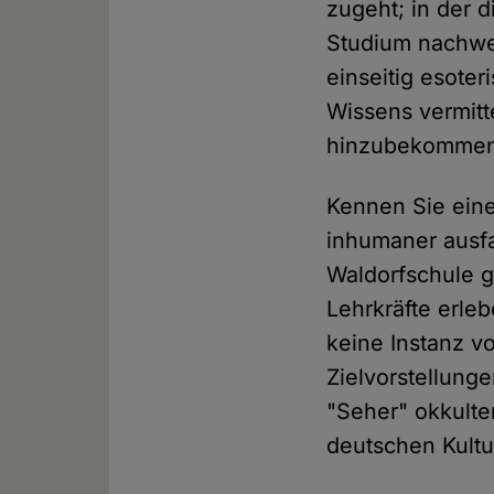
zugeht; in der 
Studium nachwe
einseitig esote
Wissens vermitte
hinzubekommen, 
Kennen Sie eine
inhumaner ausfa
Waldorfschule g
Lehrkräfte erle
keine Instanz v
Zielvorstellung
"Seher" okkult
deutschen Kultu