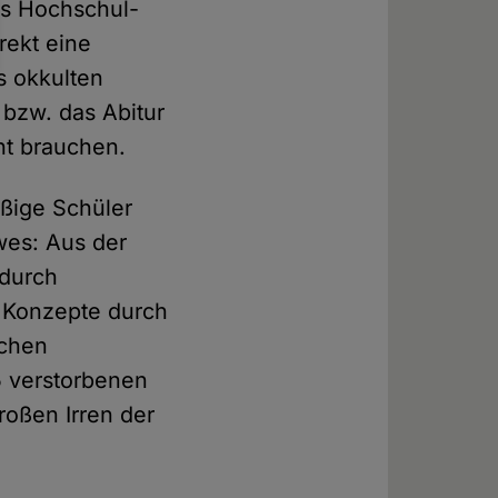
es Hochschul-
ekt eine
s okkulten
 bzw. das Abitur
ht brauchen.
äßige Schüler
wes: Aus der
 durch
e Konzepte durch
schen
5 verstorbenen
roßen Irren der