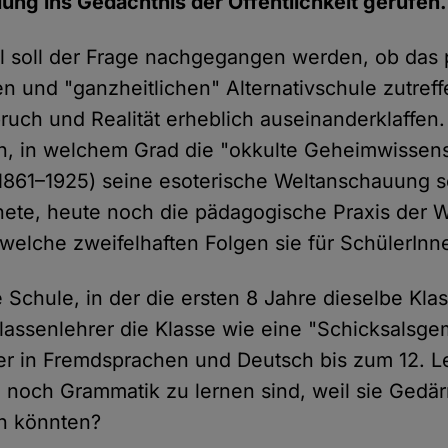
ung ins Gedächtnis der Öffentlichkeit gerufen.
el soll der Frage nachgegangen werden, ob das 
en und "ganzheitlichen" Alternativschule zutreff
ruch und Realität erheblich auseinanderklaffen. 
rn, in welchem Grad die "okkulte Geheimwissensc
(1861–1925) seine esoterische Weltanschauung s
ete, heute noch die pädagogische Praxis der 
 welche zweifelhaften Folgen sie für SchülerIn
 Schule, in der die ersten 8 Jahre dieselbe Kla
lassenlehrer die Klasse wie eine "Schicksalsge
 der in Fremdsprachen und Deutsch bis zum 12. 
noch Grammatik zu lernen sind, weil sie Gedä
en könnten?