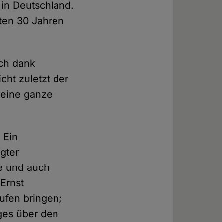
 in Deutschland.
zten 30 Jahren
uch dank
cht zuletzt der
 eine ganze
 Ein
egter
te und auch
Ernst
ufen bringen;
ges über den