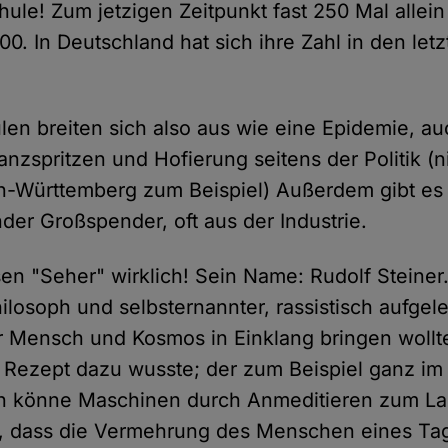
hule! Zum jetzigen Zeitpunkt fast 250 Mal allein
00. In Deutschland hat sich ihre Zahl in den let
len breiten sich also aus wie eine Epidemie, a
nzspritzen und Hofierung seitens der Politik (ni
n-Württemberg zum Beispiel) Außerdem gibt es
er Großspender, oft aus der Industrie.
en "Seher" wirklich! Sein Name: Rudolf Steiner.
ilosoph und selbsternannter, rassistisch aufgel
er Mensch und Kosmos in Einklang bringen woll
Rezept dazu wusste; der zum Beispiel ganz im 
n könne Maschinen durch Anmeditieren zum La
e, dass die Vermehrung des Menschen eines Ta