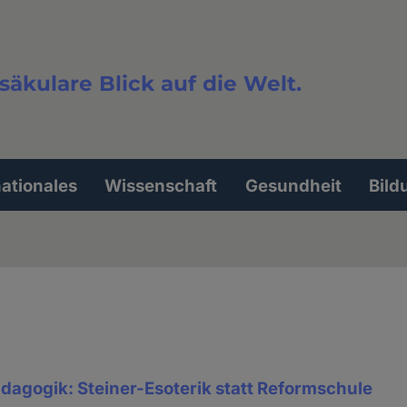
säkulare Blick auf die Welt.
extsuche
nationales
Wissenschaft
Gesundheit
Bild
dagogik: Steiner-Esoterik statt Reformschule