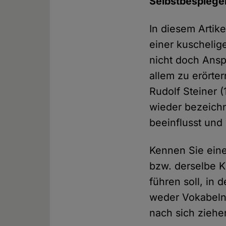
Selbstbespiegel
In diesem Artik
einer kuschelig
nicht doch Ansp
allem zu erörte
Rudolf Steiner 
wieder bezeichn
beeinflusst und
Kennen Sie eine
bzw. derselbe K
führen soll, in
weder Vokabeln 
nach sich zieh