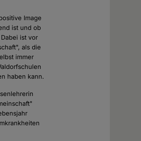
positive Image
end ist und ob
Dabei ist vor
haft", als die
elbst immer
Waldorfschulen
nen haben kann.
ssenlehrerin
meinschaft"
Lebensjahr
rmkrankheiten