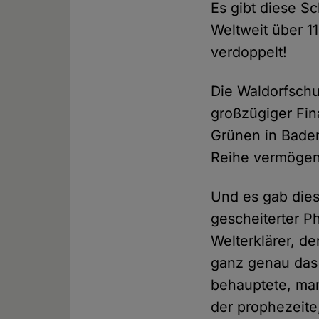
Es gibt diese Sc
Weltweit über 11
verdoppelt!
Die Waldorfschu
großzügiger Fina
Grünen in Bade
Reihe vermögend
Und es gab dies
gescheiterter Ph
Welterklärer, d
ganz genau das 
behauptete, ma
der prophezeit