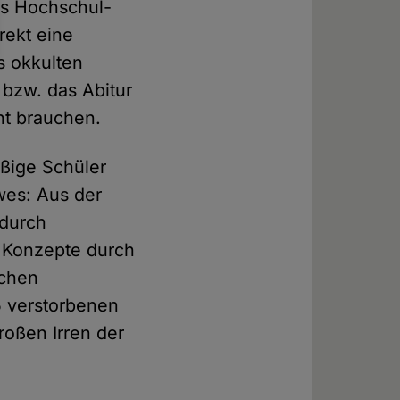
es Hochschul-
ekt eine
s okkulten
 bzw. das Abitur
ht brauchen.
äßige Schüler
wes: Aus der
 durch
e Konzepte durch
schen
5 verstorbenen
roßen Irren der