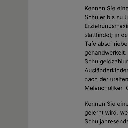
Kennen Sie eine
Schüler bis zu ü
Erziehungsmaxim
stattfindet; in 
Tafelabschriebe 
gehandwerkelt, 
Schulgeldzahlun
Ausländerkinder
nach der uralte
Melancholiker, 
Kennen Sie eine 
gelernt wird, w
Schuljahresende