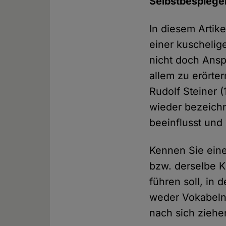
Selbstbespiegel
In diesem Artik
einer kuschelig
nicht doch Ansp
allem zu erörte
Rudolf Steiner 
wieder bezeichn
beeinflusst und
Kennen Sie eine
bzw. derselbe K
führen soll, in
weder Vokabeln 
nach sich zieh