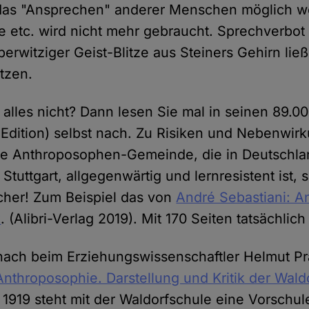
 das "Ansprechen" anderer Menschen möglich w
e etc. wird nicht mehr gebraucht. Sprechverbot
erwitziger Geist-Blitze aus Steiners Gehirn ließ
etzen.
 alles nicht? Dann lesen Sie mal in seinen 89.0
Edition) selbst nach. Zu Risiken und Nebenwir
 die Anthroposophen-Gemeinde, die in Deutschla
Stuttgart, allgegenwärtig und lernresistent ist,
ücher! Zum Beispiel das von
André Sebastiani: A
k
. (Alibri-Verlag 2019). Mit 170 Seiten tatsächlich
nach beim Erziehungswissenschaftler Helmut P
Anthroposophie. Darstellung und Kritik der Wal
t 1919 steht mit der Waldorfschule eine Vorschul