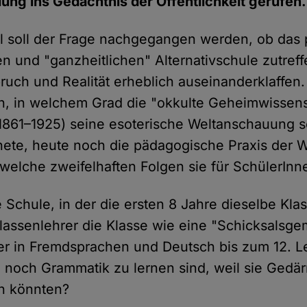
ung ins Gedächtnis der Öffentlichkeit gerufen.
el soll der Frage nachgegangen werden, ob das 
en und "ganzheitlichen" Alternativschule zutreff
ruch und Realität erheblich auseinanderklaffen. 
rn, in welchem Grad die "okkulte Geheimwissensc
(1861–1925) seine esoterische Weltanschauung s
ete, heute noch die pädagogische Praxis der 
 welche zweifelhaften Folgen sie für SchülerIn
 Schule, in der die ersten 8 Jahre dieselbe Kla
lassenlehrer die Klasse wie eine "Schicksalsge
 der in Fremdsprachen und Deutsch bis zum 12. 
noch Grammatik zu lernen sind, weil sie Gedä
en könnten?