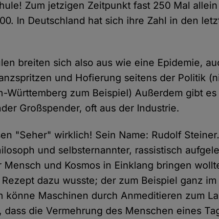
hule! Zum jetzigen Zeitpunkt fast 250 Mal allein
00. In Deutschland hat sich ihre Zahl in den let
len breiten sich also aus wie eine Epidemie, a
nzspritzen und Hofierung seitens der Politik (ni
n-Württemberg zum Beispiel) Außerdem gibt es
er Großspender, oft aus der Industrie.
en "Seher" wirklich! Sein Name: Rudolf Steiner.
ilosoph und selbsternannter, rassistisch aufgel
er Mensch und Kosmos in Einklang bringen woll
Rezept dazu wusste; der zum Beispiel ganz im 
n könne Maschinen durch Anmeditieren zum La
e, dass die Vermehrung des Menschen eines Ta