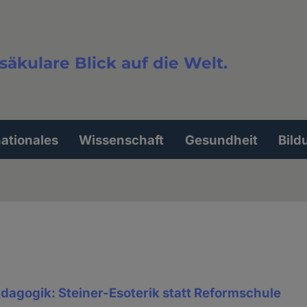
säkulare Blick auf die Welt.
extsuche
nationales
Wissenschaft
Gesundheit
Bild
dagogik: Steiner-Esoterik statt Reformschule