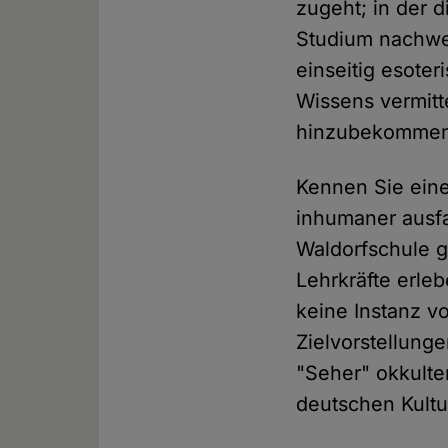
zugeht; in der 
Studium nachwe
einseitig esote
Wissens vermitte
hinzubekommen, 
Kennen Sie eine
inhumaner ausfa
Waldorfschule g
Lehrkräfte erle
keine Instanz v
Zielvorstellung
"Seher" okkult
deutschen Kultu