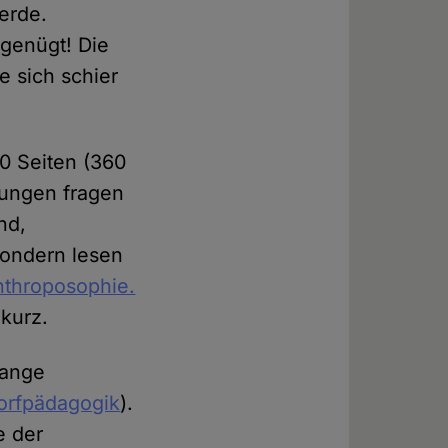
erde.
 genügt! Die
e sich schier
00 Seiten (360
kungen fragen
nd,
 sondern lesen
nthroposophie.
 kurz.
range
dorfpädagogik
).
e der