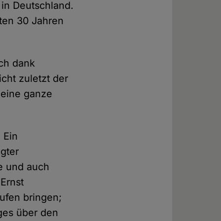
 in Deutschland.
zten 30 Jahren
uch dank
cht zuletzt der
 eine ganze
 Ein
egter
te und auch
Ernst
ufen bringen;
ges über den