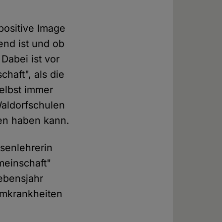
positive Image
end ist und ob
Dabei ist vor
haft", als die
elbst immer
Waldorfschulen
nen haben kann.
ssenlehrerin
meinschaft"
Lebensjahr
rmkrankheiten