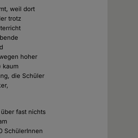
t, weil dort
er trotz
erricht
aubende
nd
s wegen hoher
r) kaum
ung, die Schüler
er,
über fast nichts
 am
40 SchülerInnen