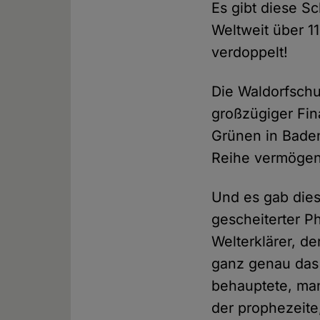
Es gibt diese Sc
Weltweit über 11
verdoppelt!
Die Waldorfschu
großzügiger Fina
Grünen in Bade
Reihe vermögend
Und es gab dies
gescheiterter Ph
Welterklärer, d
ganz genau das 
behauptete, ma
der prophezeit