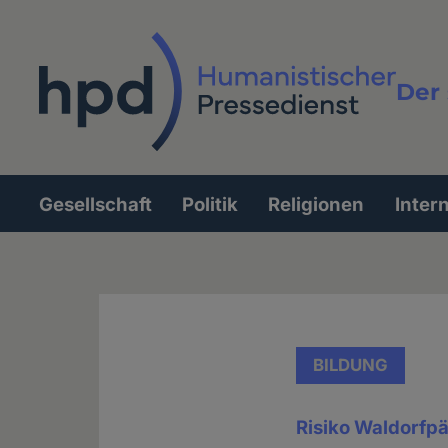
Direkt
zum
Inhalt
Der 
Vollt
Gesellschaft
Politik
Religionen
Inter
Hauptnavigation
BILDUNG
Risiko Waldorfpä