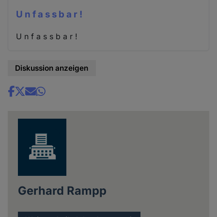
U n f a s s b a r !
U n f a s s b a r !
Diskussion anzeigen
Share
news
Gerhard Rampp