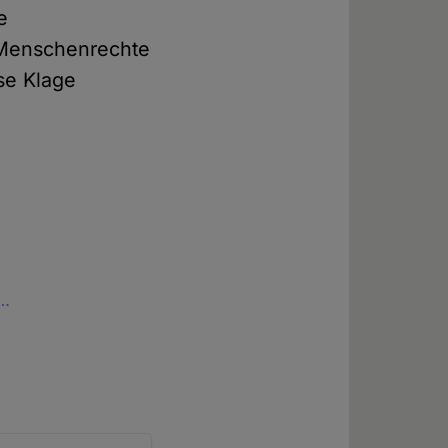
e
 Menschenrechte
se Klage
y…