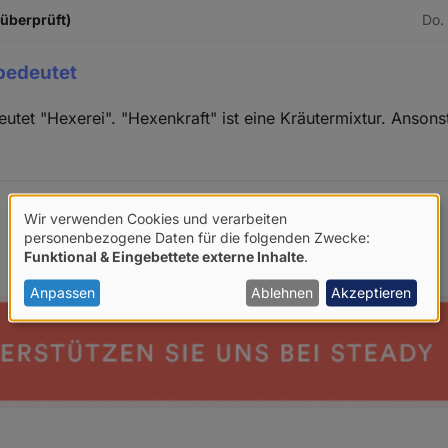
überprüft)
Do.
bedeutet
eutet "Hexerei". "Hexenkraft" ist eine Kräutermixtur. Ansons
Wir verwenden Cookies und verarbeiten
Verwendung
personenbezogene Daten für die folgenden Zwecke:
Funktional & Eingebettete externe Inhalte
.
von
personenbezogenen
Anpassen
Ablehnen
Akzeptieren
Daten
und
Cookies