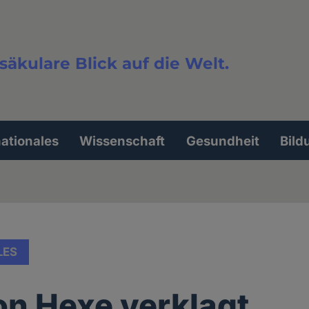
säkulare Blick auf die Welt.
extsuche
nationales
Wissenschaft
Gesundheit
Bild
LES
n Hexe verklagt