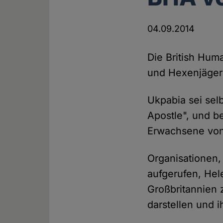
04.09.2014
Die British Hum
und Hexenjägeri
Ukpabia sei sel
Apostle", und b
Erwachsene von
Organisationen,
aufgerufen, Hel
Großbritannien 
darstellen und i