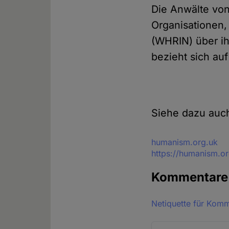
Die Anwälte vo
Organisationen
(WHRIN) über ih
bezieht sich au
Siehe dazu auch
Quelle
humanism.org.uk
https://humanism.or
Kommentar
Netiquette für Kom