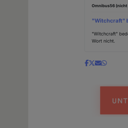
Omnibus56 (nicht 
"Witchcraft" 
"Witchcraft" bed
Wort nicht.
Share
news