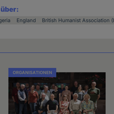
 über:
geria
England
British Humanist Association 
ORGANISATIONEN