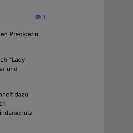
1
len Predigerin
ich "Lady
er und
nheit dazu
ach
Kinderschutz