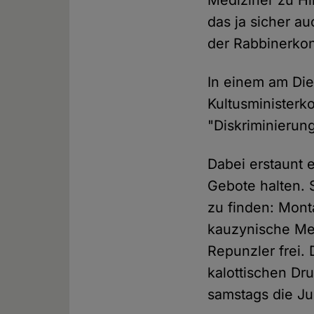
Mediziner zu Hi
das ja sicher a
der Rabbinerko
In einem am Die
Kultusministerk
"Diskriminierun
Dabei erstaunt e
Gebote halten. 
zu finden: Mont
kauzynische Mel
Repunzler frei.
kalottischen Dru
samstags die Ju