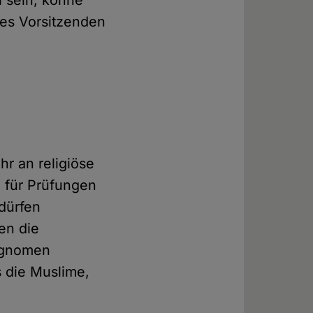
l sein, könne
des Vorsitzenden
s
hr an religiöse
n für Prüfungen
dürfen
en die
hognomen
s die Muslime,