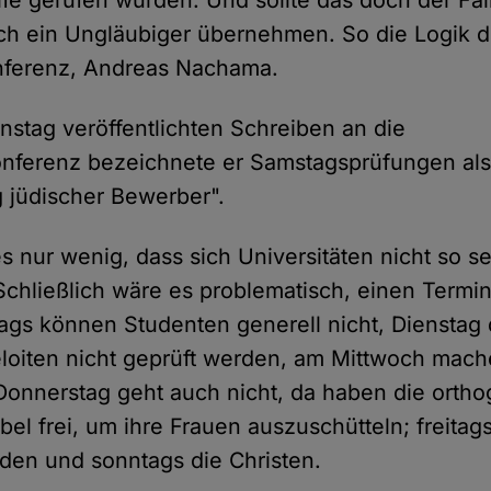
lfe gerufen würden. Und sollte das doch der Fal
uch ein Ungläubiger übernehmen. So die Logik 
nferenz, Andreas Nachama.
nstag veröffentlichten Schreiben an die
onferenz bezeichnete er Samstagsprüfungen al
g jüdischer Bewerber".
s nur wenig, dass sich Universitäten nicht so se
Schließlich wäre es problematisch, einen Termi
ags können Studenten generell nicht, Dienstag 
oiten nicht geprüft werden, am Mittwoch mach
 Donnerstag geht auch nicht, da haben die ort
bel frei, um ihre Frauen auszuschütteln; freitag
den und sonntags die Christen.