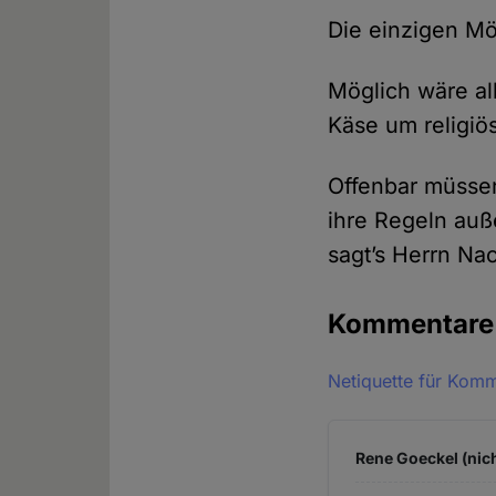
Die einzigen M
Möglich wäre al
Käse um religi
Offenbar müssen
ihre Regeln auß
sagt’s Herrn N
Kommentar
Netiquette für Kom
Rene Goeckel (nich