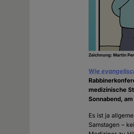
Zeichnung: Martin Pe
Wie
evangelisc
Rabbinerkonfere
medizinische St
Sonnabend, am S
Es ist ja allge
Samstagen – kei