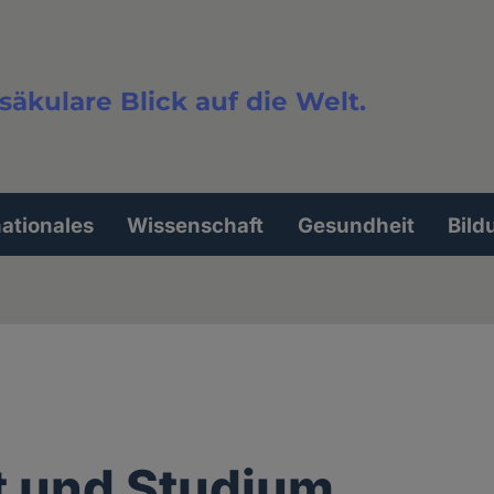
säkulare Blick auf die Welt.
extsuche
nationales
Wissenschaft
Gesundheit
Bild
t und Studium