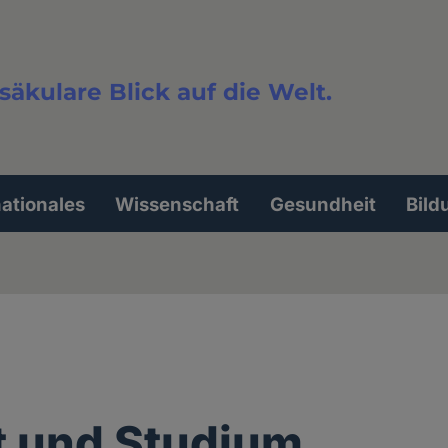
säkulare Blick auf die Welt.
extsuche
nationales
Wissenschaft
Gesundheit
Bild
t und Studium