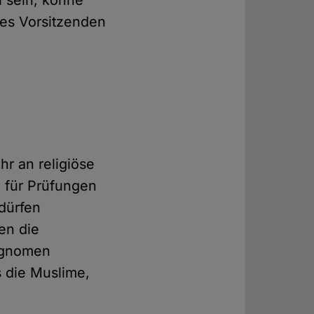
l sein, könne
des Vorsitzenden
s
hr an religiöse
n für Prüfungen
dürfen
en die
hognomen
s die Muslime,