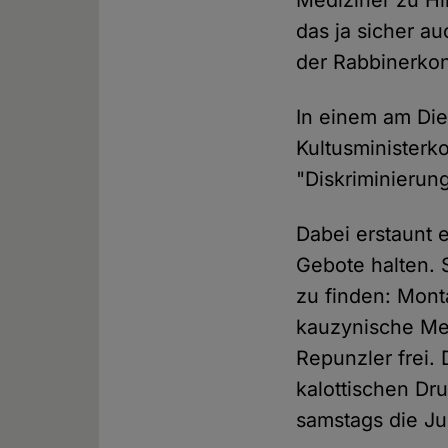
Mediziner zu Hi
das ja sicher a
der Rabbinerko
In einem am Die
Kultusministerk
"Diskriminierun
Dabei erstaunt e
Gebote halten. 
zu finden: Mont
kauzynische Mel
Repunzler frei.
kalottischen Dru
samstags die Ju