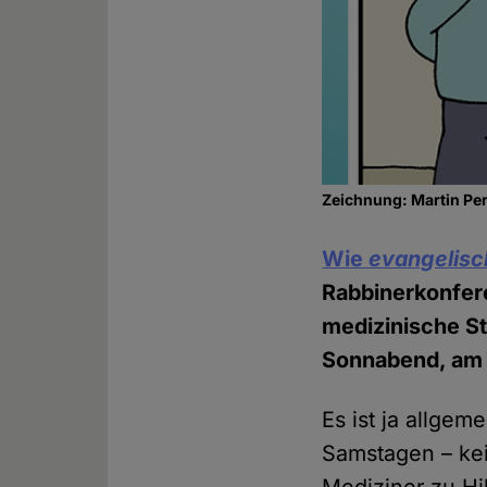
Zeichnung: Martin Pe
Wie
evangelisc
Rabbinerkonfere
medizinische St
Sonnabend, am S
Es ist ja allge
Samstagen – kei