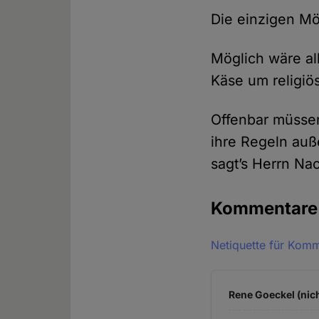
Die einzigen M
Möglich wäre al
Käse um religi
Offenbar müssen
ihre Regeln auß
sagt’s Herrn N
Kommentar
Netiquette für Kom
Rene Goeckel (nich