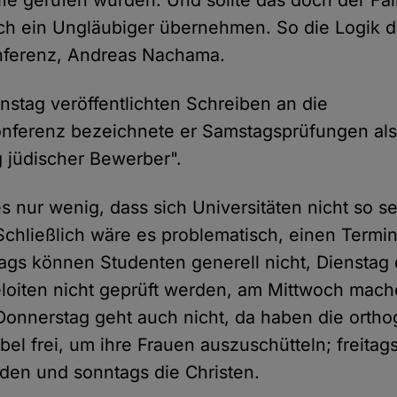
lfe gerufen würden. Und sollte das doch der Fal
uch ein Ungläubiger übernehmen. So die Logik 
nferenz, Andreas Nachama.
nstag veröffentlichten Schreiben an die
onferenz bezeichnete er Samstagsprüfungen al
g jüdischer Bewerber".
s nur wenig, dass sich Universitäten nicht so se
Schließlich wäre es problematisch, einen Termi
ags können Studenten generell nicht, Dienstag 
oiten nicht geprüft werden, am Mittwoch mach
 Donnerstag geht auch nicht, da haben die ort
bel frei, um ihre Frauen auszuschütteln; freitag
den und sonntags die Christen.