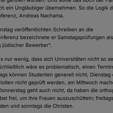
lfe gerufen würden. Und sollte das doch der Fal
uch ein Ungläubiger übernehmen. So die Logik 
nferenz, Andreas Nachama.
nstag veröffentlichten Schreiben an die
onferenz bezeichnete er Samstagsprüfungen al
g jüdischer Bewerber".
s nur wenig, dass sich Universitäten nicht so se
Schließlich wäre es problematisch, einen Termi
ags können Studenten generell nicht, Dienstag 
oiten nicht geprüft werden, am Mittwoch mach
 Donnerstag geht auch nicht, da haben die ort
bel frei, um ihre Frauen auszuschütteln; freitag
den und sonntags die Christen.