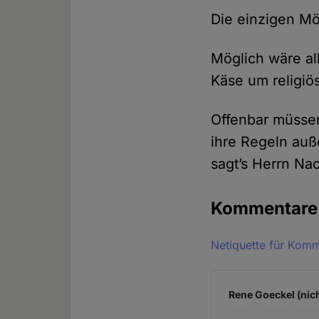
Die einzigen M
Möglich wäre al
Käse um religi
Offenbar müssen
ihre Regeln auß
sagt’s Herrn N
Kommentar
Netiquette für Kom
Rene Goeckel (nich