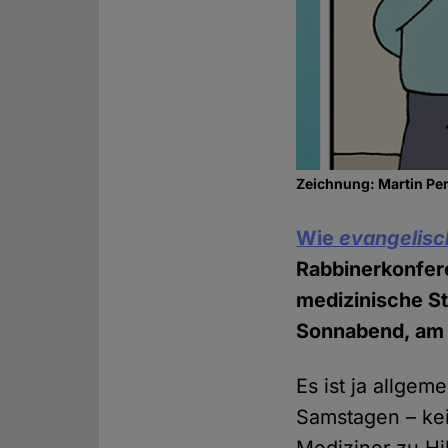
Zeichnung: Martin Pe
Wie
evangelisc
Rabbinerkonfere
medizinische St
Sonnabend, am S
Es ist ja allge
Samstagen – kei