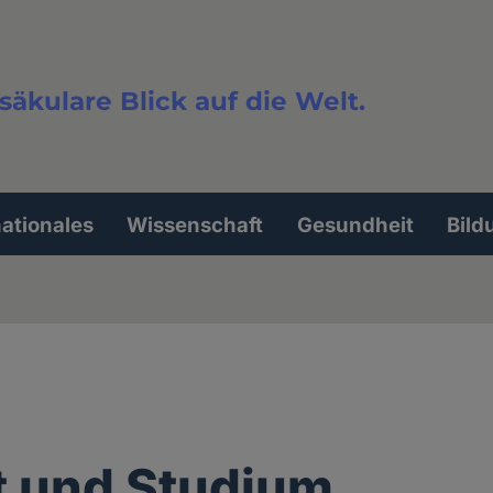
säkulare Blick auf die Welt.
extsuche
nationales
Wissenschaft
Gesundheit
Bild
t und Studium