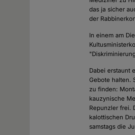
Mediziner zu Hi
das ja sicher a
der Rabbinerko
In einem am Die
Kultusministerk
"Diskriminierun
Dabei erstaunt e
Gebote halten. 
zu finden: Mont
kauzynische Mel
Repunzler frei.
kalottischen Dru
samstags die Ju