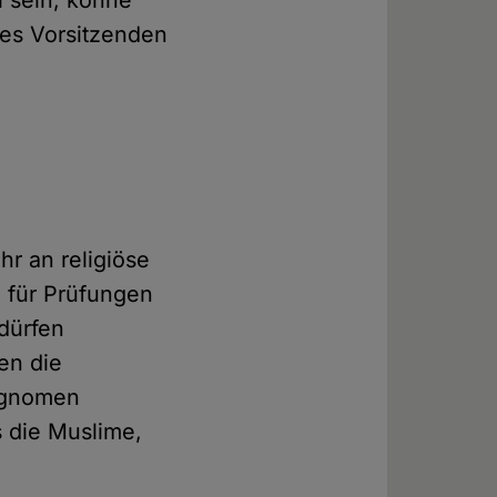
l sein, könne
des Vorsitzenden
s
hr an religiöse
n für Prüfungen
dürfen
en die
hognomen
s die Muslime,