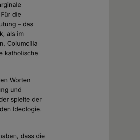
arginale
Für die
eutung – das
k, als im
n, Columcilla
e katholische
den Worten
kung und
er spielte der
enden Ideologie.
 haben, dass die