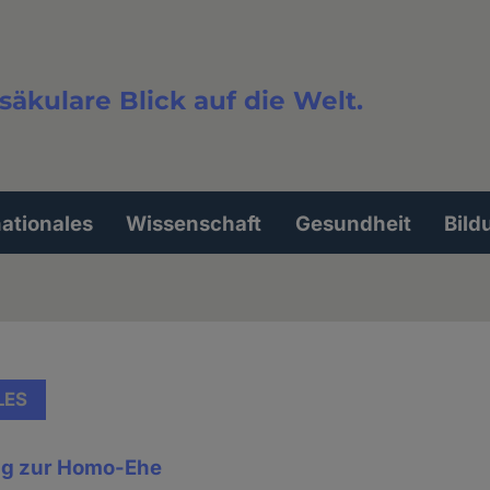
säkulare Blick auf die Welt.
extsuche
nationales
Wissenschaft
Gesundheit
Bild
LES
g zur Homo-Ehe