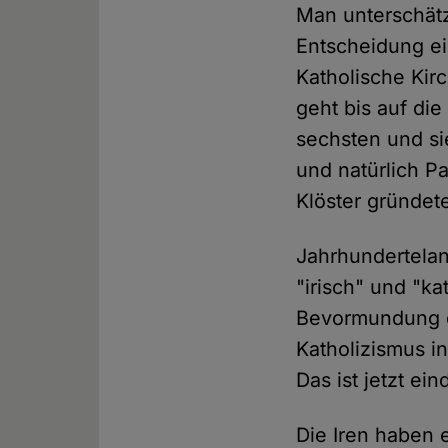
Man unterschätze
Entscheidung ei
Katholische Kir
geht bis auf die
sechsten und si
und natürlich P
Klöster gründet
Jahrhundertela
"irisch" und "k
Bevormundung du
Katholizismus in
Das ist jetzt ein
Die Iren haben 