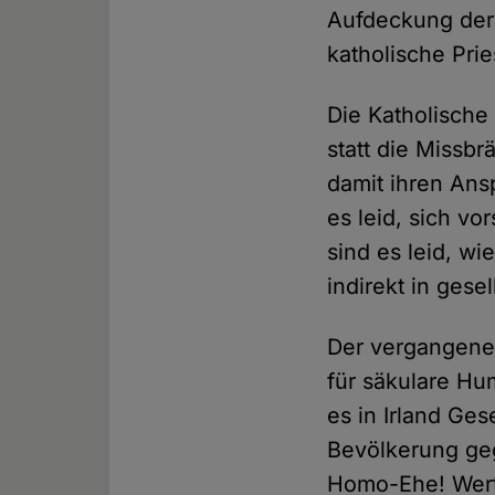
Aufdeckung der
katholische Prie
Die Katholische
statt die Missbr
damit ihren Ansp
es leid, sich vo
sind es leid, wi
indirekt in gese
Der vergangene F
für säkulare Hu
es in Irland Ge
Bevölkerung geg
Homo-Ehe! Werte