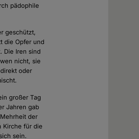
rch pädophile
er geschützt,
tt die Opfer und
. Die Iren sind
 wen nicht, sie
 direkt oder
ischt.
 ein großer Tag
er Jahren gab
 Mehrheit der
 Kirche für die
ich sein.