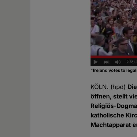
"Ireland votes to leg
KÖLN. (hpd)
Di
öffnen, stellt v
Religiös-Dogmat
katholische Kir
Machtapparat e