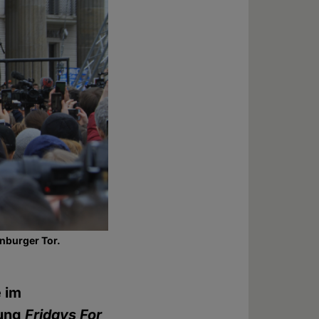
nburger Tor.
e im
gung
Fridays For