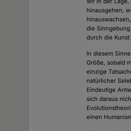
wir in der Lage
hinausgehen, wa
hinauswachsen, 
die Sinngebung 
durch die Kunst
In diesem Sinne
Größe, sobald m
einzige Tatsache
natürlicher Sele
Eindeutige Antw
sich daraus nic
Evolutionstheor
einen Humanismu