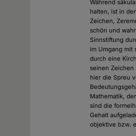
Während säkula
halten, ist in d
Zeichen, Zeremo
schön und wahnsi
Sinnstiftung du
im Umgang mit s
durch eine Kirc
seinen Zeichen a
hier die Spreu 
Bedeutungsgehal
Mathematik, der
sind die formel
Gehalt aufgelad
objektive bzw. 