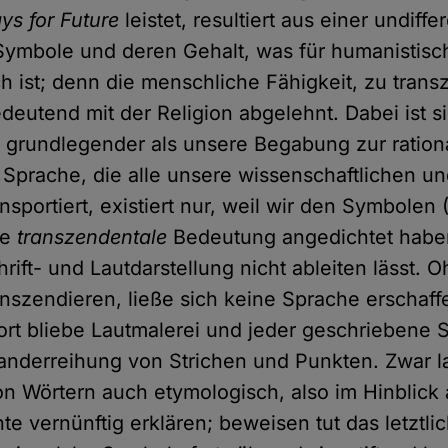
ays for Future
leistet, resultiert aus einer undiffe
Symbole und deren Gehalt, was für humanistisch
sch ist; denn die menschliche Fähigkeit, zu tran
deutend mit der Religion abgelehnt. Dabei ist si
grundlegender als unsere Begabung zur ration
e Sprache, die alle unsere wissenschaftlichen u
nsportiert, existiert nur, weil wir den Symbole
ne
transzendentale
Bedeutung angedichtet haben
rift- und Lautdarstellung nicht ableiten lässt. 
ranszendieren, ließe sich keine Sprache erschaf
t bliebe Lautmalerei und jeder geschriebene S
anderreihung von Strichen und Punkten. Zwar l
 Wörtern auch etymologisch, also im Hinblick 
te vernünftig erklären; beweisen tut das letztli