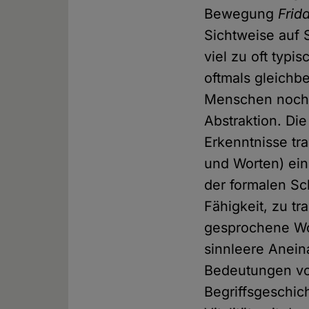
Bewegung
Frid
Sichtweise auf 
viel zu oft typi
oftmals gleichbe
Menschen noch 
Abstraktion. Di
Erkenntnisse tra
und Worten) ei
der formalen Sch
Fähigkeit, zu t
gesprochene Wor
sinnleere Anein
Bedeutungen von
Begriffsgeschich