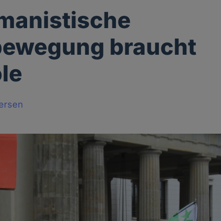
manistische
bewegung braucht
le
tersen