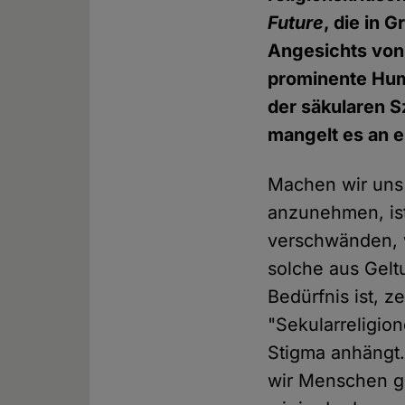
Future
, die in 
Angesichts von
prominente Huma
der säkularen 
mangelt es an 
Machen wir uns 
anzunehmen, ist
verschwänden, w
solche aus Gelt
Bedürfnis ist, z
"Sekularreligio
Stigma anhängt.
wir Menschen g