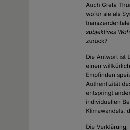
Auch Greta Thun
wofür sie als Sy
transzendentale
subjektives Wah
zurück?
Die Antwort ist
einen willkürli
Empfinden speist
Authentizität d
entspringt ande
individuellen Be
Klimawandels, d
Die Verklärung,