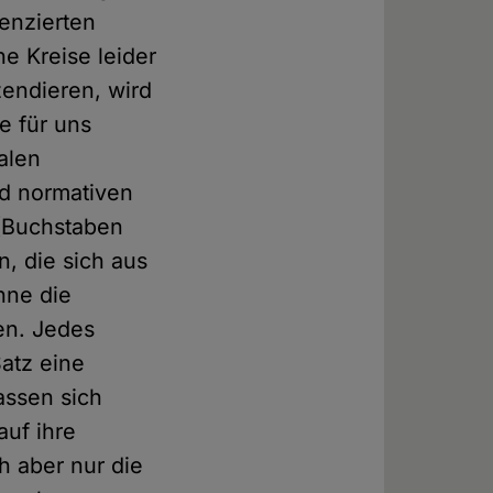
renzierten
e Kreise leider
szendieren, wird
e für uns
alen
nd normativen
n (Buchstaben
, die sich aus
Ohne die
fen. Jedes
atz eine
assen sich
auf ihre
ch aber nur die