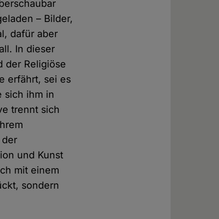
überschaubar
geladen – Bilder,
l, dafür aber
ll. In dieser
d der Religiöse
 erfährt, sei es
 sich ihm in
ve trennt sich
ihrem
 der
ion und Kunst
och mit einem
ückt, sondern