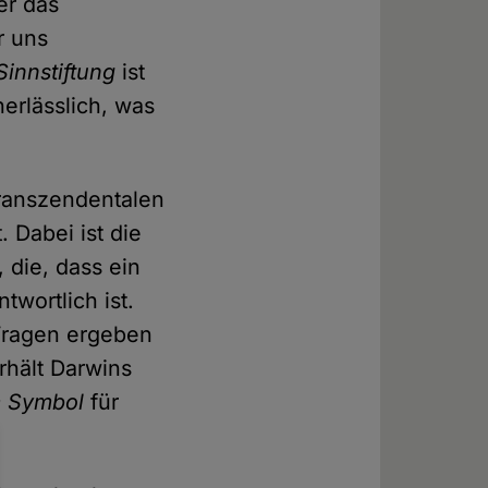
er das
r uns
innstiftung
ist
erlässlich, was
transzendentalen
 Dabei ist die
, die, dass ein
twortlich ist.
 Fragen ergeben
rhält Darwins
 Symbol
für