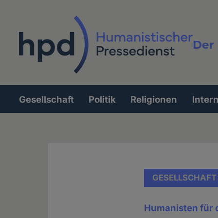
Direkt
zum
Inhalt
Der 
Vollt
Gesellschaft
Politik
Religionen
Inter
Hauptnavigation
GESELLSCHAFT
Humanisten für 