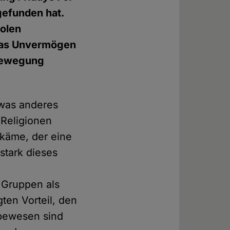
gefunden hat.
olen
 das Unvermögen
abewegung
twas anderes
 Religionen
 käme, der eine
stark dieses
n
 Gruppen als
ten Vorteil, den
ebewesen sind