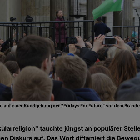
t auf einer Kundgebung der "Fridays For Future" vor dem Brande
ularreligion" tauchte jüngst an populärer Stell
chen Diskurs auf. Das Wort diffamiert die Bewe