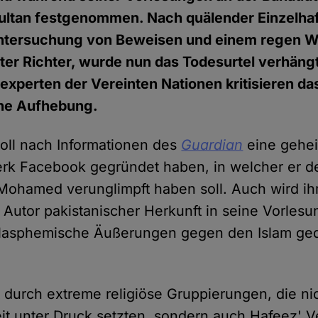
Multan festgenommen. Nach quälender Einzelhaf
ntersuchung von Beweisen und einem regen 
er Richter, wurde nun das Todesurtel verhängt
perten der Vereinten Nationen kritisieren das
ine Aufhebung.
oll nach Informationen des
Guardian
eine gehe
erk Facebook gegründet haben, in welcher er d
Mohamed verunglimpft haben soll. Auch wird i
n Autor pakistanischer Herkunft in seine Vorles
blasphemische Äußerungen gegen den Islam ged
 durch extreme religiöse Gruppierungen, die ni
eit unter Druck setzten, sondern auch Hafeez' V