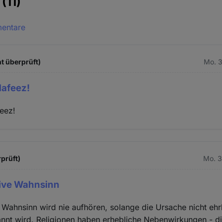
e
(11)
mentare
t überprüft)
Mo. 3
Hafeez!
eez!
rprüft)
Mo. 3
tive Wahnsinn
e Wahnsinn wird nie aufhören, solange die Ursache nicht ehr
nnt wird. Religionen haben erhebliche Nebenwirkungen - di