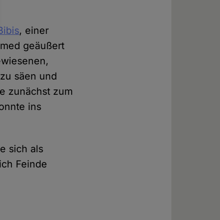
Bibis
, einer
hamed geäußert
ewiesenen,
zu säen und
sie zunächst zum
onnte ins
e sich als
ich Feinde