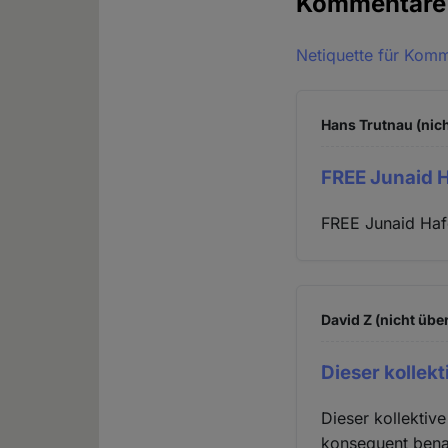
Kommentar
Netiquette für Kom
Hans Trutnau (nich
FREE Junaid 
FREE Junaid Haf
David Z (nicht übe
Dieser kollek
Dieser kollektiv
konsequent bena