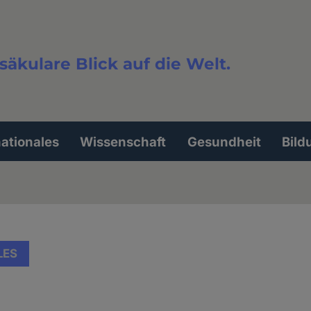
säkulare Blick auf die Welt.
extsuche
nationales
Wissenschaft
Gesundheit
Bild
LES