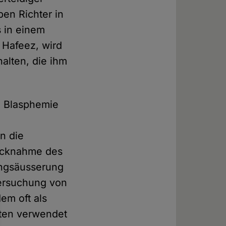
en Richter in
 in einem
 Hafeez, wird
alten, die ihm
n Blasphemie
en die
Rücknahme des
ungsäusserung
tersuchung von
em oft als
lten verwendet