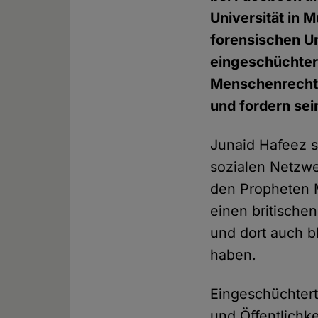
Universität in 
forensischen U
eingeschüchtert
Menschenrechtex
und fordern se
Junaid Hafeez s
sozialen Netzw
den Propheten 
einen britische
und dort auch 
haben.
Eingeschüchtert
und Öffentlichk