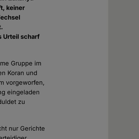
t, keiner
Wechsel
.
 Urteil scharf
ime Gruppe im
en Koran und
hm vorgeworfen,
ung eingeladen
uldet zu
cht nur Gerichte
erteidiger