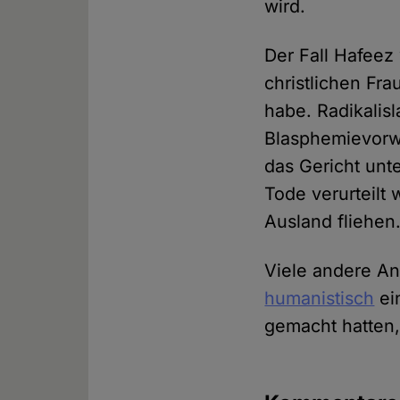
wird.
Der Fall Hafee
christlichen Fr
habe. Radikali
Blasphemievorw
das Gericht unt
Tode verurteilt
Ausland fliehen
Viele andere An
humanistisch
ei
gemacht hatten,