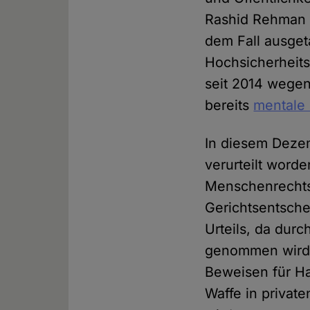
Rashid Rehman i
dem Fall ausget
Hochsicherheits
seit 2014 wegen
bereits
mentale
In diesem Deze
verurteilt word
Menschenrechts
Gerichtsentsche
Urteils, da dur
genommen wird, 
Beweisen für H
Waffe in privat