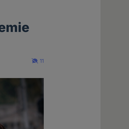
hemie
11