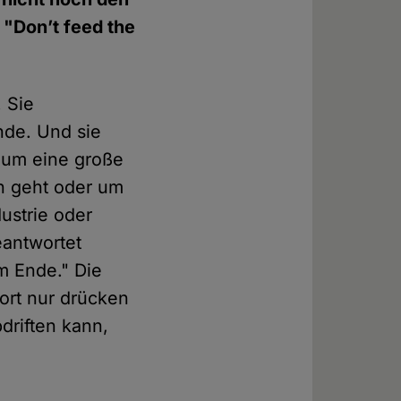
"Don’t feed the
. Sie
de. Und sie
r um eine große
n geht oder um
ustrie oder
eantwortet
am Ende." Die
ort nur drücken
bdriften kann,