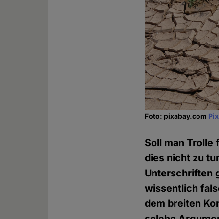
Foto: pixabay.com
Pi
Soll man Trolle
dies nicht zu tu
Unterschriften
wissentlich fal
dem breiten Ko
solche Argument