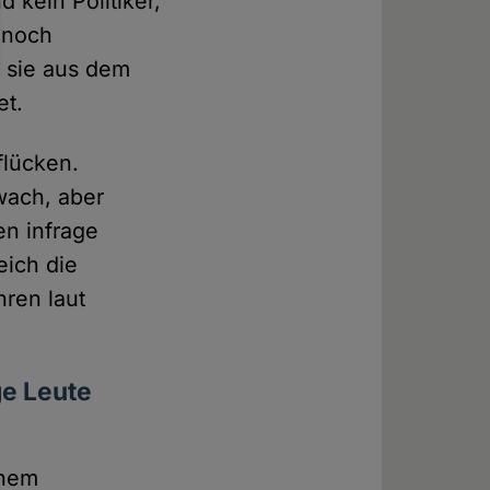
d kein Politiker,
n noch
d sie aus dem
et.
flücken.
wach, aber
en infrage
eich die
hren laut
ge Leute
inem