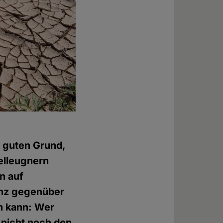
n guten Grund,
delleugnern
n auf
enz gegenüber
n kann: Wer
 nicht noch den