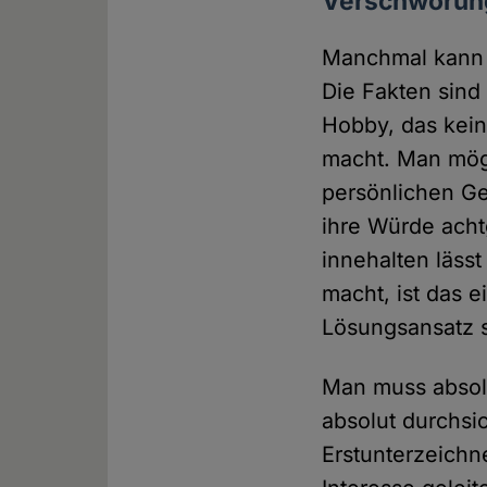
Verschwörung
Manchmal kann i
Die Fakten sind
Hobby, das kein
macht. Man möge
persönlichen G
ihre Würde acht
innehalten läss
macht, ist das 
Lösungsansatz 
Man muss absolu
absolut durchsi
Erstunterzeichn