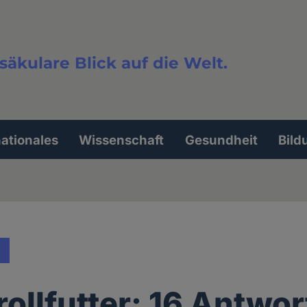
säkulare Blick auf die Welt.
extsuche
nationales
Wissenschaft
Gesundheit
Bild
rollfutter: 16 Antwo