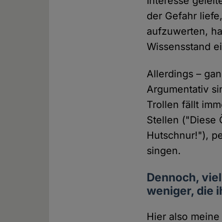
Interesse geleit
der Gefahr liefe
aufzuwerten, ha
Wissensstand ei
Allerdings – gan
Argumentativ si
Trollen fällt im
Stellen ("Diese 
Hutschnur!"), p
singen.
Dennoch, viel
weniger, die 
Hier also meine