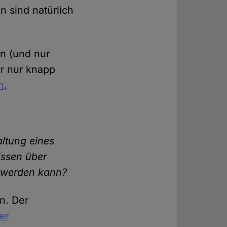
 sind natürlich
n (und nur
r nur knapp
n
.
altung eines
issen über
n werden kann?
n. Der
er