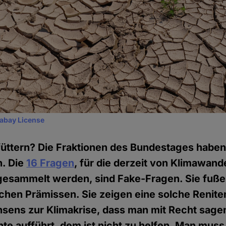
xabay License
 füttern? Die Fraktionen des Bundestages habe
n. Die
16 Fragen
, für die derzeit von Klimawan
 gesammelt werden, sind Fake-Fragen. Sie fuße
schen Prämissen. Sie zeigen eine solche Renit
nsens zur Klimakrise, dass man mit Recht sage
e aufführt, dem ist nicht zu helfen. Man muss