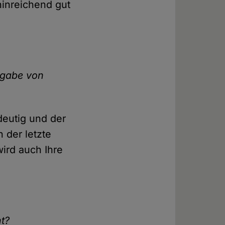
hinreichend gut
Angabe von
ndeutig und der
 der letzte
ird auch Ihre
nt?