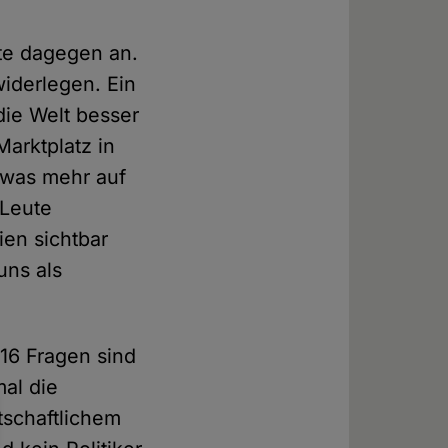
lte dagegen an.
iderlegen. Ein
die Welt besser
arktplatz in
twas mehr auf
 Leute
en sichtbar
 uns als
 16 Fragen sind
mal die
tschaftlichem