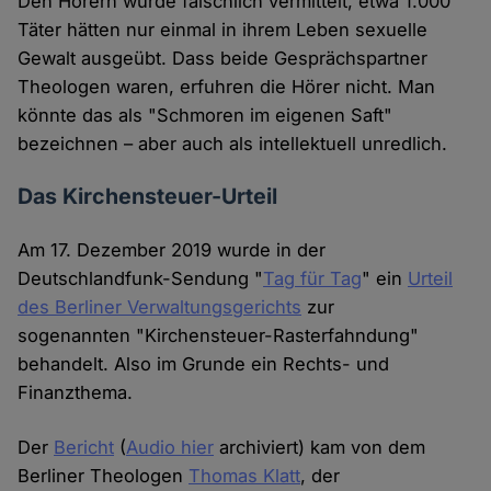
Den Hörern wurde fälschlich vermittelt, etwa 1.000
Täter hätten nur einmal in ihrem Leben sexuelle
Gewalt ausgeübt. Dass beide Gesprächspartner
Theologen waren, erfuhren die Hörer nicht. Man
könnte das als "Schmoren im eigenen Saft"
bezeichnen – aber auch als intellektuell unredlich.
Das Kirchensteuer-Urteil
Am 17. Dezember 2019 wurde in der
Deutschlandfunk-Sendung "
Tag für Tag
" ein
Urteil
des Berliner Verwaltungsgerichts
zur
sogenannten "Kirchensteuer-Rasterfahndung"
behandelt. Also im Grunde ein Rechts- und
Finanzthema.
Der
Bericht
(
Audio hier
archiviert) kam von dem
Berliner Theologen
Thomas Klatt
, der