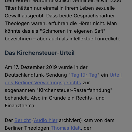
Den Hörern wurde fälschlich vermittelt, etwa 1.000
Täter hätten nur einmal in ihrem Leben sexuelle
Gewalt ausgeübt. Dass beide Gesprächspartner
Theologen waren, erfuhren die Hörer nicht. Man
könnte das als "Schmoren im eigenen Saft"
bezeichnen – aber auch als intellektuell unredlich.
Das Kirchensteuer-Urteil
Am 17. Dezember 2019 wurde in der
Deutschlandfunk-Sendung "
Tag für Tag
" ein
Urteil
des Berliner Verwaltungsgerichts
zur
sogenannten "Kirchensteuer-Rasterfahndung"
behandelt. Also im Grunde ein Rechts- und
Finanzthema.
Der
Bericht
(
Audio hier
archiviert) kam von dem
Berliner Theologen
Thomas Klatt
, der