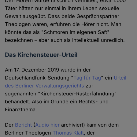
Den Hörern wurde fälschlich vermittelt, etwa 1.000
Täter hätten nur einmal in ihrem Leben sexuelle
Gewalt ausgeübt. Dass beide Gesprächspartner
Theologen waren, erfuhren die Hörer nicht. Man
könnte das als "Schmoren im eigenen Saft"
bezeichnen – aber auch als intellektuell unredlich.
Das Kirchensteuer-Urteil
Am 17. Dezember 2019 wurde in der
Deutschlandfunk-Sendung "
Tag für Tag
" ein
Urteil
des Berliner Verwaltungsgerichts
zur
sogenannten "Kirchensteuer-Rasterfahndung"
behandelt. Also im Grunde ein Rechts- und
Finanzthema.
Der
Bericht
(
Audio hier
archiviert) kam von dem
Berliner Theologen
Thomas Klatt
, der