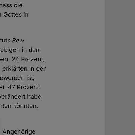
dass die
n Gottes in
tuts
Pew
äubigen in den
en. 24 Prozent,
erklärten in der
eworden ist,
i. 47 Prozent
 verändert habe,
orten könnten,
n Angehörige