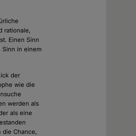
ürliche
 rationale,
t. Einen Sinn
n Sinn in einem
ick der
ophe wie die
nnsuche
en werden als
der als eine
bestanden
h die Chance,