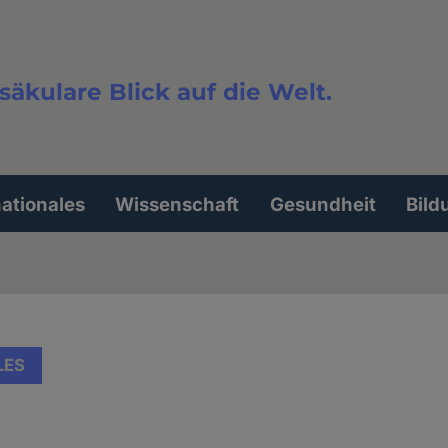
säkulare Blick auf die Welt.
extsuche
nationales
Wissenschaft
Gesundheit
Bild
LES