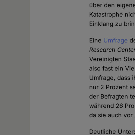
über den eigene
Katastrophe nic
Einklang zu brin
Eine
Umfrage
de
Research Cente
Vereinigten Sta
also fast ein V
Umfrage, dass i
nur 2 Prozent s
der Befragten te
während 26 Proz
da sie auch vor
Deutliche Unter