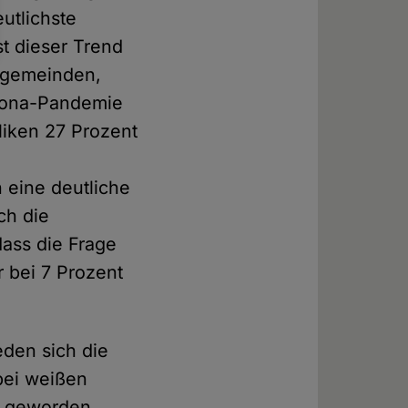
utlichste
t dieser Trend
engemeinden,
orona-Pandemie
liken 27 Prozent
 eine deutliche
ch die
dass die Frage
r bei 7 Prozent
eden sich die
bei weißen
r geworden.