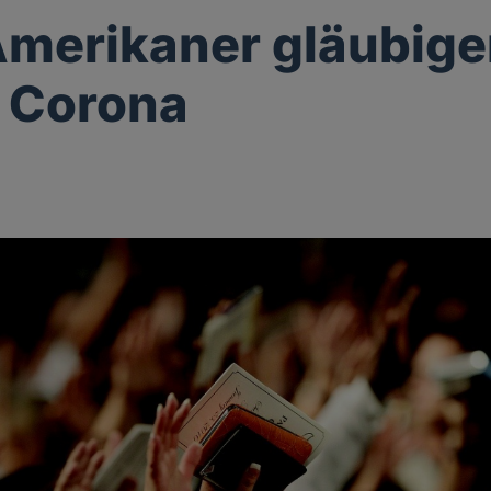
Amerikaner gläubige
 Corona
g