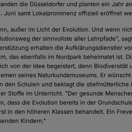
fanden die Düsseldorfer und planten ein Jahr a
2. Juni samt Lokalprominenz offiziell eröffnet w
inn, außer im Licht der Evolution. Und wenn nich
lutionsweg der sinnvollste aller Lehrpfade", sag
terstützung erhalten die Aufklärungsdienstler 
 das ebenfalls im Nordpark beheimatet ist. Di
ich von der Idee begeistert, denn Biodiversität 
themen seines Naturkundemuseums. Er wünscht
n den Schulen und beklagt die stiefmütterlich
her Stoffe im Unterricht. "Der gesunde Mensch
 dass die Evolution bereits in der Grundschule
erst in den höheren Klassen behandelt. Ein Frev
enden Kindern."