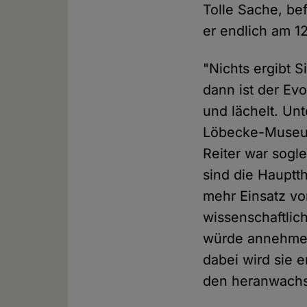
Tolle Sache, be
er endlich am 1
"Nichts ergibt S
dann ist der Evo
und lächelt. Un
Löbecke-Museum,
Reiter war sogle
sind die Haupt
mehr Einsatz vo
wissenschaftlic
würde annehmen,
dabei wird sie 
den heranwachs