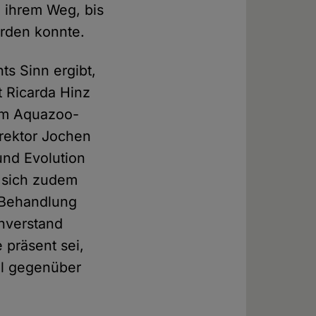
n ihrem Weg, bis
erden konnte.
ts Sinn ergibt,
t Ricarda Hinz
vom Aquazoo-
rektor Jochen
und Evolution
 sich zudem
e Behandlung
enverstand
 präsent sei,
el gegenüber