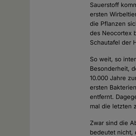
Sauerstoff komm
ersten Wirbelti
die Pflanzen si
des Neocortex be
Schautafel der 
So weit, so int
Besonderheit, d
10.000 Jahre zu
ersten Bakterien
entfernt. Dageg
mal die letzten
Zwar sind die A
bedeutet nicht, 