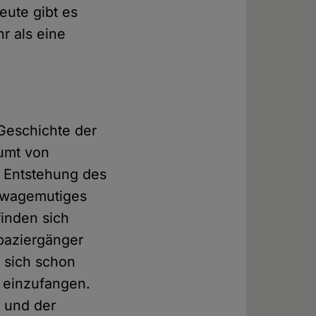
eute gibt es
r als eine
Geschichte der
äumt von
e Entstehung des
n wagemutiges
finden sich
Spaziergänger
n sich schon
s einzufangen.
, und der