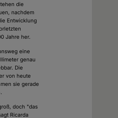
stehen die
rauen, nachdem
die Entwicklung
orletzten
00 Jahre her.
tionsweg eine
illimeter genau
ebbar. Die
ter von heute
ehmen sie gerade
.
groß, doch "das
sagt Ricarda