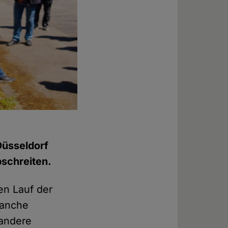
Foto: © Bernd Kammermeier
Düsseldorf
bschreiten.
en Lauf der
manche
 andere