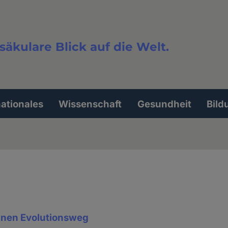
säkulare Blick auf die Welt.
extsuche
nationales
Wissenschaft
Gesundheit
Bild
einen Evolutionsweg