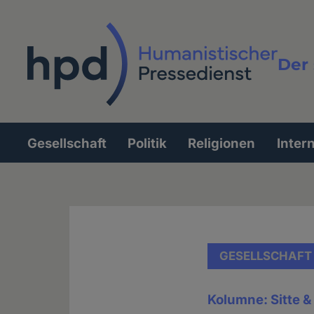
Direkt
zum
Inhalt
Der 
Vollt
Gesellschaft
Politik
Religionen
Inter
Hauptnavigation
GESELLSCHAFT
Kolumne: Sitte 