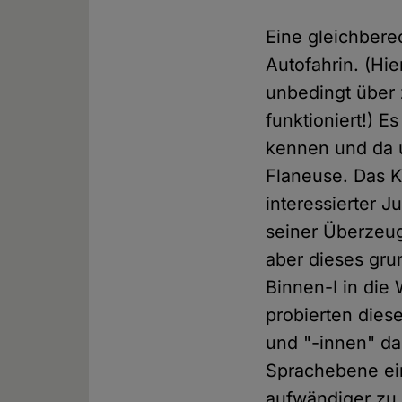
Eine gleichberec
Autofahrin. (Hier
unbedingt über 
funktioniert!) 
kennen und da 
Flaneuse. Das Ko
interessierter 
seiner Überzeug
aber dieses gru
Binnen-I in die
probierten dies
und "-innen" da
Sprachebene ein
aufwändiger zu 