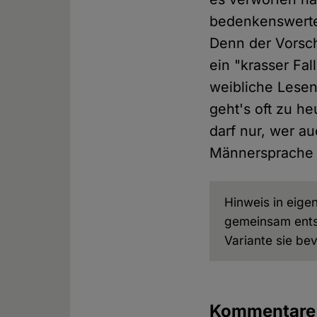
bedenkenswerte
Denn der Vorschl
ein "krasser Fal
weibliche Lese
geht's oft zu he
darf nur, wer au
Männersprache ü
Hinweis in eige
gemeinsam entsc
Variante sie be
Kommentar