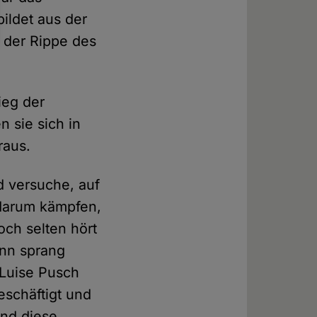
bildet aus der
 der Rippe des
ieg der
n sie sich in
raus.
d versuche, auf
 darum kämpfen,
ch selten hört
nn sprang
 Luise Pusch
eschäftigt und
and diese