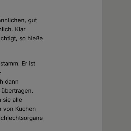
nnlichen, gut
ich. Klar
chtigt, so hieße
stamm. Er ist
e
ch dann
t übertragen.
sie alle
en von Kuchen
eschlechtsorgane