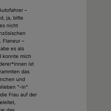
Autofahrer –
, ja, bitte
es nicht
anzösischen
 Flaneur –
habe es als
d konnte mich
erer*innen ist
e rammten das
ernchen und
lieben "-in"
die Frau auf der
leitet,
ar das