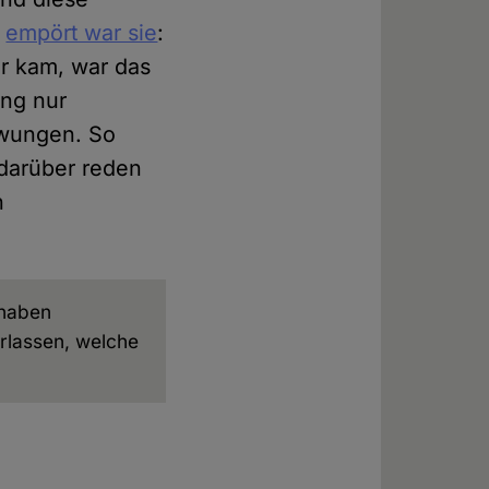
,
empört war sie
:
ir kam, war das
ung nur
zwungen. So
 darüber reden
n
haben
rlassen, welche