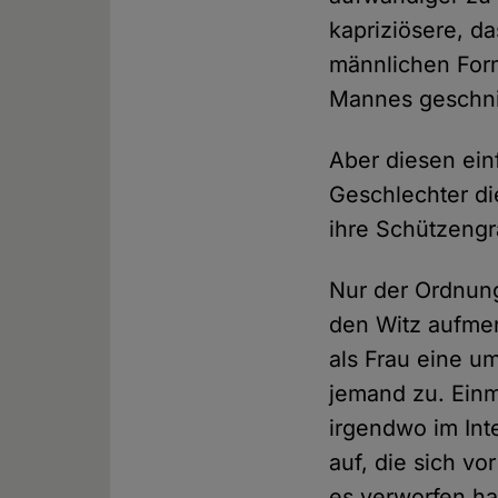
kapriziösere, da
männlichen Form
Mannes geschnit
Aber diesen ein
Geschlechter die
ihre Schützeng
Nur der Ordnung
den Witz aufmer
als Frau eine u
jemand zu. Ein
irgendwo im Int
auf, die sich vo
es verworfen ha