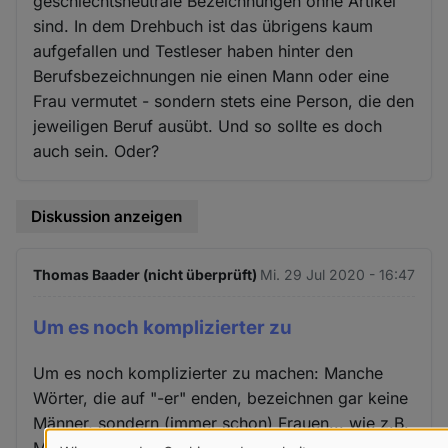
geschlechtsneutrale Bezeichnungen ohne Artikel
sind. In dem Drehbuch ist das übrigens kaum
aufgefallen und Testleser haben hinter den
Berufsbezeichnungen nie einen Mann oder eine
Frau vermutet - sondern stets eine Person, die den
jeweiligen Beruf ausübt. Und so sollte es doch
auch sein. Oder?
Diskussion anzeigen
Thomas Baader (nicht überprüft)
Mi. 29 Jul 2020 - 16:47
Um es noch komplizierter zu
Um es noch komplizierter zu machen: Manche
Wörter, die auf "-er" enden, bezeichnen gar keine
Männer, sondern (immer schon) Frauen... wie z.B.