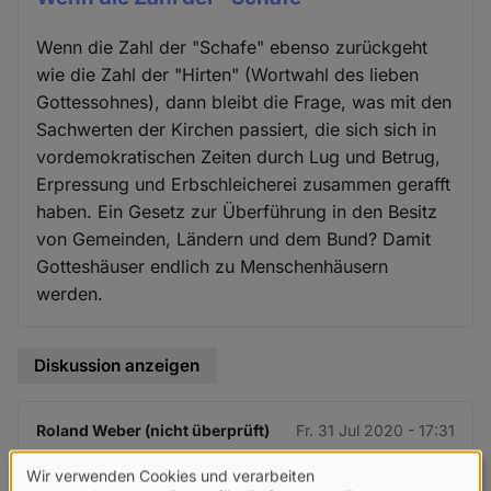
Wenn die Zahl der "Schafe" ebenso zurückgeht
wie die Zahl der "Hirten" (Wortwahl des lieben
Gottessohnes), dann bleibt die Frage, was mit den
Sachwerten der Kirchen passiert, die sich sich in
vordemokratischen Zeiten durch Lug und Betrug,
Erpressung und Erbschleicherei zusammen gerafft
haben. Ein Gesetz zur Überführung in den Besitz
von Gemeinden, Ländern und dem Bund? Damit
Gotteshäuser endlich zu Menschenhäusern
werden.
Diskussion anzeigen
Roland Weber (nicht überprüft)
Fr. 31 Jul 2020 - 17:31
Wir verwenden Cookies und verarbeiten
Schade, dass meine Analyse