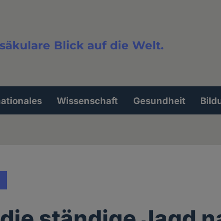
säkulare Blick auf die Welt.
extsuche
nationales
Wissenschaft
Gesundheit
Bild
die ständige Jagd 