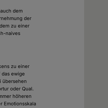
t auch dem
hrnehmung der
rdem zu einer
ch-naives
kens zu einer
f das ewige
ei übersehen
ortur oder Qual.
immer höheren
er Emotionsskala