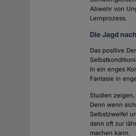
Abwehr von Ung
Lernprozess.
Die Jagd nac
Das positive De
Selbstkondition
in ein enges Kor
Fantasie in eng
Studien zeigen,
Denn wenn sich
Selbstzweifel u
dann oft zur lä
machen kann.