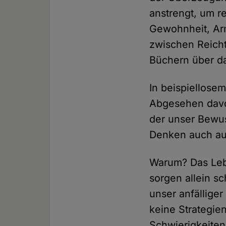
anstrengt, um r
Gewohnheit, Arm
zwischen Reicht
Büchern über da
In beispiellosem
Abgesehen davon
der unser Bewuss
Denken auch aus
Warum? Das Lebe
sorgen allein s
unser anfällige
keine Strategie
Schwierigkeiten,