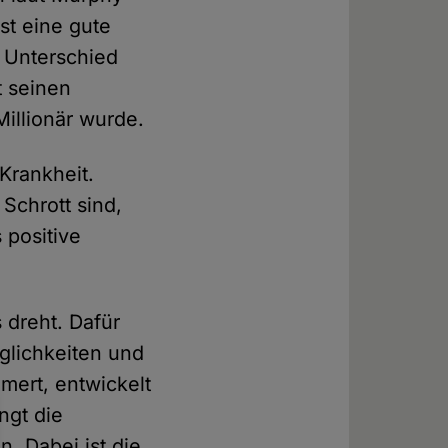
st eine gute
 Unterschied
t seinen
illionär wurde.
 Krankheit.
Schrott sind,
 positive
 dreht. Dafür
glichkeiten und
mert, entwickelt
ngt die
n. Dabei ist die