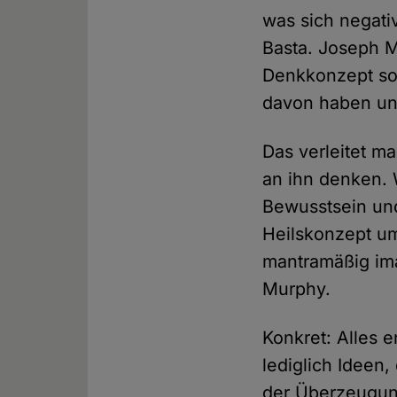
was sich negativ
Basta. Joseph M
Denkkonzept so 
davon haben un
Das verleitet m
an ihn denken. 
Bewusstsein und
Heilskonzept umf
mantramäßig imag
Murphy.
Konkret: Alles 
lediglich Ideen,
der Überzeugung