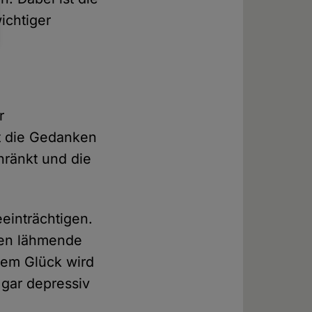
ichtiger
r
gt die Gedanken
chränkt und die
einträchtigen.
nen lähmende
dem Glück wird
 gar depressiv