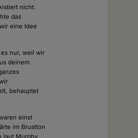
stiert nicht.
chte das
wir eine Idee
es nur, weil wir
aus deinem
 ganzes
wir
elt, behauptet
waren einst
lärte im Brustton
h laut Murphy