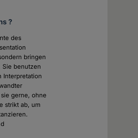
ns ?
ante des
sentation
 sondern bringen
g. Sie benutzen
 Interpretation
rwandter
 sie gerne, ohne
 strikt ab, um
tanzieren.
nd