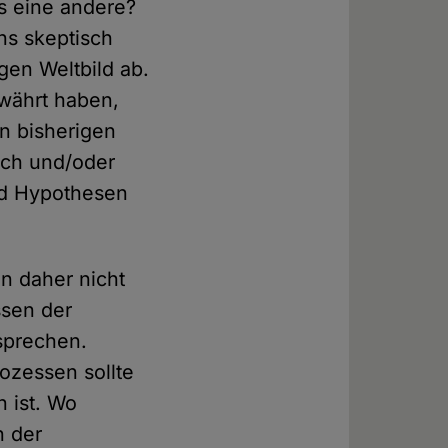
s eine andere?
ns skeptisch
gen Weltbild ab.
währt haben,
n bisherigen
sch und/oder
nd Hypothesen
n daher nicht
ssen der
sprechen.
ozessen sollte
n ist. Wo
n der