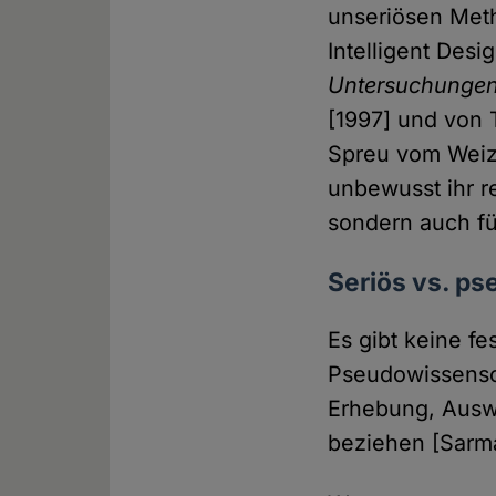
unseriösen Met
Intelligent Desi
Untersuchungen
[1997] und von 
Spreu vom Weiz
unbewusst ihr r
sondern auch fü
Seriös vs. ps
Es gibt keine f
Pseudowissensch
Erhebung, Ausw
beziehen [Sarm