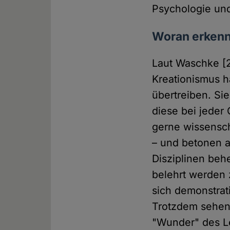
Psychologie und
Woran erkenne
Laut Waschke [2
Kreationismus h
übertreiben. Si
diese bei jeder
gerne wissenscha
– und betonen a
Disziplinen beh
belehrt werden 
sich demonstrati
Trotzdem sehen
"Wunder" des Le