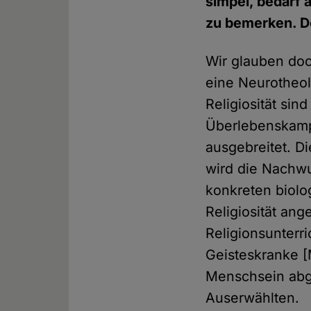
simpel, bedarf 
zu bemerken. Der
Wir glauben doc
eine Neurotheol
Religiosität si
Überlebenskampf
ausgebreitet. Di
wird die Nachwu
konkreten biolo
Religiosität ang
Religionsunterr
Geisteskranke 
Menschsein abg
Auserwählten.