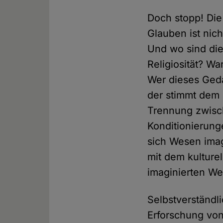
Doch stopp! Die
Glauben ist nic
Und wo sind di
Religiosität? Wa
Wer dieses Geda
der stimmt dem 
Trennung zwisc
Konditionierung
sich Wesen imag
mit dem kulture
imaginierten We
Selbstverständli
Erforschung von