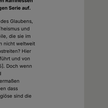
en Raffinessen
gen Serie auf.
r des Glaubens,
 Theismus und
le, die sie im
n nicht weltweit
streiten? Hier
führt und von
15]. Doch wenn
d
enermaßen
nen dass
iöse sind die