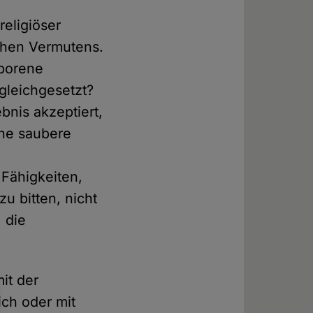
religiöser
ichen Vermutens.
borene
 gleichgesetzt?
bnis akzeptiert,
ine saubere
 Fähigkeiten,
 bitten, nicht
 die
mit der
ich oder mit