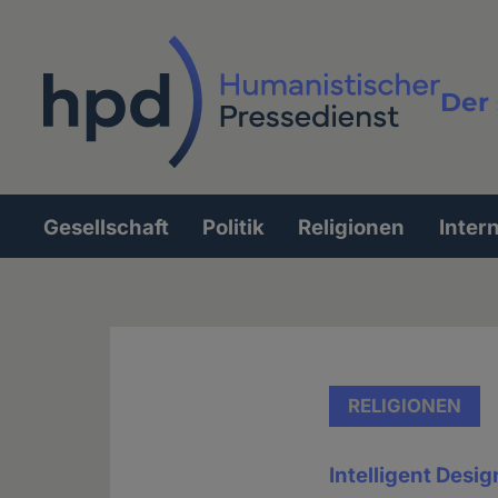
Direkt
zum
Inhalt
Der 
Vollt
Gesellschaft
Politik
Religionen
Inter
Hauptnavigation
RELIGIONEN
Intelligent Design