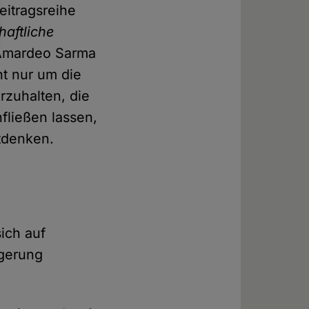
itragsreihe
haftliche
Amardeo Sarma
t nur um die
zuhalten, die
fließen lassen,
tdenken.
ich auf
lgerung