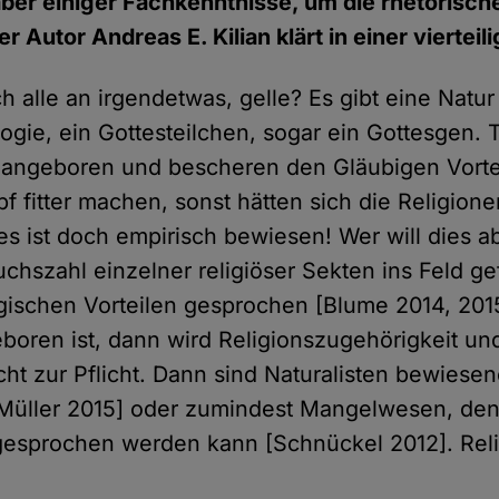
aber einiger Fachkenntnisse, um die rhetorisch
 Autor Andreas E. Kilian klärt in einer vierteili
h alle an irgendetwas, gelle? Es gibt eine Natu
ogie, ein Gottesteilchen, sogar ein Gottesgen.
nd angeboren und bescheren den Gläubigen Vortei
 fitter machen, sonst hätten sich die Religione
es ist doch empirisch bewiesen! Wer will dies ab
chszahl einzelner religiöser Sekten ins Feld ge
gischen Vorteilen gesprochen [Blume 2014, 20
eboren ist, dann wird Religionszugehörigkeit un
icht zur Pflicht. Dann sind Naturalisten bewies
[Müller 2015] oder zumindest Mangelwesen, de
esprochen werden kann [Schnückel 2012]. Relig