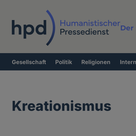
Direkt
zum
Inhalt
Der 
Vollt
Gesellschaft
Politik
Religionen
Inter
Hauptnavigation
Kreationismus