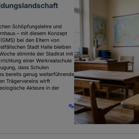
ildungslandschaft
isschen Schöpfungslehre und
ernhaus – mit diesem Konzept
 (GMS) bei den Eltern von
tfälischen Stadt Halle bleiben
 Woche stimmte der Stadtrat mit
rrichtung einer Werkrealschule
eugung, dass Schulen
 es bereits genug weiterführende
n Trägervereins wirft
deologische Akteure in der