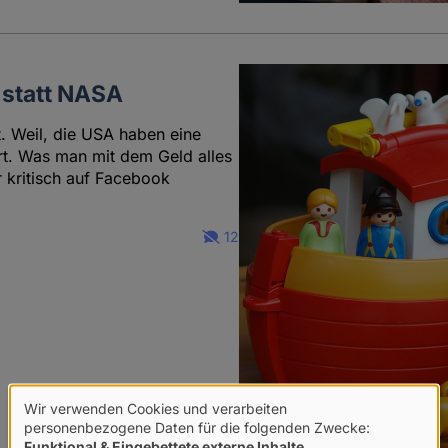
 statt NASA
t. Weil, die USA haben eine
rt. Was man mit dem Geld alles
 kritisch auf Facebook
12
Wir verwenden Cookies und verarbeiten
Verwendung
personenbezogene Daten für die folgenden Zwecke:
Funktional & Eingebettete externe Inhalte
.