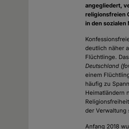
angegliedert, v
religionsfreien 
in den soziale
Konfessionsfrei
deutlich näher 
Flüchtlinge. Da
Deutschland (fo
einem Flüchtlin
häufig zu Spann
Heimatländern n
Religionsfreihe
der Verwaltung 
Anfang 2018 wur