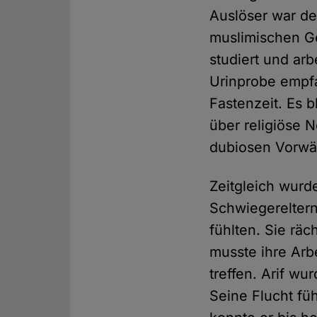
Auslöser war de
muslimischen Ge
studiert und ar
Urinprobe empfa
Fastenzeit. Es 
über religiöse N
dubiosen Vorwän
Zeitgleich wurd
Schwiegereltern
fühlten. Sie räc
musste ihre Arbe
treffen. Arif wu
Seine Flucht fü