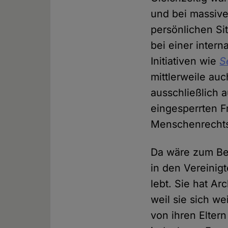
und bei massiv
persönlichen Si
bei einer intern
Initiativen wie
S
mittlerweile au
ausschließlich 
eingesperrten F
Menschenrechtsa
Da wäre zum Bei
in den Vereinig
lebt. Sie hat Ar
weil sie sich we
von ihren Elter