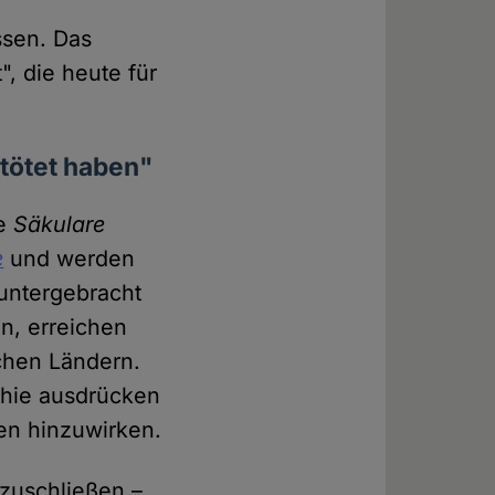
ssen. Das
", die heute für
tötet haben"
ie
Säkulare
e
und werden
 untergebracht
n, erreichen
schen Ländern.
thie ausdrücken
en hinzuwirken.
nzuschließen –