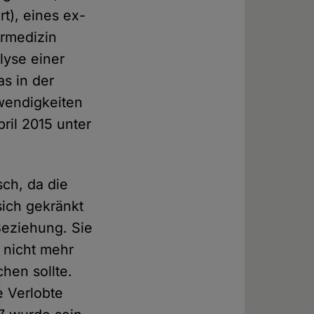
t), eines ex-
ormedizin
lyse einer
as in der
twendigkeiten
ril 2015 unter
sch, da die
sich gekränkt
 Beziehung. Sie
n nicht mehr
chen sollte.
e Verlobte