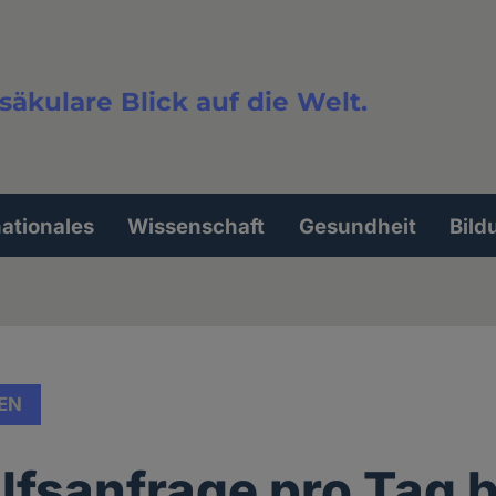
säkulare Blick auf die Welt.
extsuche
nationales
Wissenschaft
Gesundheit
Bild
EN
ilfsanfrage pro Tag b