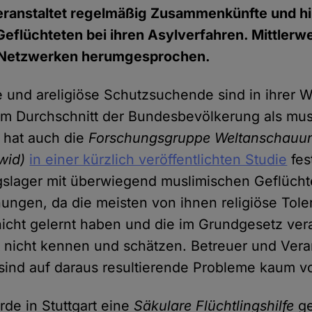
eranstaltet regelmäßig Zusammenkünfte und hil
Geflüchteten bei ihren Asylverfahren. Mittlerwe
n Netzwerken herumgesprochen.
e und areligiöse Schutzsuchende sind in ihrer 
am Durchschnitt der Bundesbevölkerung als mus
s hat auch die
Forschungsgruppe Weltanschauun
wid)
in einer kürzlich veröffentlichten Studie
fest
gslager mit überwiegend muslimischen Geflücht
ungen, da die meisten von ihnen religiöse Toler
icht gelernt haben und die im Grundgesetz ver
it nicht kennen und schätzen. Betreuer und Vera
sind auf daraus resultierende Probleme kaum vo
de in Stuttgart eine
Säkulare Flüchtlingshilfe
ge