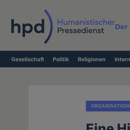
Direkt
zum
Inhalt
Der 
Vollt
Gesellschaft
Politik
Religionen
Inter
Hauptnavigation
ORGANISATION
Eine H