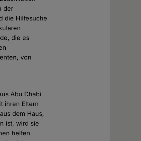
n der
d die Hilfesuche
äkularen
de, die es
men
denten, von
 aus Abu Dhabi
 ihren Eltern
ht aus dem Haus,
 ist, wird sie
nen helfen