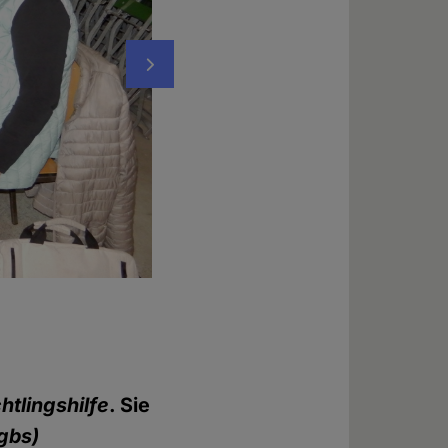
Nächstes
Demonstration gegen Kopftuch- und Hijab-Z
Jahrestag der Festnahme von Vida Movahed,
Teheran an einen Stock band und auf einem
Foto: © Werner Koch
htlingshilfe
. Sie
gbs)