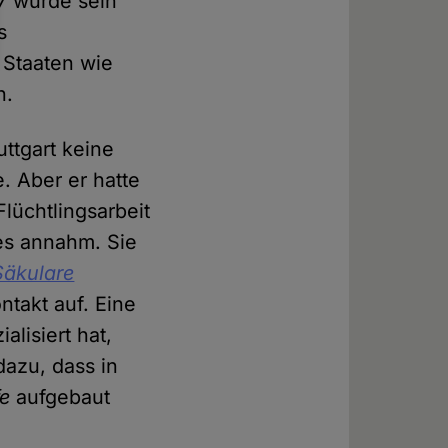
17 wurde sein
s
 Staaten wie
n.
uttgart keine
. Aber er hatte
Flüchtlingsarbeit
les annahm. Sie
Säkulare
takt auf. Eine
alisiert hat,
dazu, dass in
fe
aufgebaut