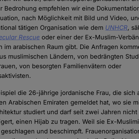
er Bedrohung empfehlen wir eine Dokumentatio
tuation, nach Möglichkeit mit Bild und Video, un
ational tätigen Organisation wie dem
UNHCR
, s
ecular Rescue
oder einer der Ex-Muslim-Verbän
ch im arabischen Raum gibt. Die Anfragen kom
aus muslimischen Ländern, von bedrängten Stu
rauen, von besorgten Familienvätern oder
ktivisten.
spiel die 26-jährige jordanische Frau, die sich
ten Arabischen Emiraten gemeldet hat, wo sie mit
chitektur studiert und darf seit zwei Jahren nic
igert, einen Hijab zu tragen. Weil sie Ex-Muslimin
n geschlagen und beschimpft. Frauenorganisatio