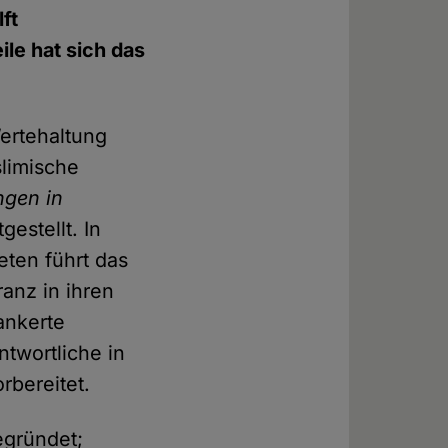
ft
ile hat sich das
Wertehaltung
limische
gen in
gestellt. In
eten führt das
anz in ihren
ankerte
ntwortliche in
rbereitet.
gründet;