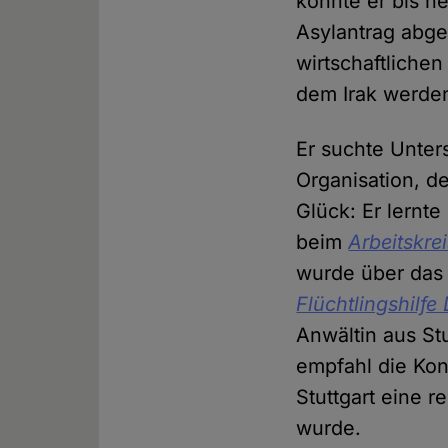
konnte er bis h
Asylantrag abge
wirtschaftliche
dem Irak werde
Er suchte Unters
Organisation, de
Glück: Er lernte
beim
Arbeitskrei
wurde über das
Flüchtlingshilfe
Anwältin aus Stut
empfahl die Ko
Stuttgart eine r
wurde.