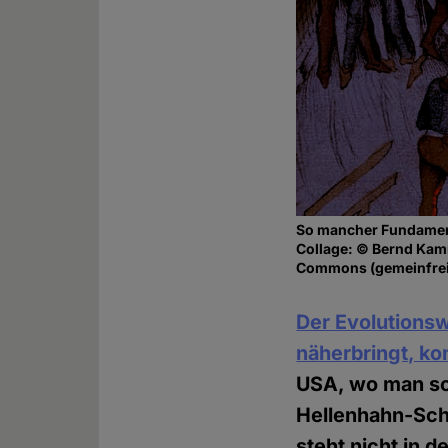
So mancher Fundamenta
Collage: © Bernd Kam
Commons (gemeinfrei
Der Evolutions
näherbringt, ko
USA, wo man so
Hellenhahn-Sche
steht nicht in 