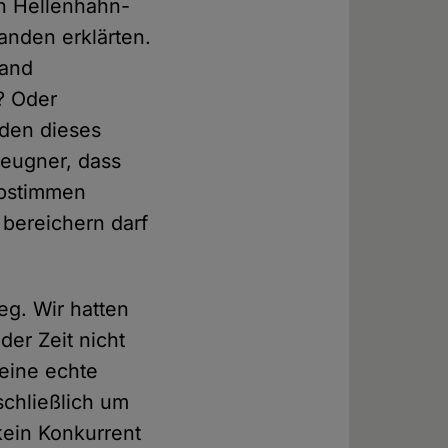
in Hellenhahn-
anden erklärten.
land
d? Oder
den dieses
leugner, dass
abstimmen
 bereichern darf
eg. Wir hatten
der Zeit nicht
keine echte
schließlich um
kein Konkurrent