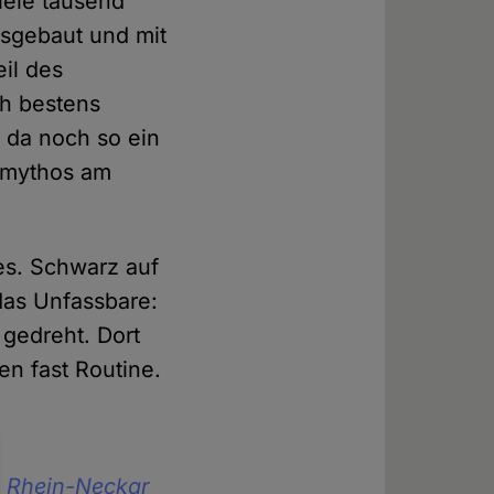
iele tausend
usgebaut und mit
eil des
ch bestens
s da noch so ein
smythos am
es. Schwarz auf
das Unfassbare:
gedreht. Dort
en fast Routine.
 Rhein-Neckar