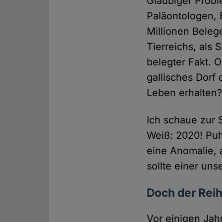
Gläubiger Probl
Paläontologen, 
Millionen Belege
Tierreichs, als 
belegter Fakt. O
gallisches Dor
Leben erhalten
Ich schaue zur 
Weiß: 2020! Pu
eine Anomalie, 
sollte einer uns
Doch der Rei
Vor einigen Jah