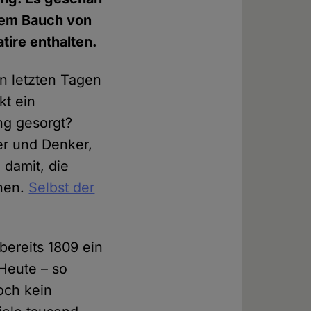
 dem Bauch von
ire enthalten.
en letzten Tagen
kt ein
ng gesorgt?
er und Denker,
 damit, die
nnen.
Selbst der
bereits 1809 ein
Heute – so
och kein