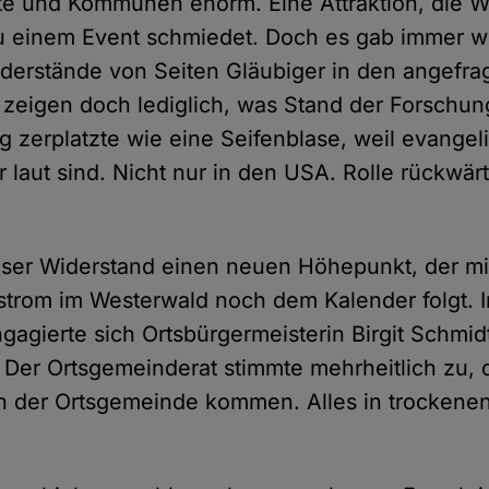
te und Kommunen enorm. Eine Attraktion, die 
 einem Event schmiedet. Doch es gab immer w
iderstände von Seiten Gläubiger in den angefra
zeigen doch lediglich, was Stand der Forschung
 zerplatzte wie eine Seifenblase, weil evangel
laut sind. Nicht nur in den USA. Rolle rückwärt
ieser Widerstand einen neuen Höhepunkt, der m
itstrom im Westerwald noch dem Kalender folgt. 
gagierte sich Ortsbürgermeisterin Birgit Schmidt
 Der Ortsgemeinderat stimmte mehrheitlich zu, 
eln der Ortsgemeinde kommen. Alles in trockene