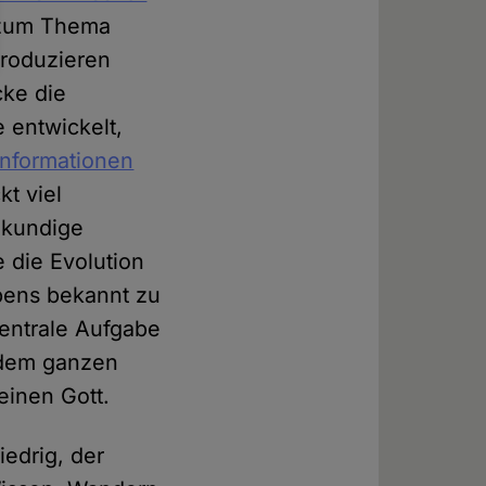
s zum Thema
produzieren
cke die
 entwickelt,
nformationen
kt viel
hkundige
 die Evolution
ebens bekannt zu
zentrale Aufgabe
n dem ganzen
einen Gott.
iedrig, der