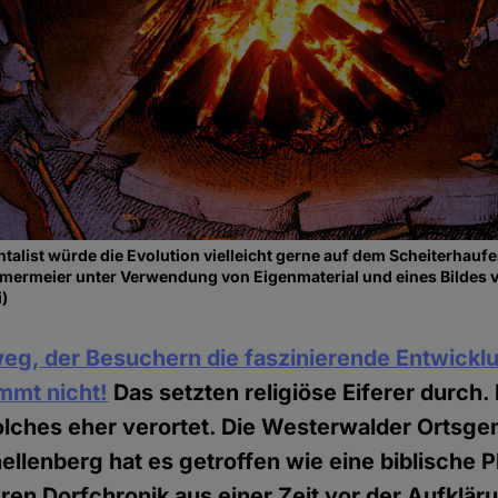
list würde die Evolution vielleicht gerne auf dem Scheiterhaufe
mermeier unter Verwendung von Eigenmaterial und eines Bildes 
)
weg, der Besuchern die faszinierende Entwickl
mmt nicht!
Das setzten religiöse Eiferer durch. 
lches eher verortet. Die Westerwalder Ortsg
llenberg hat es getroffen wie eine biblische P
deren Dorfchronik aus einer Zeit vor der Aufklä