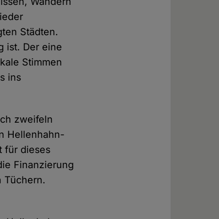
Wissen, Wandern
ieder
gten Städten.
 ist. Der eine
ikale Stimmen
s ins
ich zweifeln
In Hellenhahn-
 für dieses
die Finanzierung
n Tüchern.