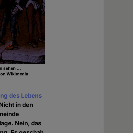
n sehen ...
von Wikimedia
ung des Lebens
Nicht in den
emeinde
lage. Nein, das
rung. Es geschah