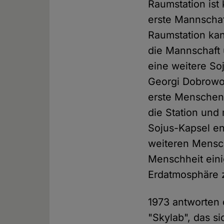
Raumstation ist
erste Mannschaf
Raumstation kan
die Mannschaft 
eine weitere So
Georgi Dobrowol
erste Menschen
die Station und
Sojus-Kapsel en
weiteren Mensch
Menschheit ein
Erdatmosphäre 
1973 antworten 
"Skylab", das si