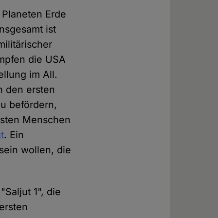
 Planeten Erde
nsgesamt ist
ilitärischer
ämpfen die USA
llung im All.
n den ersten
zu befördern,
ersten Menschen
t
. Ein
sein wollen, die
Saljut 1", die
ersten