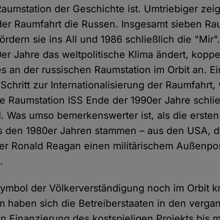
aumstation der Geschichte ist. Umtriebiger zeig
der Raumfahrt die Russen. Insgesamt sieben Ra
ördern sie ins All und 1986 schließlich die "Mir".
er Jahre das weltpolitische Klima ändert, koppe
s an der russischen Raumstation im Orbit an. Ei
chritt zur Internationalisierung der Raumfahrt,
ale Raumstation ISS Ende der 1990er Jahre schlie
d. Was umso bemerkenswerter ist, als die ersten
s den 1980er Jahren stammen – aus den USA, di
ter Ronald Reagan einen militärischem Außenpos
.
ymbol der Völkerverständigung noch im Orbit kre
m haben sich die Betreiberstaaten in den verg
en Finanzierung des kostspieligen Projekts bis