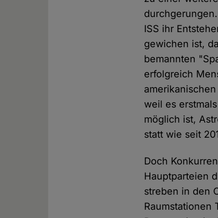
durchgerungen. 
ISS ihr Entsteh
gewichen ist, d
bemannten "Spa
erfolgreich Men
amerikanischen 
weil es erstmal
möglich ist, As
statt wie seit 2
Doch Konkurrent
Hauptparteien d
streben in den
Raumstationen T