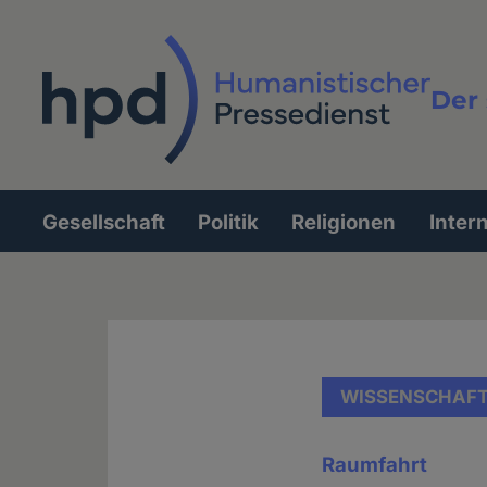
Direkt
zum
Inhalt
Der 
Vollt
Gesellschaft
Politik
Religionen
Inter
Hauptnavigation
WISSENSCHAF
Raumfahrt