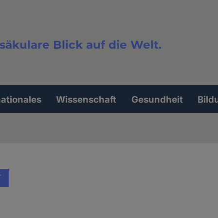
säkulare Blick auf die Welt.
extsuche
nationales
Wissenschaft
Gesundheit
Bild
T