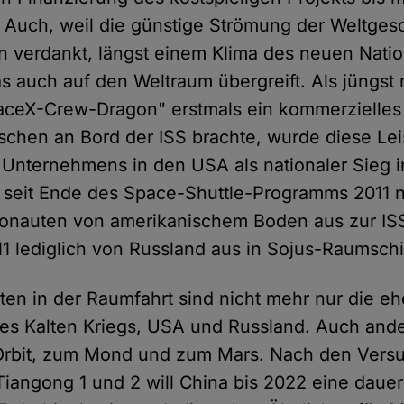
Auch, weil die günstige Strömung der Weltgesc
en verdankt, längst einem Klima des neuen Nati
as auch auf den Weltraum übergreift. Als jüngst
ceX-Crew-Dragon" erstmals ein kommerzielle
schen an Bord der ISS brachte, wurde diese Le
Unternehmens in den USA als nationaler Sieg in
s seit Ende des Space-Shuttle-Programms 2011 
tronauten von amerikanischem Boden aus zur IS
011 lediglich von Russland aus in Sojus-Raumschi
en in der Raumfahrt sind nicht mehr nur die e
es Kalten Kriegs, USA und Russland. Auch and
 Orbit, zum Mond und zum Mars. Nach den Vers
iangong 1 und 2 will China bis 2022 eine dauer