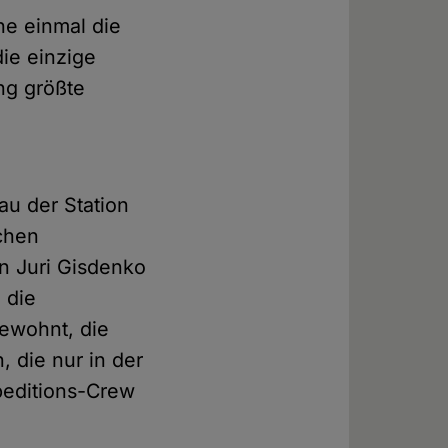
he einmal die
die einzige
ng größte
au der Station
chen
n Juri Gisdenko
 die
ewohnt, die
 die nur in der
xpeditions-Crew