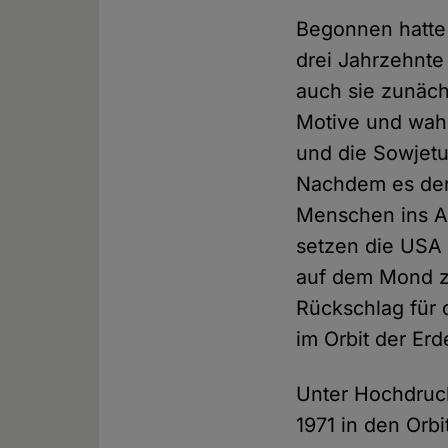
Begonnen hatte 
drei Jahrzehnte
auch sie zunächs
Motive und wah
und die Sowjetu
Nachdem es der 
Menschen ins Al
setzen die USA 
auf dem Mond 
Rückschlag für d
im Orbit der Er
Unter Hochdruck 
1971 in den Orb