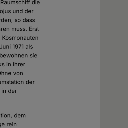
-Raumschiff die
Sojus und der
rden, so dass
ren muss. Erst
rei Kosmonauten
uni 1971 als
 bewohnen sie
 in ihrer
 Ohne von
umstation der
in der
ation, dem
ge rein