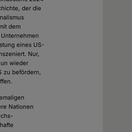
hichte, der die
onalismus
 mit dem
s Unternehmen
istung eines US-
szeniert. Nur,
nun wieder
S zu befördern,
ffen.
hemaligen
ere Nationen
uchs-
hafte