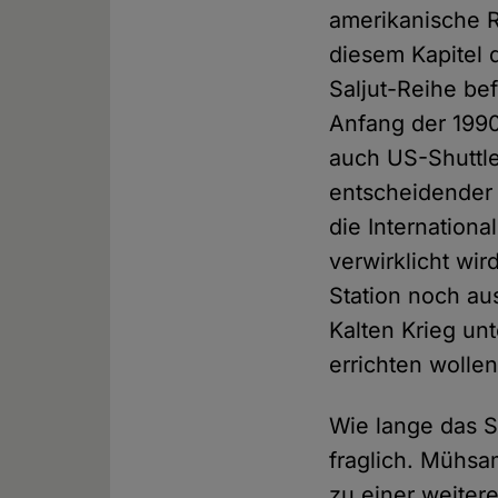
amerikanische R
diesem Kapitel 
Saljut-Reihe bef
Anfang der 1990
auch US-Shuttle
entscheidender S
die Internation
verwirklicht wir
Station noch au
Kalten Krieg un
errichten wollen
Wie lange das S
fraglich. Mühsa
zu einer weiter