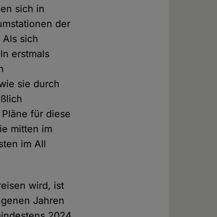
en sich in
umstationen der
 Als sich
ln erstmals
n
 wie sie durch
ßlich
 Pläne für diese
e mitten im
ten im All
isen wird, ist
angenen Jahren
 mindestens 2024