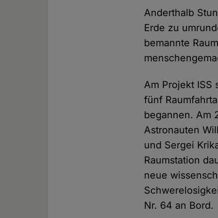
Anderthalb Stun
Erde zu umrunde
bemannte Raumst
menschengemach
Am Projekt ISS 
fünf Raumfahrtag
begannen. Am 2
Astronauten Wi
und Sergei Krik
Raumstation dau
neue wissenscha
Schwerelosigkei
Nr. 64 an Bord.