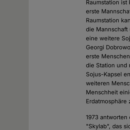
Raumstation ist
erste Mannschaf
Raumstation kan
die Mannschaft 
eine weitere So
Georgi Dobrowol
erste Menschen
die Station und
Sojus-Kapsel en
weiteren Mensch
Menschheit ein
Erdatmosphäre 
1973 antworten 
"Skylab", das si