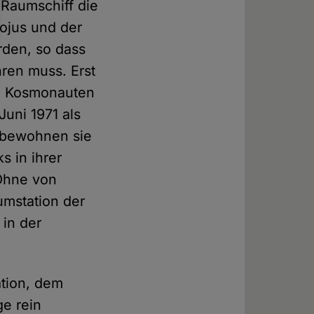
-Raumschiff die
Sojus und der
rden, so dass
ren muss. Erst
rei Kosmonauten
uni 1971 als
 bewohnen sie
 in ihrer
 Ohne von
umstation der
in der
ation, dem
ge rein