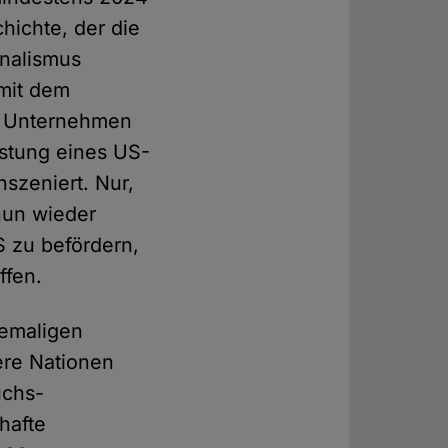
hichte, der die
onalismus
 mit dem
s Unternehmen
istung eines US-
szeniert. Nur,
nun wieder
S zu befördern,
ffen.
hemaligen
ere Nationen
uchs-
hafte