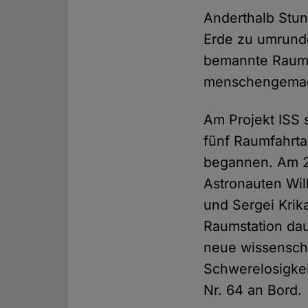
Anderthalb Stun
Erde zu umrunde
bemannte Raumst
menschengemach
Am Projekt ISS 
fünf Raumfahrtag
begannen. Am 2
Astronauten Wi
und Sergei Krik
Raumstation dau
neue wissenscha
Schwerelosigkei
Nr. 64 an Bord.