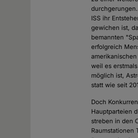
durchgerungen. 
ISS ihr Entsteh
gewichen ist, d
bemannten "Spa
erfolgreich Men
amerikanischen 
weil es erstmal
möglich ist, As
statt wie seit 2
Doch Konkurrent
Hauptparteien d
streben in den
Raumstationen T