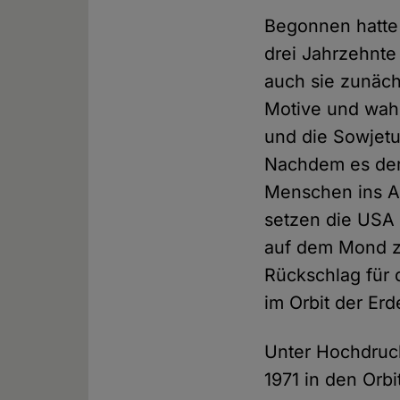
Begonnen hatte 
drei Jahrzehnte
auch sie zunächs
Motive und wah
und die Sowjetu
Nachdem es der 
Menschen ins Al
setzen die USA 
auf dem Mond 
Rückschlag für d
im Orbit der Er
Unter Hochdruck 
1971 in den Orb