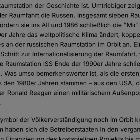
aumstation der Geschichte ist. Umtriebiger zeig
der Raumfahrt die Russen. Insgesamt sieben Ra
ördern sie ins All und 1986 schließlich die "Mir".
er Jahre das weltpolitische Klima ändert, koppe
s an der russischen Raumstation im Orbit an. Ei
chritt zur Internationalisierung der Raumfahrt,
ale Raumstation ISS Ende der 1990er Jahre schlie
d. Was umso bemerkenswerter ist, als die ersten
s den 1980er Jahren stammen – aus den USA, di
ter Ronald Reagan einen militärischem Außenpos
.
ymbol der Völkerverständigung noch im Orbit kre
m haben sich die Betreiberstaaten in den verg
en Finanzierung des kostspieligen Projekts bis