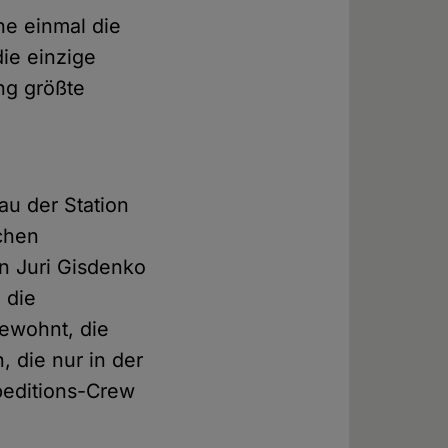
he einmal die
die einzige
ng größte
au der Station
chen
n Juri Gisdenko
 die
ewohnt, die
 die nur in der
xpeditions-Crew