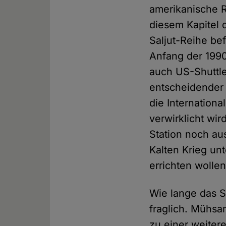
amerikanische R
diesem Kapitel 
Saljut-Reihe bef
Anfang der 1990
auch US-Shuttle
entscheidender S
die Internation
verwirklicht wir
Station noch au
Kalten Krieg un
errichten wollen
Wie lange das S
fraglich. Mühsa
zu einer weiter