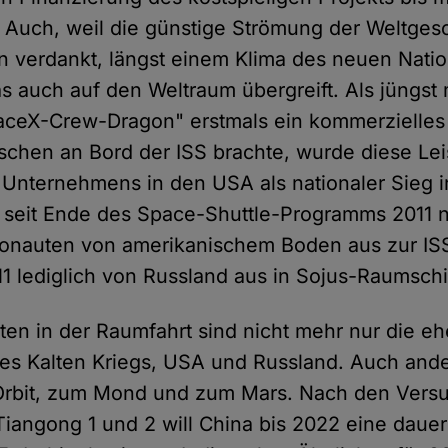
Auch, weil die günstige Strömung der Weltgesc
en verdankt, längst einem Klima des neuen Nati
as auch auf den Weltraum übergreift. Als jüngst
ceX-Crew-Dragon" erstmals ein kommerzielle
schen an Bord der ISS brachte, wurde diese Le
Unternehmens in den USA als nationaler Sieg in
s seit Ende des Space-Shuttle-Programms 2011 
tronauten von amerikanischem Boden aus zur IS
011 lediglich von Russland aus in Sojus-Raumschi
en in der Raumfahrt sind nicht mehr nur die e
es Kalten Kriegs, USA und Russland. Auch and
 Orbit, zum Mond und zum Mars. Nach den Vers
iangong 1 und 2 will China bis 2022 eine dauer