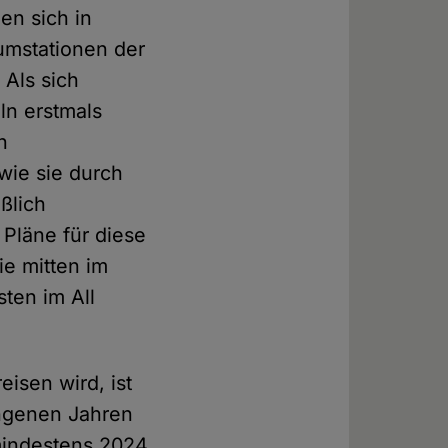
en sich in
umstationen der
 Als sich
ln erstmals
n
 wie sie durch
ßlich
 Pläne für diese
e mitten im
ten im All
isen wird, ist
angenen Jahren
 mindestens 2024