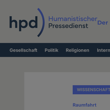
Direkt
zum
Inhalt
Der 
Vollt
Gesellschaft
Politik
Religionen
Inter
Hauptnavigation
WISSENSCHAF
Raumfahrt