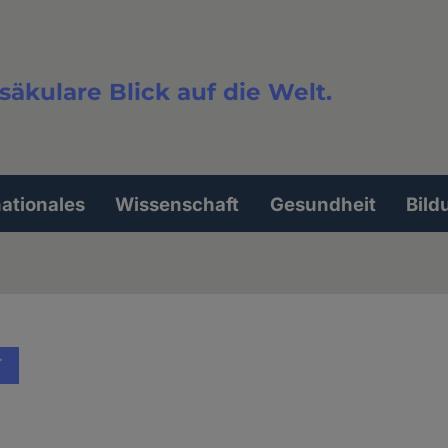
säkulare Blick auf die Welt.
extsuche
nationales
Wissenschaft
Gesundheit
Bild
T