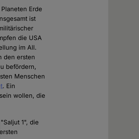
 Planeten Erde
nsgesamt ist
ilitärischer
ämpfen die USA
llung im All.
n den ersten
zu befördern,
ersten Menschen
t
. Ein
sein wollen, die
Saljut 1", die
ersten