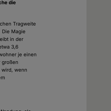
che die
olchen Tragweite
. Die Magie
eibt in der
etwa 3,6
ewohner je einen
r großen
n wird, wenn
dem