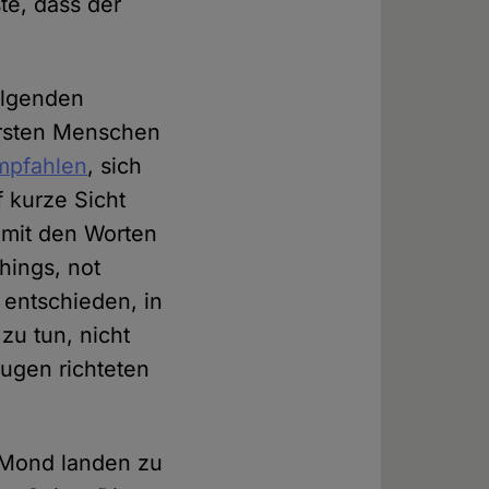
e, dass der
folgenden
 ersten Menschen
mpfahlen
, sich
f kurze Sicht
 mit den Worten
hings, not
 entschieden, in
u tun, nicht
Augen richteten
m Mond landen zu