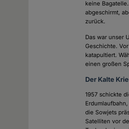
keine Bagatelle
abgeschirmt, ab
zurück.
Das war unser U
Geschichte. Vor
katapultiert. W
einen großen S
Der Kalte Krie
1957 schickte d
Erdumlaufbahn, 
die Sowjets prä
Satelliten vor d