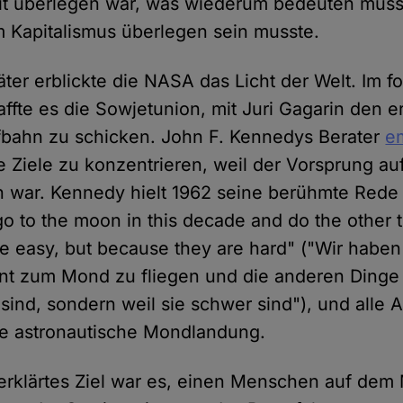
it überlegen war, was wiederum bedeuten musst
 Kapitalismus überlegen sein musste.
ter erblickte die NASA das Licht der Welt. Im 
ffte es die Sowjetunion, mit Juri Gagarin den
fbahn zu schicken. John F. Kennedys Berater
e
ge Ziele zu konzentrieren, weil der Vorsprung au
n war. Kennedy hielt 1962 seine berühmte Rede
o to the moon in this decade and do the other t
e easy, but because they are hard" ("Wir haben
t zum Mond zu fliegen und die anderen Dinge z
 sind, sondern weil sie schwer sind"), und alle 
ste astronautische Mondlandung.
 erklärtes Ziel war es, einen Menschen auf de