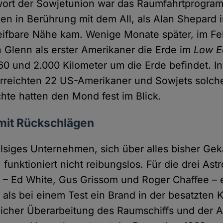
wort der Sowjetunion war das Raumfahrtprogra
n in Berührung mit dem All, als Alan Shepard 
eifbare Nähe kam. Wenige Monate später, im Fe
Glenn als erster Amerikaner die Erde im
Low Ea
60 und 2.000 Kilometer um die Erde befindet. I
erreichten 22 US-Amerikaner und Sowjets solc
te hatten den Mond fest im Blick.
 mit Rückschlägen
lsiges Unternehmen, sich über alles bisher Ge
unktioniert nicht reibungslos. Für die drei Ast
1 – Ed White, Gus Grissom und Roger Chaffee – 
, als bei einem Test ein Brand in der besatzten 
licher Überarbeitung des Raumschiffs und der 