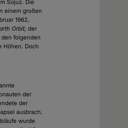
mm Sojuz. Die
in einem großen
bruar 1962,
rth Orbit
, der
n den folgenden
he Höhen. Doch
kannte
ronauten der
endete der
Kapsel ausbrach.
Abläufe wurde