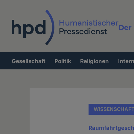
Direkt
zum
Inhalt
Der 
Vollt
Gesellschaft
Politik
Religionen
Inter
Hauptnavigation
WISSENSCHAF
Raumfahrtgesch