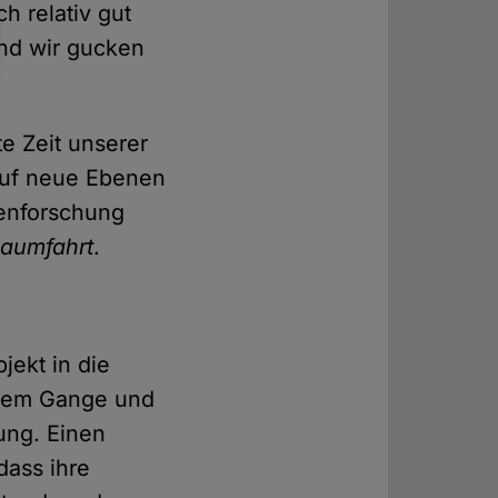
h relativ gut
nd wir gucken
e Zeit unserer
 auf neue Ebenen
tenforschung
aumfahrt
.
ekt in die
ollem Gange und
rung. Einen
dass ihre