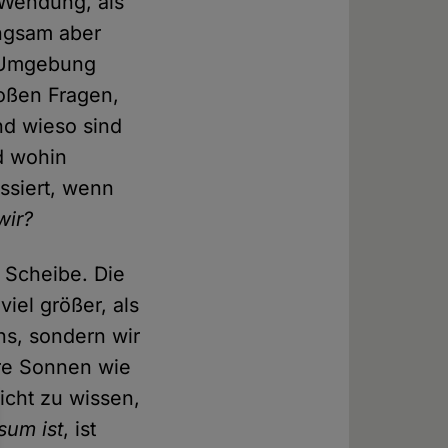
 Wendung, als
angsam aber
e Umgebung
roßen Fragen,
und wieso sind
d wohin
ssiert, wenn
wir?
e Scheibe. Die
iel größer, als
ns, sondern wir
ere Sonnen wie
icht zu wissen,
sum ist
, ist