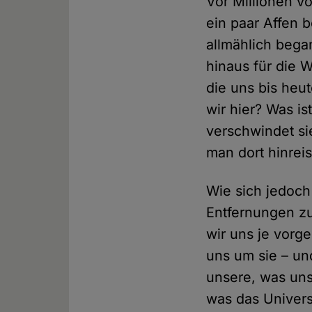
Vor Millionen v
ein paar Affen 
allmählich bega
hinaus für die W
die uns bis heut
wir hier? Was i
verschwindet si
man dort hinrei
Wie sich jedoch 
Entfernungen zu
wir uns je vorg
uns um sie – un
unsere, was uns
was das Univers