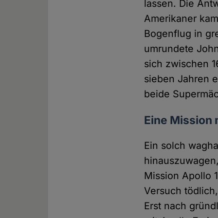
lassen. Die Ant
Amerikaner kame
Bogenflug in gr
umrundete John 
sich zwischen 1
sieben Jahren 
beide Supermäch
Eine Mission
Ein solch wagha
hinauszuwagen, f
Mission Apollo 
Versuch tödlich
Erst nach gründ