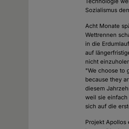
Technologie we
Sozialismus dem
Acht Monate spä
Wettrennen scha
in die Erdumlau
auf längerfristi
nicht einzuhole
"We choose to g
because they ar
diesem Jahrzehn
weil sie einfach
sich auf die er
Projekt Apollos