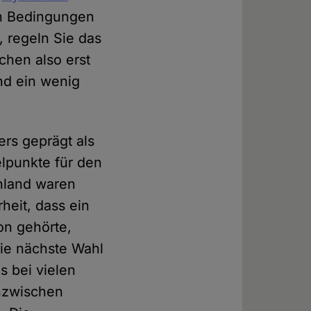
n Bedingungen
, regeln Sie das
chen also erst
nd ein wenig
rs geprägt als
lpunkte für den
hland waren
heit, dass ein
on gehörte,
die nächste Wahl
s bei vielen
inzwischen