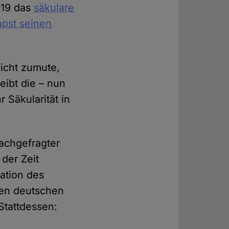
019 das
säkulare
Papst seinen
icht zumute,
eibt die – nun
Säkularität in
achgefragter
 der Zeit
tation des
den deutschen
tattdessen: