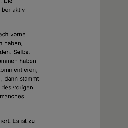
. Die
lber aktiv
nach vorne
en haben,
rden. Selbst
enommen haben
kommentieren,
 –, dann stammt
 des vorigen
r manches
rt. Es ist zu