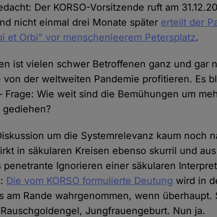
edacht: Der KORSO-Vorsitzende ruft am 31.12.2
nd nicht einmal drei Monate später
erteilt der 
i et Orbi" vor menschenleerem Petersplatz
.
 ist vielen schwer Betroffenen ganz und gar n
von der weltweiten Pandemie profitieren. Es bl
– Frage: Wie weit sind die Bemühungen um mehr 
t gediehen?
 Diskussion um die Systemrelevanz kaum noch n
rkt in säkularen Kreisen ebenso skurril und aus
 penetrante Ignorieren einer säkularen Interpre
s:
Die vom KORSO formulierte Deutung
wird in 
lls am Rande wahrgenommen, wenn überhaupt. S
 Rauschgoldengel, Jungfrauengeburt. Nun ja.