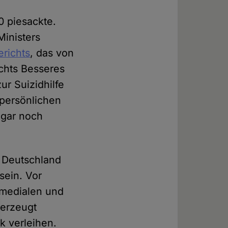
0 piesackte.
Ministers
erichts
, das von
chts Besseres
ur Suizidhilfe
 persönlichen
ogar noch
 Deutschland
sein. Vor
 medialen und
 erzeugt
k verleihen.