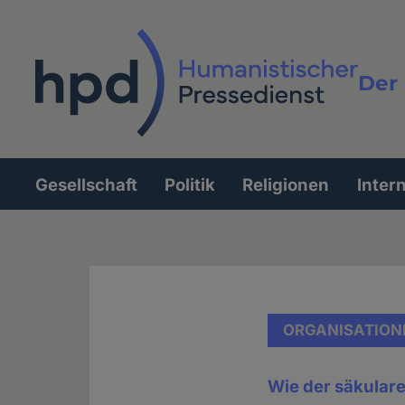
Direkt
zum
Inhalt
Der 
Vollt
Gesellschaft
Politik
Religionen
Inter
Hauptnavigation
ORGANISATION
Wie der säkular