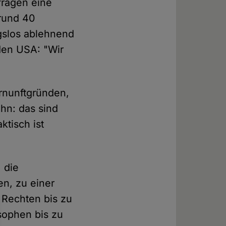
fragen eine
 rund 40
gslos ablehnend
den USA: "Wir
ernunftgründen,
hn: das sind
tisch ist
 die
en, zu einer
n Rechten bis zu
sophen bis zu