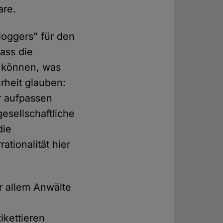
are.
loggers" für den
dass die
n können, was
rheit glauben:
r aufpassen
gesellschaftliche
die
rationalität hier
r allem Anwälte
ikettieren