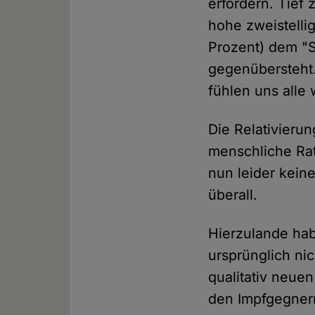
erfordern. Tief
hohe zweistelli
Prozent) dem "S
gegenübersteht.
fühlen uns alle
Die Relativieru
menschliche Rat
nun leider kein
überall.
Hierzulande hab
ursprünglich ni
qualitativ neue
den Impfgegner