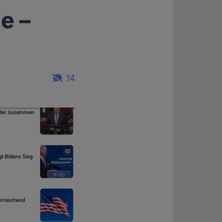
e –
14