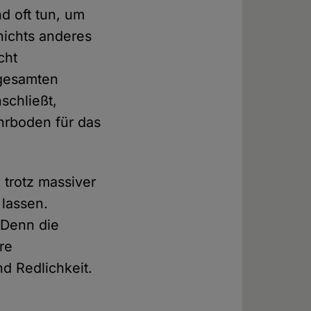
nd oft tun, um
nichts anderes
cht
 gesamten
schließt,
ährboden für das
 trotz massiver
 lassen.
 Denn die
re
und Redlichkeit.