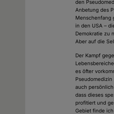
den Pseudomedi
Anbetung des Pos
Menschenfang ge
in den USA – di
Demokratie zu nu
Aber auf die Se
Der Kampf gegen
Lebensbereiche
es öfter vorko
Pseudomedizin e
auch persönlich
dass dieses spe
profitiert und 
Gebiet finde i