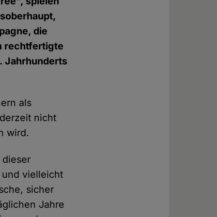
ree", spielen
tsoberhaupt,
pagne, die
 rechtfertigte
1. Jahrhunderts
ern als
derzeit nicht
 wird.
 dieser
und vielleicht
ische, sicher
äglichen Jahre