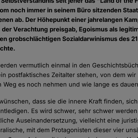
 Selbstverständnis seit jeher das "Land of the F
vom noch immer in seinem Büro sitzenden Staa
enen ab. Der Höhepunkt einer jahrelangen Kam
der Verachtung preisgab, Egoismus als legitim
inen grobschlächtigen Sozialdarwinismus des 2
uchte.
rden vermutlich einmal in den Geschichtsbüch
in postfaktisches Zeitalter stehen, von dem wir 
n Weg es noch nehmen und wie lange es dauern
ünschen, dass sie die innere Kraft finden, sich
tledigen. Es wird schwer, sehr schwer werden 
liche Auseinandersetzung, vielleicht eine jurist
ralische, mit dem Protagonisten dieser vier uns