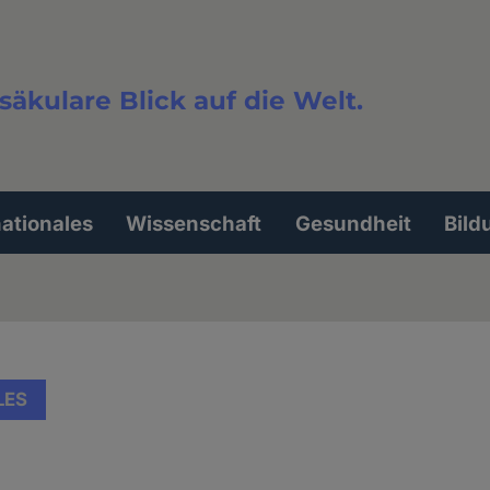
säkulare Blick auf die Welt.
extsuche
nationales
Wissenschaft
Gesundheit
Bild
LES