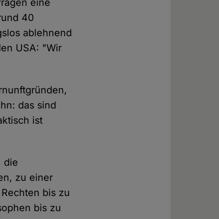
fragen eine
 rund 40
gslos ablehnend
den USA: "Wir
ernunftgründen,
hn: das sind
tisch ist
 die
en, zu einer
n Rechten bis zu
sophen bis zu