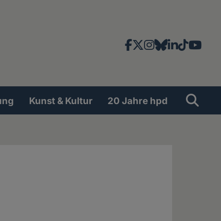
Facebook
X
Instagram
Bluesky
LinkedIn
TikTok
YouT
News-
und
Social
Suche
Su
ung
Kunst & Kultur
20 Jahre hpd
Network