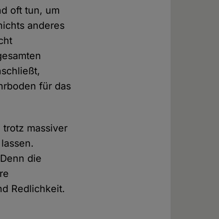
nd oft tun, um
nichts anderes
cht
 gesamten
schließt,
ährboden für das
 trotz massiver
 lassen.
 Denn die
re
und Redlichkeit.