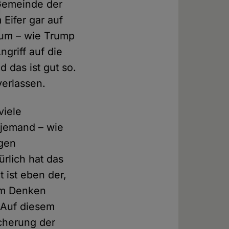
Gemeinde der
 Eifer gar auf
 um – wie Trump
griff auf die
d das ist gut so.
verlassen.
viele
 jemand – wie
egen
ürlich hat das
 ist eben der,
hem Denken
. Auf diesem
cherung der