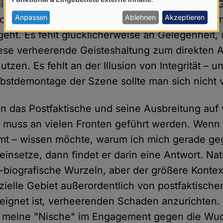
von
zin-Proponenten speist sich inzwischen eine 
personenbezogenen
Anpassen
Ablehnen
Akzeptieren
tfaktisch-Irrationalen, die mit missionarischem
Daten
ht. Es fehlt glücklicherweise an Gelegenheit,
und
ese verheerende Geisteshaltung zum direkten An
Cookies
tzen. Es fehlt an der Illusion von Integrität – un
lbstdemontage der Szene sollte man sich nicht 
 das Postfaktische und seine Ausbreitung auf 
 muss an vielen Fronten geführt werden. Wenn
mmt – wissen möchte, warum ich mich gerade g
insetze, dann findet er darin eine Antwort. Nat
-biografische Wurzeln, aber der größere Kontext
zielle Gebiet außerordentlich von postfaktisc
geeignet ist, verheerenden Schaden anzurichten
ch meine "Nische" im Engagement gegen die Wu