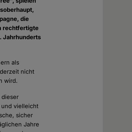
ree", spielen
tsoberhaupt,
pagne, die
 rechtfertigte
1. Jahrhunderts
ern als
derzeit nicht
 wird.
 dieser
und vielleicht
ische, sicher
äglichen Jahre