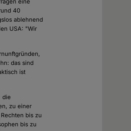
fragen eine
 rund 40
gslos ablehnend
den USA: "Wir
ernunftgründen,
hn: das sind
tisch ist
 die
en, zu einer
n Rechten bis zu
sophen bis zu