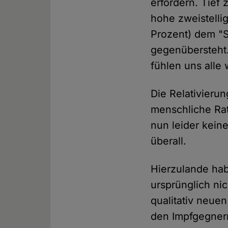
erfordern. Tief
hohe zweistelli
Prozent) dem "S
gegenübersteht.
fühlen uns alle
Die Relativieru
menschliche Rat
nun leider kein
überall.
Hierzulande hab
ursprünglich ni
qualitativ neue
den Impfgegner