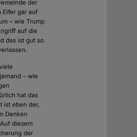
Gemeinde der
 Eifer gar auf
 um – wie Trump
griff auf die
d das ist gut so.
verlassen.
viele
 jemand – wie
egen
ürlich hat das
 ist eben der,
hem Denken
. Auf diesem
cherung der