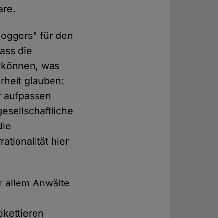
are.
loggers" für den
dass die
n können, was
rheit glauben:
r aufpassen
gesellschaftliche
die
rationalität hier
r allem Anwälte
ikettieren