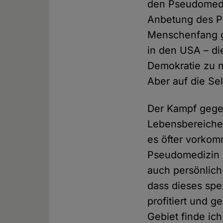
den Pseudomedi
Anbetung des Pos
Menschenfang ge
in den USA – di
Demokratie zu nu
Aber auf die Se
Der Kampf gegen
Lebensbereiche
es öfter vorko
Pseudomedizin e
auch persönlich
dass dieses spe
profitiert und 
Gebiet finde i