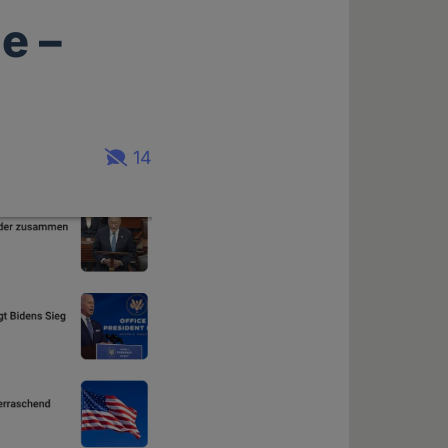
e –
14