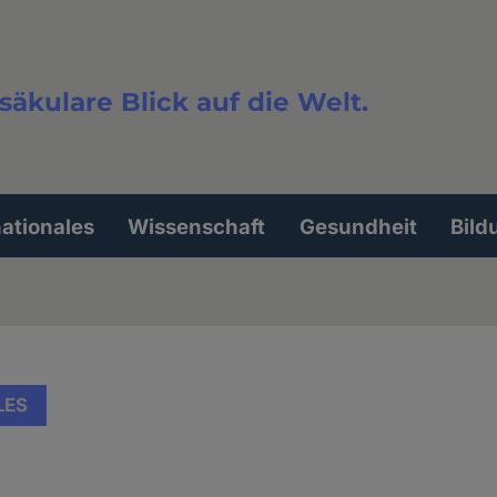
säkulare Blick auf die Welt.
extsuche
nationales
Wissenschaft
Gesundheit
Bild
LES