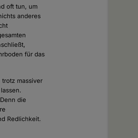
nd oft tun, um
nichts anderes
cht
 gesamten
schließt,
ährboden für das
 trotz massiver
 lassen.
 Denn die
re
und Redlichkeit.