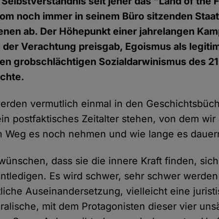
 Selbstverständnis seit jeher das "Land of the F
vom noch immer in seinem Büro sitzenden Staa
enen ab. Der Höhepunkt einer jahrelangen Kam
der Verachtung preisgab, Egoismus als legitim
inen grobschlächtigen Sozialdarwinismus des 2
uchte.
rden vermutlich einmal in den Geschichtsbüch
in postfaktisches Zeitalter stehen, von dem wir 
n Weg es noch nehmen und wie lange es dauern
ünschen, dass sie die innere Kraft finden, sich
tledigen. Es wird schwer, sehr schwer werden 
liche Auseinandersetzung, vielleicht eine jurist
ralische, mit dem Protagonisten dieser vier uns