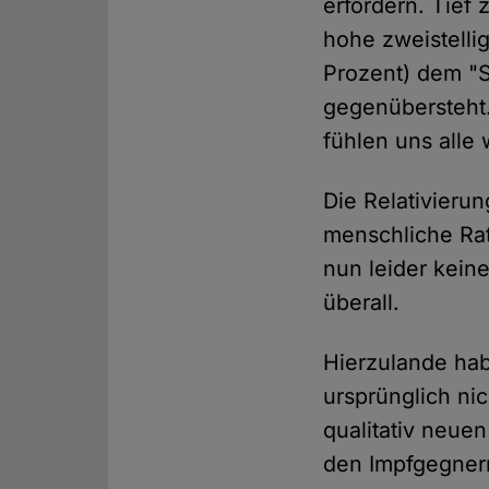
erfordern. Tief
hohe zweistelli
Prozent) dem "S
gegenübersteht.
fühlen uns alle
Die Relativieru
menschliche Rat
nun leider kein
überall.
Hierzulande hab
ursprünglich ni
qualitativ neue
den Impfgegner