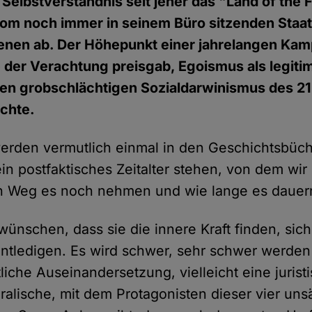
 Selbstverständnis seit jeher das "Land of the F
vom noch immer in seinem Büro sitzenden Staa
enen ab. Der Höhepunkt einer jahrelangen Kam
der Verachtung preisgab, Egoismus als legitim
inen grobschlächtigen Sozialdarwinismus des 2
uchte.
rden vermutlich einmal in den Geschichtsbüch
in postfaktisches Zeitalter stehen, von dem wir 
n Weg es noch nehmen und wie lange es dauern
ünschen, dass sie die innere Kraft finden, sich
tledigen. Es wird schwer, sehr schwer werden 
liche Auseinandersetzung, vielleicht eine jurist
ralische, mit dem Protagonisten dieser vier uns