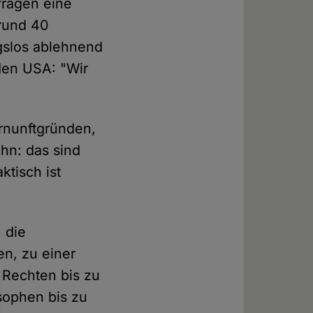
fragen eine
 rund 40
gslos ablehnend
den USA: "Wir
ernunftgründen,
hn: das sind
tisch ist
 die
en, zu einer
n Rechten bis zu
sophen bis zu