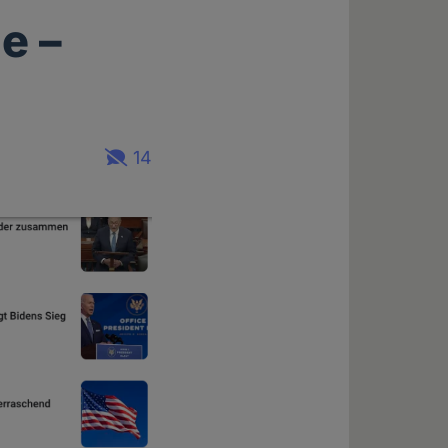
e –
14