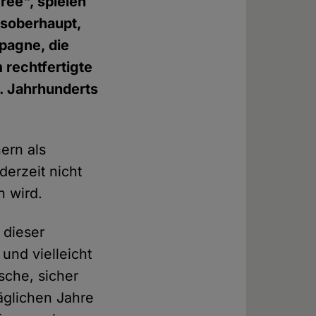
ree", spielen
tsoberhaupt,
pagne, die
 rechtfertigte
1. Jahrhunderts
ern als
derzeit nicht
 wird.
 dieser
und vielleicht
ische, sicher
äglichen Jahre