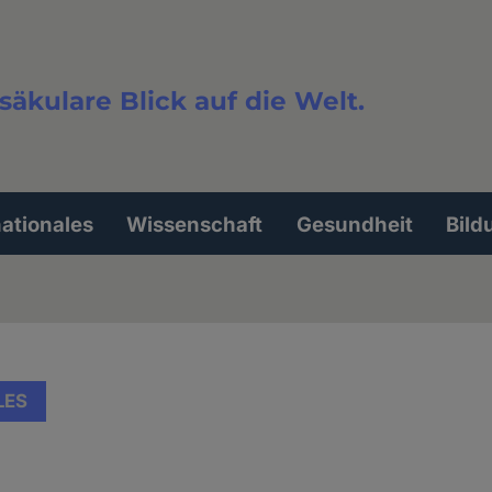
säkulare Blick auf die Welt.
extsuche
nationales
Wissenschaft
Gesundheit
Bild
LES