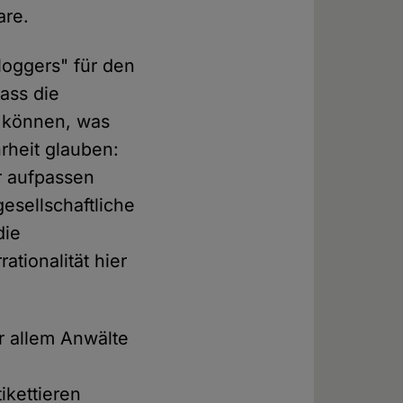
are.
loggers" für den
dass die
n können, was
rheit glauben:
r aufpassen
gesellschaftliche
die
rationalität hier
r allem Anwälte
ikettieren