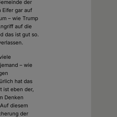
Gemeinde der
 Eifer gar auf
 um – wie Trump
griff auf die
d das ist gut so.
verlassen.
viele
 jemand – wie
egen
ürlich hat das
 ist eben der,
hem Denken
. Auf diesem
cherung der