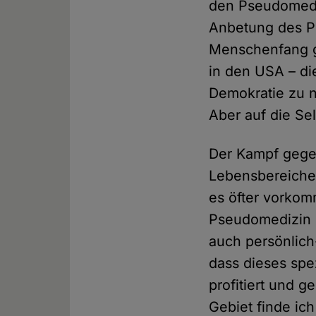
den Pseudomedi
Anbetung des Pos
Menschenfang ge
in den USA – di
Demokratie zu nu
Aber auf die Se
Der Kampf gegen
Lebensbereiche
es öfter vorko
Pseudomedizin e
auch persönlich
dass dieses spe
profitiert und 
Gebiet finde i