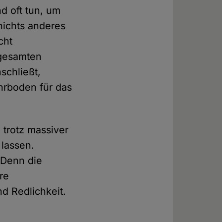
nd oft tun, um
nichts anderes
cht
 gesamten
schließt,
ährboden für das
 trotz massiver
 lassen.
 Denn die
re
und Redlichkeit.