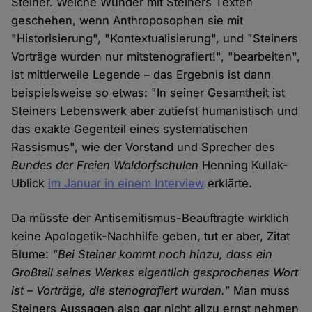
Steiner. Welche Wunder mit Steiners Texten
geschehen, wenn Anthroposophen sie mit
"Historisierung", "Kontextualisierung", und "Steiners
Vorträge wurden nur mitstenografiert!", "bearbeiten",
ist mittlerweile Legende – das Ergebnis ist dann
beispielsweise so etwas: "In seiner Gesamtheit ist
Steiners Lebenswerk aber zutiefst humanistisch und
das exakte Gegenteil eines systematischen
Rassismus", wie der Vorstand und Sprecher des
Bundes der Freien Waldorfschulen
Henning Kullak-
Ublick
im Januar in einem Interview
erklärte.
Da müsste der Antisemitismus-Beauftragte wirklich
keine Apologetik-Nachhilfe geben, tut er aber, Zitat
Blume:
"Bei Steiner kommt noch hinzu, dass ein
Großteil seines Werkes eigentlich gesprochenes Wort
ist – Vorträge, die stenografiert wurden."
Man muss
Steiners Aussagen also gar nicht allzu ernst nehmen