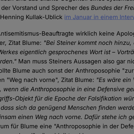
e der Vorstand und Sprecher des
Bundes der Fre
Henning Kullak-Ublick
im Januar in einem Inter
ntisemitismus-Beauftragte wirklich keine Apolo
er, Zitat Blume:
"Bei Steiner kommt noch hinzu, 
Werkes eigentlich gesprochenes Wort ist – Vorträ
rden."
Man muss Steiners Aussagen also gar nich
llte Blume auch sonst der Anthroposophie "zu
nen "Weg nach vorne", Zitat Blume:
"Es wäre ein 
 wenn die Anthroposophie in eine Defensive ge
iffs-Objekt für die Epoche der Falsifikation wür
 dass sich da genügend Menschen finden werde
insam einen Weg nach vorne. Dafür stehe ich g
m für Blume eine "Anthroposophie in der Defe