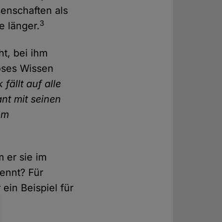
senschaften als
3
e länger.
ht, bei ihm
iöses Wissen
fällt auf alle
ant mit seinen
nem
 er sie im
ennt? Für
 ein Beispiel für