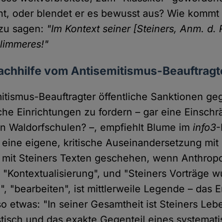
cht, oder blendet er es bewusst aus? Wie kommt 
 zu sagen:
"Im Kontext seiner [Steiners, Anm. d. 
hlimmeres!"
achhilfe vom Antisemitismus-Beauftrag
emitismus-Beauftragter öffentliche Sanktionen ge
he Einrichtungen zu fordern – gar eine Einsch
n Waldorfschulen? –, empfiehlt Blume im
info3
-
eine eigene, kritische Auseinandersetzung mit 
mit Steiners Texten geschehen, wenn Anthropo
, "Kontextualisierung", und "Steiners Vorträge 
!", "bearbeiten", ist mittlerweile Legende – das 
so etwas: "In seiner Gesamtheit ist Steiners Le
stisch und das exakte Gegenteil eines systemat