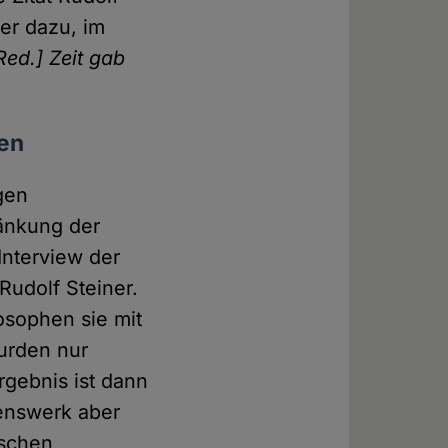
er dazu, im
Red.] Zeit gab
ten
gen
ränkung der
Interview der
Rudolf Steiner.
sophen sie mit
wurden nur
Ergebnis ist dann
benswerk aber
ischen