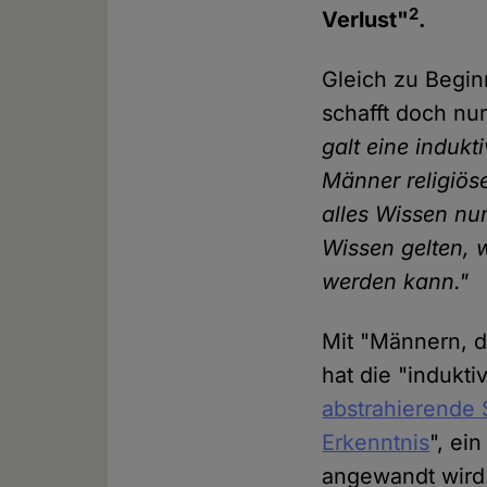
2
Verlust"
.
Gleich zu Begin
schafft doch nu
galt eine induk
Männer religiös
alles Wissen nur
Wissen gelten, 
werden kann."
Mit "Männern, d
hat die "indukti
abstrahierende
Erkenntnis
", ei
angewandt wird. 