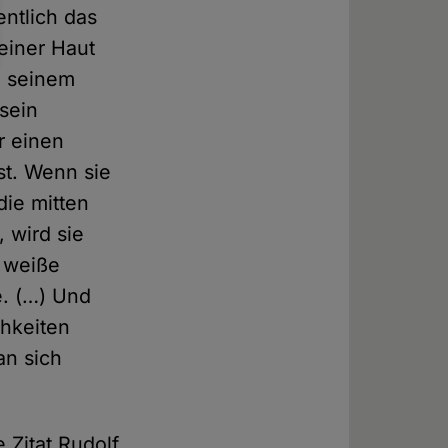
entlich das
einer Haut
n seinem
sein
r einen
st. Wenn sie
die mitten
 wird sie
e weiße
e. (…) Und
chkeiten
an sich
 Zitat Rudolf