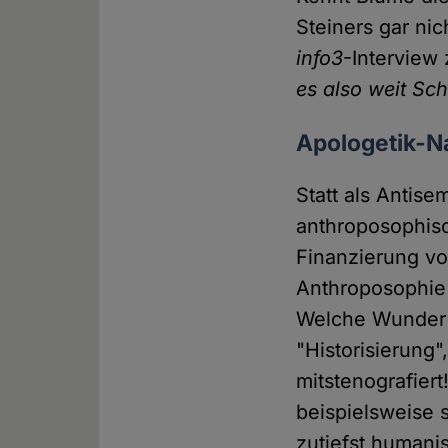
Steiners gar ni
info3
-Interview
es also weit Sc
Apologetik-N
Statt als Antis
anthroposophisc
Finanzierung vo
Anthroposophie 
Welche Wunder 
"Historisierung"
mitstenografiert
beispielsweise 
zutiefst humani