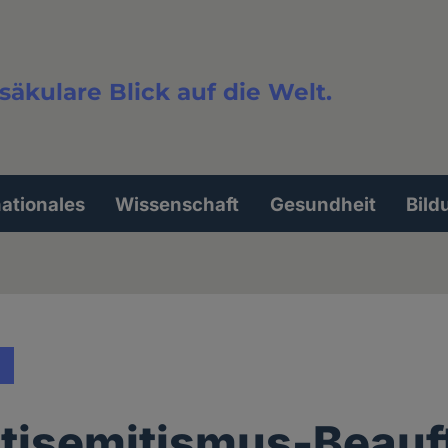
säkulare Blick auf die Welt.
extsuche
nationales
Wissenschaft
Gesundheit
Bild
tisemitismus-Beauf