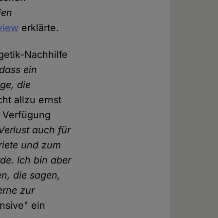
ien
view
erklärte.
getik-Nachhilfe
dass ein
ge, die
t allzu ernst
r Verfügung
Verlust auch für
riete und zum
de. Ich bin aber
n, die sagen,
erne zur
nsive" ein