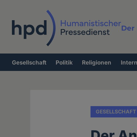
Direkt
zum
Inhalt
Der 
Vollt
Gesellschaft
Politik
Religionen
Inter
Hauptnavigation
GESELLSCHAFT
Der An