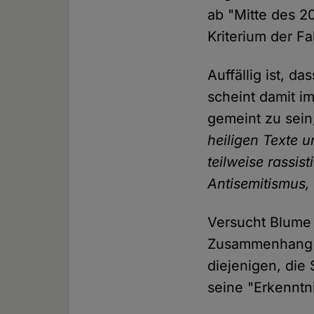
ab "Mitte des 20
Kriterium der Fa
Auffällig ist, d
scheint damit i
gemeint zu sein
heiligen Texte u
teilweise rassis
Antisemitismus, 
Versucht Blume 
Zusammenhang v
diejenigen, die 
seine "Erkenntni