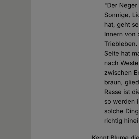
"Der Neger 
Sonnige, Li
hat, geht s
Innern von 
Triebleben.
Seite hat m
nach Westen
zwischen Er
braun, glied
Rasse ist d
so werden i
solche Din
richtig hine
Kennt Blume die