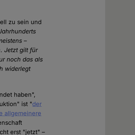
ell zu sein und
 Jahrhunderts
meistens –
Jetzt gilt für
nur noch das als
h widerlegt
ündet haben",
ktion" ist "
der
e allgemeinere
senschaft
ht erst "jetzt" –