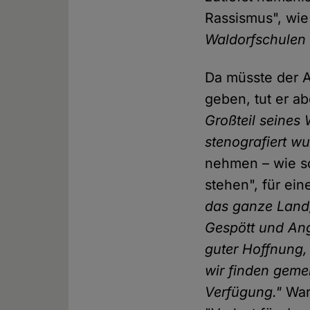
Rassismus", wi
Waldorfschulen
Da müsste der A
geben, tut er ab
Großteil seines 
stenografiert wu
nehmen – wie so
stehen", für ei
das ganze Land,
Gespött und Angr
guter Hoffnung,
wir finden geme
Verfügung."
Waru