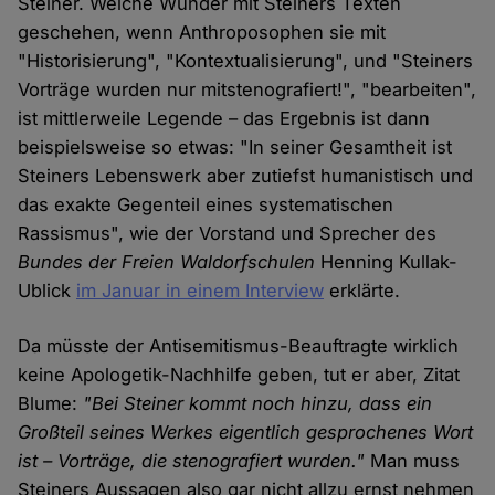
Steiner. Welche Wunder mit Steiners Texten
geschehen, wenn Anthroposophen sie mit
"Historisierung", "Kontextualisierung", und "Steiners
Vorträge wurden nur mitstenografiert!", "bearbeiten",
ist mittlerweile Legende – das Ergebnis ist dann
beispielsweise so etwas: "In seiner Gesamtheit ist
Steiners Lebenswerk aber zutiefst humanistisch und
das exakte Gegenteil eines systematischen
Rassismus", wie der Vorstand und Sprecher des
Bundes der Freien Waldorfschulen
Henning Kullak-
Ublick
im Januar in einem Interview
erklärte.
Da müsste der Antisemitismus-Beauftragte wirklich
keine Apologetik-Nachhilfe geben, tut er aber, Zitat
Blume:
"Bei Steiner kommt noch hinzu, dass ein
Großteil seines Werkes eigentlich gesprochenes Wort
ist – Vorträge, die stenografiert wurden."
Man muss
Steiners Aussagen also gar nicht allzu ernst nehmen